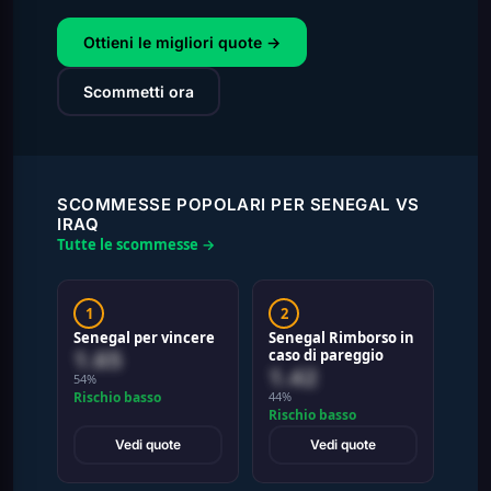
Ottieni le migliori quote →
Scommetti ora
SCOMMESSE POPOLARI PER SENEGAL VS
IRAQ
Tutte le scommesse →
1
2
Senegal per vincere
Senegal Rimborso in
1.65
caso di pareggio
1.42
54%
Rischio basso
44%
Rischio basso
Vedi quote
Vedi quote