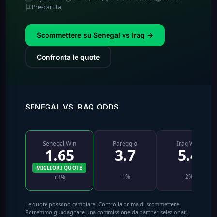
Pre-partita
Scommettere su Senegal vs Iraq →
Confronta le quote
SENEGAL VS IRAQ ODDS
Senegal Win
Pareggio
Iraq Win
1.65
3.7
5.4
MIGLIORI QUOTE
-1%
-2%
+3%
Le quote possono cambiare. Controlla prima di scommettere.
Potremmo guadagnare una commissione da partner selezionati.