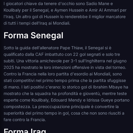
I giocatori chiave da tenere d'occhio sono Sadio Mane e
Koulibaly per il Senegal, e Aymen Hussein e Amir Al Ammari per
l'Iraq. Un altro gol di Hussein lo renderebbe il miglior marcatore
di tutti i tempi dell'Iraq ai Mondiali.
Forma Senegal
Sotto la guida dell'allenatore Pape Thiaw, il Senegal si è
qualificato dalla CAF imbattuto con 22 gol segnati e solo tre
subiti. Una vittoria amichevole per 3-1 sull'Inghilterra nel giugno
2025 ha mostrato le loro intenzioni offensive in vista del torneo.
Contro la Francia nella loro partita d'esordio ai Mondiali, sono
stati competitivi nel primo tempo prima che la partita sfuggisse
di mano. I lati positivi c'erano: lo storico gol di Ibrahim Mbaye ha
mostrato che la squadra ha profondità e gioventù, mentre teste
esperte come Koulibaly, Edouard Mendy e Idrissa Gueye portano
compostezza. La preoccupazione principale è convertire la
superiorità del primo tempo in gol, cosa che non sono riusciti a
fare contro la Francia.
Forma Iraq