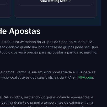
View Betting Sites →
 de Apostas
a o Iraque na 3ª rodada do Grupo I da Copa do Mundo FIFA
tão decisivo quanto um jogo da fase de grupos pode ser. Quer
 tudo o que você precisa para aproveitar a partida ao máximo.
partida. Verifique sua emissora local afiliada à FIFA para as
nício local através dos canais oficiais da FIFA em
FIFA.com
.
 CAF invictos, marcando 22 gols e sofrendo apenas três, e
ompetitiva durante o primeiro tempo antes de caírem em uma