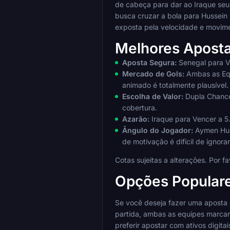
de cabeça para dar ao Iraque seu
busca cruzar a bola para Hussein 
exposta pela velocidade e movim
Melhores Aposta
Aposta Segura:
Senegal para Ve
Mercado de Gols:
Ambas as Equ
animado é totalmente plausível.
Escolha de Valor:
Dupla Chance 
cobertura.
Azarão:
Iraque para Vencer a 5
Ângulo do Jogador:
Aymen Huss
de motivação é difícil de ignorar
Cotas sujeitas a alterações. Por f
Opções Populare
Se você deseja fazer uma aposta 
partida, ambas as equipes marcam
preferir apostar com ativos digita