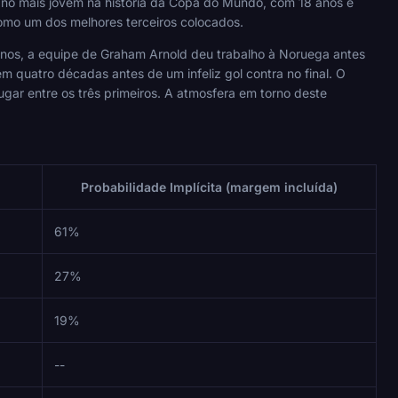
icano mais jovem na história da Copa do Mundo, com 18 anos e
como um dos melhores terceiros colocados.
anos, a equipe de Graham Arnold deu trabalho à Noruega antes
quatro décadas antes de um infeliz gol contra no final. O
gar entre os três primeiros. A atmosfera em torno deste
Probabilidade Implícita (margem incluída)
61%
27%
19%
--