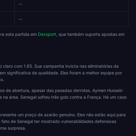
--
--
ara esta partida em
Dexsport
, que também suporta apostas em
o claro com 1.65. Sua campanha invicta nas eliminatórias da
m significativa de qualidade. Eles foram a melhor equipe por
o.
os de abertura, apesar das pesadas derrotas. Aymen Hussein
 na área. Senegal sofreu três gols contra a França. Há um caso
presenta um preço de azarão genuíno. Eles não estão aqui para
 fato de Senegal ter mostrado vulnerabilidades defensivas
uma surpresa.