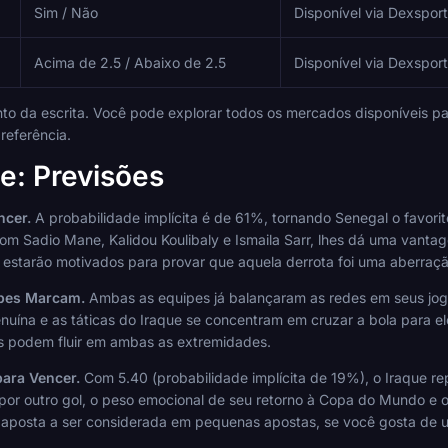
Sim / Não
Disponível via Dexsport
Acima de 2.5 / Abaixo de 2.5
Disponível via Dexsport
to da escrita. Você pode explorar todos os mercados disponíveis p
referência.
e: Previsões
ncer.
A probabilidade implícita é de 61%, tornando Senegal o favorit
 Sadio Mane, Kalidou Koulibaly e Ismaila Sarr, lhes dá uma vantage
 estarão motivados para provar que aquela derrota foi uma aberraçã
ipes Marcam.
Ambas as equipes já balançaram as redes em seus jog
ína e as táticas do Iraque se concentram em cruzar a bola para ele
ls podem fluir em ambas as extremidades.
para Vencer.
Com 5.40 (probabilidade implícita de 19%), o Iraque re
por outro gol, o peso emocional de seu retorno à Copa do Mundo e o
 aposta a ser considerada em pequenas apostas, se você gosta de 