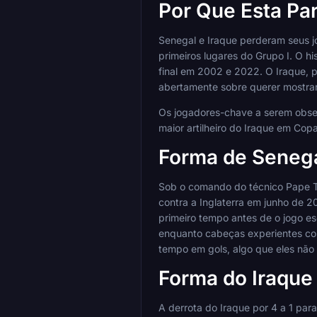
Por Que Esta Par
Senegal e Iraque perderam seus jo
primeiros lugares do Grupo I. O h
final em 2002 e 2022. O Iraque, 
abertamente sobre querer mostrar
Os jogadores-chave a serem obser
maior artilheiro do Iraque em Co
Forma de Seneg
Sob o comando do técnico Pape Th
contra a Inglaterra em junho de 2
primeiro tempo antes de o jogo es
enquanto cabeças experientes com
tempo em gols, algo que eles não
Forma do Iraque
A derrota do Iraque por 4 a 1 pa