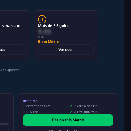
4
pas marcam
Mais de 2.5 golos
1.11
55%
Risco Médio
dds
Ver odds
s de apostar.
BETTING
Instant deposits
Private & secure
Low fees
Fast withdrawals
Bet on this Match