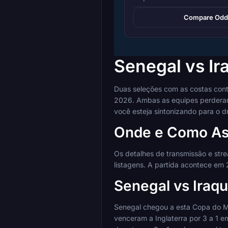
Compare Odd
Senegal vs Ir
Duas seleções com as costas con
2026. Ambas as equipes perderam 
você esteja sintonizando para o d
Onde e Como Ass
Os detalhes de transmissão e stre
listagens. A partida acontece em 2
Senegal vs Iraqu
Senegal chegou a esta Copa do Mu
venceram a Inglaterra por 3 a 1 