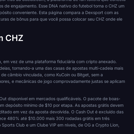
os de engajamento. Esse DNA nativo do futebol torna o CHZ um
ósito conveniente. Esta página compara a Dexsport com as
uras de bônus para que você possa colocar seu CHZ onde ele
om CHZ
, em vez de uma plataforma fiduciária com cripto anexado.
deias, tornando-a uma das casas de apostas multi-cadeia mais
 de câmbio vinculada, como KuCoin ou Bitget, sem a
mores, e mecânicas de jogo comprovadamente justas se aplicam
Out disponível em mercados qualificáveis. O pacote de boas-
um depósito mínimo de $10 por etapa. As apostas grátis devem
ditado em vez da aposta devolvida. O Cash Out é excluído das
erece 480% até $10.000 mais 300 rodadas grátis em três
Sports Club e um Clube VIP em níveis, de OG a Crypto Lion,