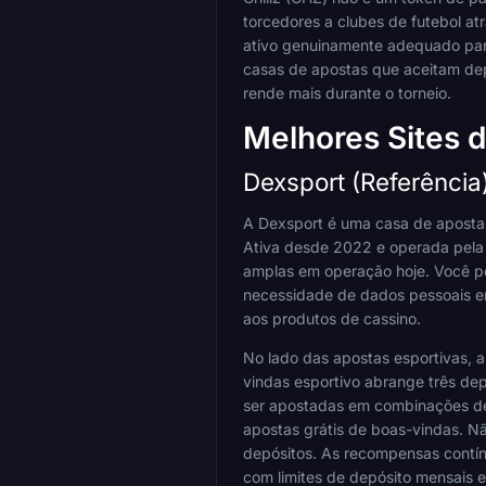
torcedores a clubes de futebol a
ativo genuinamente adequado par
casas de apostas que aceitam de
rende mais durante o torneio.
Melhores Sites
Dexsport (Referência
A Dexsport é uma casa de apostas
Ativa desde 2022 e operada pela 
amplas em operação hoje. Você po
necessidade de dados pessoais e
aos produtos de cassino.
No lado das apostas esportivas, 
vindas esportivo abrange três de
ser apostadas em combinações de 
apostas grátis de boas-vindas. N
depósitos. As recompensas contín
com limites de depósito mensais 