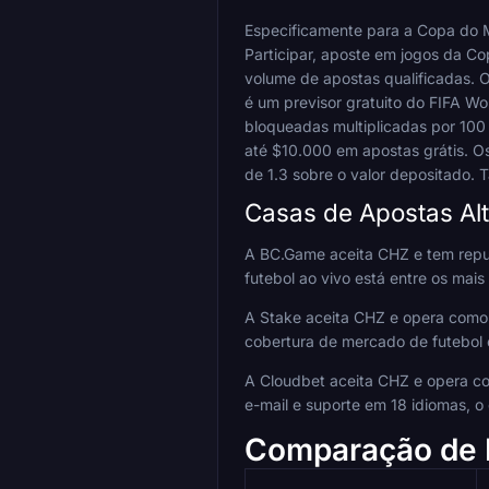
Especificamente para a Copa do 
Participar, aposte em jogos da 
volume de apostas qualificadas. 
é um previsor gratuito do FIFA Wo
bloqueadas multiplicadas por 100
até $10.000 em apostas grátis. O
de 1.3 sobre o valor depositado. 
Casas de Apostas Al
A BC.Game aceita CHZ e tem reputa
futebol ao vivo está entre os mai
A Stake aceita CHZ e opera como 
cobertura de mercado de futebol 
A Cloudbet aceita CHZ e opera co
e-mail e suporte em 18 idiomas, o
Comparação de 