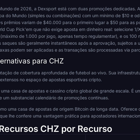
Mundo de 2026, a Dexsport está com duas promoções dedicadas. A p
Copa do Mundo (simples ou combinações) com um mínimo de $10 e od
Os prêmios variam de $40.000 para o primeiro lugar a $50 para as p
rld Cup Pick'em que não exige aposta em dinheiro real: selecione 1
 (máximo de 1.000 por jogo, apenas tempo regulamentar), e os 100
s saques são geralmente instantâneos após a aprovação, sujeitos a
Taxas podem ser aplicadas e as transações são processadas via parc
ternativas para CHZ
ção de cobertura aprofundada de futebol ao vivo. Sua infraestrutur
s extensos no espaço de apostas esportivas cripto.
uma casa de apostas e cassino cripto global de grande escala. É 
e um substancial calendário de promoções contínuas.
mo uma casa de apostas de origem Bitcoin de longa data. Oferece 
 que lhe confere uma vantagem prática para apostadores internacion
Recursos CHZ por Recurso