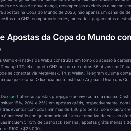
través de votos de governança, recompensas exclusivas e mecanism
a apostas na Copa do Mundo de 2026, não apenas um canal de dep
pósitos em CHZ, comparando redes, mercados, pagamentos e estrut
 de Apostas da Copa do Mundo c
)
 GambleFi nativa da Web3 construída em torno do acesso à carteira
Dexapp LTD, ela suporta CHZ ao lado de outros 36 ativos em 20 ca
de se conectar via MetaMask, Trust Wallet, Telegram ou uma conta
m qualquer etapa. O licenciamento está sob Anjouan, União das Co
a
Dexsport
oferece apostas pré-jogo e ao vivo com um recurso Cash 
pósitos: 15%, 20% e 25% em apostas grátis, respectivamente, com 
três eventos com odds mínimas de 1.30 por perna, com o lucro cre
ão é necessário código promocional. Uma alternativa de cassino of
uas incluem 5-15% de cashback semanal, apostas grátis mensais do 
entre $100 e $25.000.