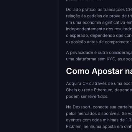
Do lado prático, as transações CH
relação às cadeias de prova de t
em uma economia significativa e
independentemente dos resultados
o esperado, dependendo das cond
exposição antes de comprometer
A privacidade é outra consideraçã
uma plataforma sem KYC, as apos
Como Apostar n
Adquira CHZ através de uma excha
Chain ou rede Ethereum, dependen
podem ser revertidos.
Na Dexsport, conecte sua carteir
pelos mercados disponíveis. Se vo
eventos com odds mínimas de 1.30 
Pick'em, nenhuma aposta em dinhei