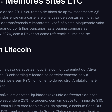
: Melhores Sites LTC
to desde 2011. Seu tempo de bloco de aproximadamente 2,5
ndos entre uma carteira e uma casa de apostas sem o atrito
de transferência é importante: você não está bloqueando valor
rando por trilhos bancários. Esta página compara as
 2026, com a Dexsport como referência e uma análise
 Litecoin
ma casa de apostas fiduciária com cripto embutido. Ativa
es. O onboarding é focado na carteira: conecte-se via
ssários e sem KYC no momento do registro. A plataforma é
ino.
nível em apostas liquidadas (excluído de freebets de boas-
 no segundo e 25% no terceiro, com um depósito mínimo de $10.
 com o lucro creditado em vez da aposta, e nenhum Cash Out
 15%, freebets mensais do Sports Club e um sistema de nível