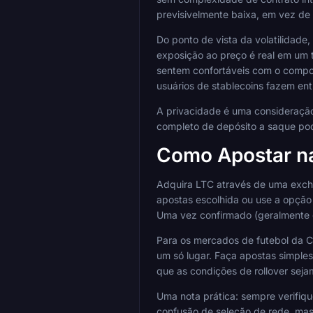
previsivelmente baixa, em vez de
Do ponto de vista da volatilidad
exposição ao preço é real em um t
sentem confortáveis com o compor
usuários de stablecoins fazem en
A privacidade é uma consideraçã
completo de depósito a saque pod
Como Apostar n
Adquira LTC através de uma exchan
apostas escolhida ou use a opção
Uma vez confirmado (geralmente e
Para os mercados de futebol da 
um só lugar. Faça apostas simple
que as condições de rollover sej
Uma nota prática: sempre verifiq
confusão de seleção de rede, mas