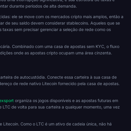
ntar durante períodos de alta demanda.
ecidas: ele se move com os mercados cripto mais amplos, então a
lar de seu saldo devem considerar stablecoins. Aqueles que se
 taxas sem precisar gerenciar a seleção de rede como os
ancária. Combinado com uma casa de apostas sem KYC, o fluxo
sdições onde as apostas cripto ocupam uma área cinzenta.
rteira de autocustódia. Conecte essa carteira à sua casa de
ereço de rede nativo Litecoin fornecido pela casa de apostas.
exsport
organiza os jogos disponíveis e as apostas futuras em
e LTC de volta para sua carteira a qualquer momento, uma vez
e Litecoin. Como o LTC é um ativo de cadeia única, não há