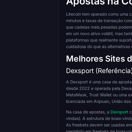
Apostas na C
Litecoin tem operado como uma c
minutos e taxas de transação con
que cadeias mais pesadas podem i
em um novo ativo volátil, mas ta
plataformas que realmente supor
cuidadosa do que as alternativas
Melhores Sites 
Dexsport (Referência
A Dexsport é uma casa de apostas
desde 2022 e operada pela Dexapp 
MetaMask, Trust Wallet ou uma e
licenciada em Anjouan, União das
Na casa de apostas, a
Dexsport
c
vindas). A estrutura de boas-vin
As freebets devem ser usadas em
permitido em freebets de boas-vi