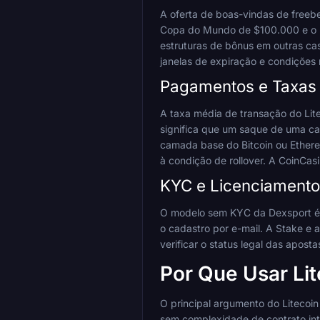
A oferta de boas-vindas de freebe
Copa do Mundo de $100.000 e o pr
estruturas de bônus em outras ca
janelas de expiração e condições
Pagamentos e Taxas
A taxa média de transação do Lit
significa que um saque de uma cas
camada base do Bitcoin ou Ethere
à condição de rollover. A CoinCas
KYC e Licenciamento
O modelo sem KYC da Dexsport é o
o cadastro por e-mail. A Stake e
verificar o status legal das aposta
Por Que Usar Li
O principal argumento do Litecoi
sem complexidade de contrato intel