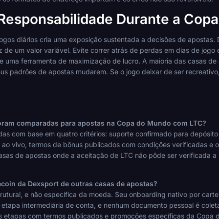
Responsabilidade Durante a Cop
ogos diários cria uma exposição sustentada a decisões de apostas.
z de um valor variável. Evite correr atrás de perdas em dias de jo
e uma ferramenta de maximização de lucro. A maioria das casas de 
 seus padrões de apostas mudarem. Se o jogo deixar de ser recrea
foram comparadas para apostas na Copa do Mundo com LTC?
as com base em quatro critérios: suporte confirmado para depósito 
 ao vivo, termos de bônus publicados com condições verificadas e
as de apostas onde a aceitação de LTC não pôde ser verificada a pa
tecoin da Dexsport de outras casas de apostas?
rutural, e não específica da moeda. Seu onboarding nativo por carte
 etapa intermediária de conta, e nenhum documento pessoal é cole
s etapas com termos publicados e promoções específicas da Copa d