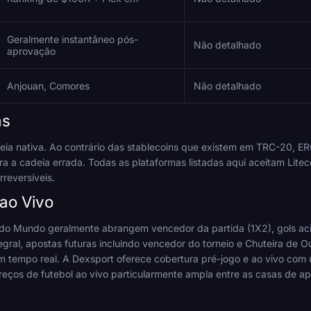
Geralmente instantâneo pós-
Não detalhado
aprovação
Anjouan, Comores
Não detalhado
as
deia nativa. Ao contrário das stablecoins que existem em TRC-20, E
ra a cadeia errada. Todas as plataformas listadas aqui aceitam Lite
rreversíveis.
ao Vivo
do Mundo geralmente abrangem vencedor da partida (1X2), gols aci
gral, apostas futuras incluindo vencedor do torneio e Chuteira de 
em tempo real. A Dexsport oferece cobertura pré-jogo e ao vivo co
eços de futebol ao vivo particularmente ampla entre as casas de a