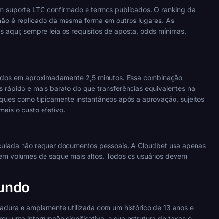
om suporte LTC confirmado e termos publicados. O ranking da
não é replicado da mesma forma em outros lugares. As
 aqui; sempre leia os requisitos de aposta, odds mínimas,
rmados em aproximadamente 2,5 minutos. Essa combinação
 rápido e mais barato do que transferências equivalentes na
ues como tipicamente instantâneos após a aprovação, sujeitos
ais o custo efetivo.
nculada não requer documentos pessoais. A Cloudbet usa apenas
 em volumes de saque mais altos. Todos os usuários devem
Mundo
adura e amplamente utilizada com um histórico de 13 anos e
eu uma interrupção significativa, e sua estrutura de taxas é