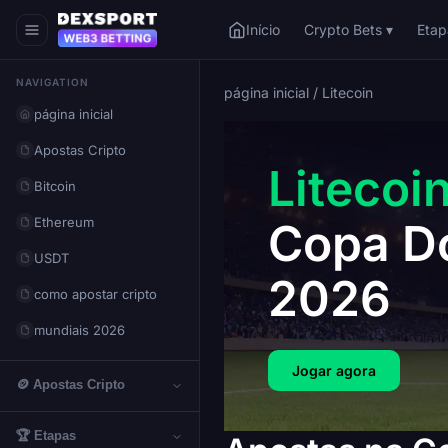
Início
Crypto Bets ▾
Etap
NAVIGATION
página inicial
/
Litecoin
página inicial
Apostas Cripto
Litecoi
Bitcoin
Ethereum
Copa D
USDT
2026
como apostar cripto
mundiais 2026
Jogar agora
🪙 Apostas Cripto
🏆 Etapas