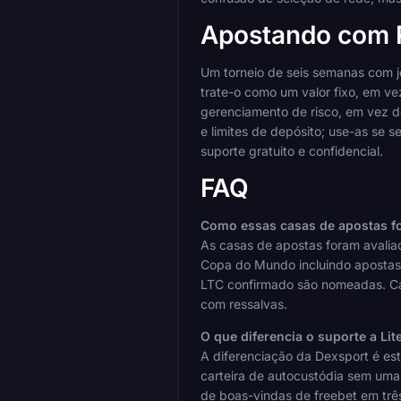
Apostando com 
Um torneio de seis semanas com j
trate-o como um valor fixo, em ve
gerenciamento de risco, em vez d
e limites de depósito; use-as se
suporte gratuito e confidencial.
FAQ
Como essas casas de apostas 
As casas de apostas foram avaliad
Copa do Mundo incluindo apostas
LTC confirmado são nomeadas. Cas
com ressalvas.
O que diferencia o suporte a Li
A diferenciação da Dexsport é est
carteira de autocustódia sem uma
de boas-vindas de freebet em trê