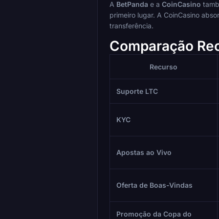
A
BetPanda
e a
CoinCasino
també
primeiro lugar. A CoinCasino abs
transferência.
Comparação Rec
Recurso
Suporte LTC
KYC
Apostas ao Vivo
Oferta de Boas-Vindas
Promoção da Copa do