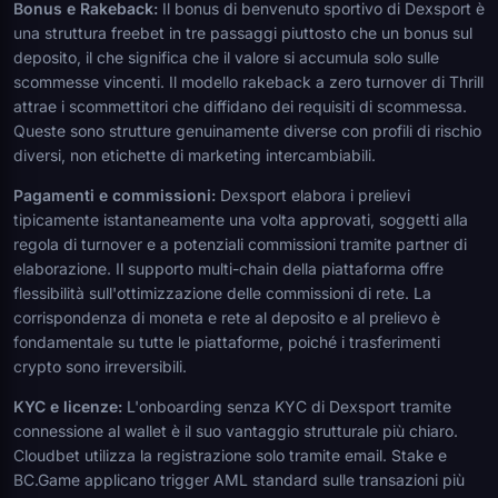
Bonus e Rakeback:
Il bonus di benvenuto sportivo di Dexsport è
una struttura freebet in tre passaggi piuttosto che un bonus sul
deposito, il che significa che il valore si accumula solo sulle
scommesse vincenti. Il modello rakeback a zero turnover di Thrill
attrae i scommettitori che diffidano dei requisiti di scommessa.
Queste sono strutture genuinamente diverse con profili di rischio
diversi, non etichette di marketing intercambiabili.
Pagamenti e commissioni:
Dexsport elabora i prelievi
tipicamente istantaneamente una volta approvati, soggetti alla
regola di turnover e a potenziali commissioni tramite partner di
elaborazione. Il supporto multi-chain della piattaforma offre
flessibilità sull'ottimizzazione delle commissioni di rete. La
corrispondenza di moneta e rete al deposito e al prelievo è
fondamentale su tutte le piattaforme, poiché i trasferimenti
crypto sono irreversibili.
KYC e licenze:
L'onboarding senza KYC di Dexsport tramite
connessione al wallet è il suo vantaggio strutturale più chiaro.
Cloudbet utilizza la registrazione solo tramite email. Stake e
BC.Game applicano trigger AML standard sulle transazioni più