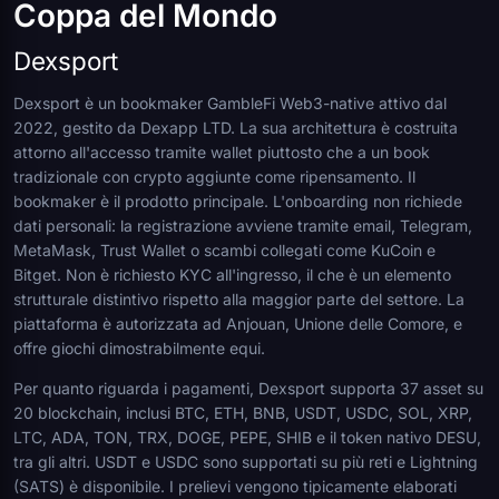
Coppa del Mondo
Dexsport
Dexsport è un bookmaker GambleFi Web3-native attivo dal
2022, gestito da Dexapp LTD. La sua architettura è costruita
attorno all'accesso tramite wallet piuttosto che a un book
tradizionale con crypto aggiunte come ripensamento. Il
bookmaker è il prodotto principale. L'onboarding non richiede
dati personali: la registrazione avviene tramite email, Telegram,
MetaMask, Trust Wallet o scambi collegati come KuCoin e
Bitget. Non è richiesto KYC all'ingresso, il che è un elemento
strutturale distintivo rispetto alla maggior parte del settore. La
piattaforma è autorizzata ad Anjouan, Unione delle Comore, e
offre giochi dimostrabilmente equi.
Per quanto riguarda i pagamenti, Dexsport supporta 37 asset su
20 blockchain, inclusi BTC, ETH, BNB, USDT, USDC, SOL, XRP,
LTC, ADA, TON, TRX, DOGE, PEPE, SHIB e il token nativo DESU,
tra gli altri. USDT e USDC sono supportati su più reti e Lightning
(SATS) è disponibile. I prelievi vengono tipicamente elaborati