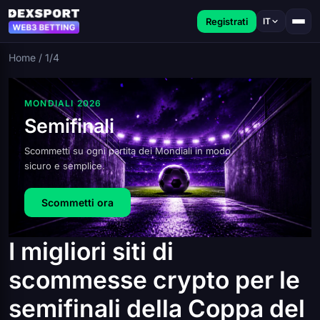
Registrati
IT
Home
/
1/4
MONDIALI 2026
Semifinali
Scommetti su ogni partita dei Mondiali in modo
sicuro e semplice.
Scommetti ora
I migliori siti di
scommesse crypto per le
semifinali della Coppa del