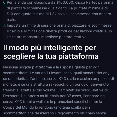
Per la sfida con classifica da $100.000, clicca Partecipa prima
di piazzare scommesse qualificanti. La puntata minima è di
$10 con quote minime di 1.3x solo su scommesse con denaro
reale.
Imposta un limite di sessione prima di piazzare le scommesse.
Il calcio a eliminazione diretta produce oscillazioni volatili e un
limite preimpostato impedisce puntate reattive.
Il modo più intelligente per
scegliere la tua piattaforma
Nessuna singola piattaforma è la risposta giusta per ogni
scommettitore. Le variabili rilevanti sono: quali monete detieni,
se dai priorità all'accesso senza KYC o alla massima ampiezza di
monete, e se una struttura rakeback o un bonus di benvenuto
freebet si adatta al tuo volume. L'architettura Web3-native di
Dexsport, il supporto multi-chain per 37 asset, l'onboarding
senza KYC tramite wallet e le promozioni specifiche per la
Coppa del Mondo lo rendono un'ottima scelta per i
scommettitori che desiderano il regolamento on-chain senza