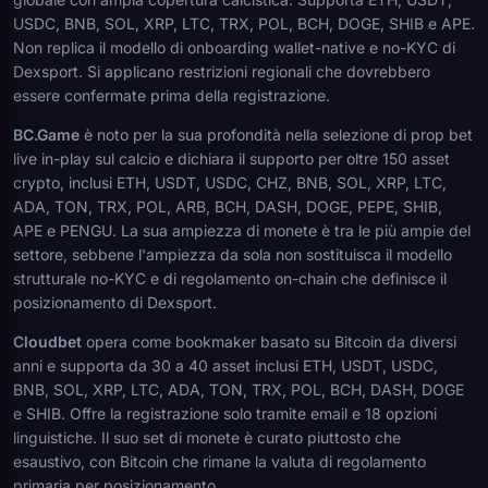
USDC, BNB, SOL, XRP, LTC, TRX, POL, BCH, DOGE, SHIB e APE.
Non replica il modello di onboarding wallet-native e no-KYC di
Dexsport. Si applicano restrizioni regionali che dovrebbero
essere confermate prima della registrazione.
BC.Game
è noto per la sua profondità nella selezione di prop bet
live in-play sul calcio e dichiara il supporto per oltre 150 asset
crypto, inclusi ETH, USDT, USDC, CHZ, BNB, SOL, XRP, LTC,
ADA, TON, TRX, POL, ARB, BCH, DASH, DOGE, PEPE, SHIB,
APE e PENGU. La sua ampiezza di monete è tra le più ampie del
settore, sebbene l'ampiezza da sola non sostituisca il modello
strutturale no-KYC e di regolamento on-chain che definisce il
posizionamento di Dexsport.
Cloudbet
opera come bookmaker basato su Bitcoin da diversi
anni e supporta da 30 a 40 asset inclusi ETH, USDT, USDC,
BNB, SOL, XRP, LTC, ADA, TON, TRX, POL, BCH, DASH, DOGE
e SHIB. Offre la registrazione solo tramite email e 18 opzioni
linguistiche. Il suo set di monete è curato piuttosto che
esaustivo, con Bitcoin che rimane la valuta di regolamento
primaria per posizionamento.