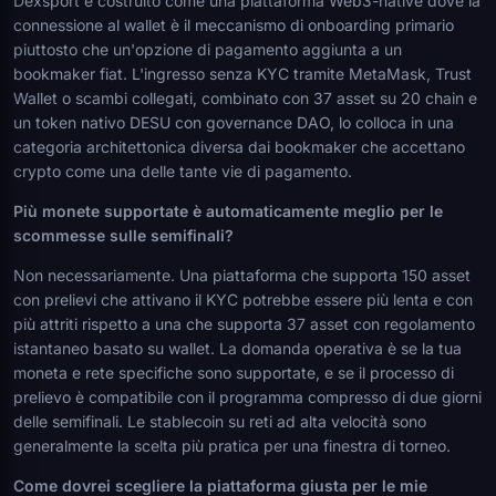
Dexsport è costruito come una piattaforma Web3-native dove la
connessione al wallet è il meccanismo di onboarding primario
piuttosto che un'opzione di pagamento aggiunta a un
bookmaker fiat. L'ingresso senza KYC tramite MetaMask, Trust
Wallet o scambi collegati, combinato con 37 asset su 20 chain e
un token nativo DESU con governance DAO, lo colloca in una
categoria architettonica diversa dai bookmaker che accettano
crypto come una delle tante vie di pagamento.
Più monete supportate è automaticamente meglio per le
scommesse sulle semifinali?
Non necessariamente. Una piattaforma che supporta 150 asset
con prelievi che attivano il KYC potrebbe essere più lenta e con
più attriti rispetto a una che supporta 37 asset con regolamento
istantaneo basato su wallet. La domanda operativa è se la tua
moneta e rete specifiche sono supportate, e se il processo di
prelievo è compatibile con il programma compresso di due giorni
delle semifinali. Le stablecoin su reti ad alta velocità sono
generalmente la scelta più pratica per una finestra di torneo.
Come dovrei scegliere la piattaforma giusta per le mie