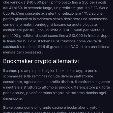
che vanno da $40.000 per il primo posto fino a $50 per i posti
dal 41 al 50. In secondo luogo, un predittore gratuito FIFA World
Cup Pick'em consente agli utenti di selezionare 1/X/2 su una
partita giornaliera in evidenza senza richiedere una scommessa
con denaro reale; i punteggi si basano su quote bloccate
moltiplicate per 100, con un limite di 1.000 punti per partita, e i
primi 100 predittori si spartiscono fino a $10.000 in freebet dopo
la finale del 19 luglio. Il token DESU funziona come valuta di
cashback e detiene diritti di governance DAO oltre a una lotteria
mensile per i possessori.
Bookmaker crypto alternativi
Il campo più ampio per i migliori bookmaker crypto per le
scommesse sulle semifinali include diverse piattaforme
consolidate, ognuna con un profilo distinto. Il confronto seguente
è neutrale e strutturato attorno al singolo differenziatore più forte
per ciascuno, poiché nessuna singola piattaforma domina ogni
dimensione.
Stake
opera come un grande casinò e bookmaker crypto
globale con ampia copertura calcistica. Supporta ETH, USDT,