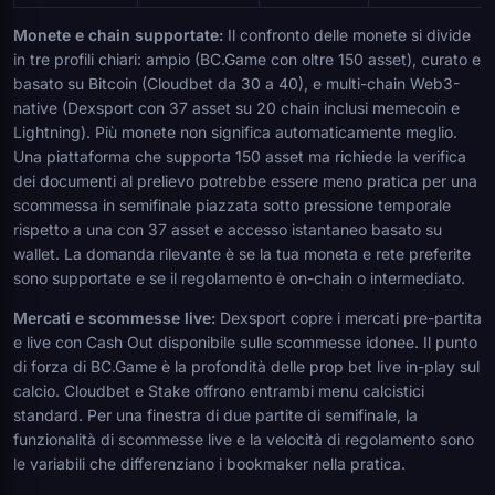
Monete e chain supportate:
Il confronto delle monete si divide
in tre profili chiari: ampio (BC.Game con oltre 150 asset), curato e
basato su Bitcoin (Cloudbet da 30 a 40), e multi-chain Web3-
native (Dexsport con 37 asset su 20 chain inclusi memecoin e
Lightning). Più monete non significa automaticamente meglio.
Una piattaforma che supporta 150 asset ma richiede la verifica
dei documenti al prelievo potrebbe essere meno pratica per una
scommessa in semifinale piazzata sotto pressione temporale
rispetto a una con 37 asset e accesso istantaneo basato su
wallet. La domanda rilevante è se la tua moneta e rete preferite
sono supportate e se il regolamento è on-chain o intermediato.
Mercati e scommesse live:
Dexsport copre i mercati pre-partita
e live con Cash Out disponibile sulle scommesse idonee. Il punto
di forza di BC.Game è la profondità delle prop bet live in-play sul
calcio. Cloudbet e Stake offrono entrambi menu calcistici
standard. Per una finestra di due partite di semifinale, la
funzionalità di scommesse live e la velocità di regolamento sono
le variabili che differenziano i bookmaker nella pratica.