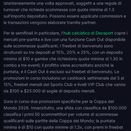
istantaneamente una volta approvati, soggetti a una regola di
turnover che richiede scommesse con quote minime di 1.3
sull'importo depositato. Possono essere applicate commissioni e
le transazioni vengono elaborate tramite partner.
Per le semifinali in particolare, l'
hub calcistico di Dexsport
copre i
mercati pre-partita e live con una funzione Cash Out disponibile
sulle scommesse qualificanti. I freebet di benvenuto sono
strutturati su tre depositi al 15%, 20% e 25%, con un deposito
minimo di $10 e gambe che richiedono quote minime di 1.30 in
combo a tre eventi; il profitto viene accreditato anziché la
puntata, e il Cash Out è escluso sui freebet di benvenuto. Le
promozioni in corso includono un cashback settimanale dal 5 al
15%, freebet mensili del Sports Club e livelli VIP Club che vanno
da $100 a $25.000 di soglie di deposito mensili.
Sono in corso due promozioni specifiche per la Coppa del
Mondo 2026. Innanzitutto, una sfida con classifica da $100.000
classifica i primi 50 scommettitori per volume di scommesse
qualificanti sulle partite della Coppa del Mondo; la puntata
minima è di $10 con quote minime di 1.3x, con premi in freebet