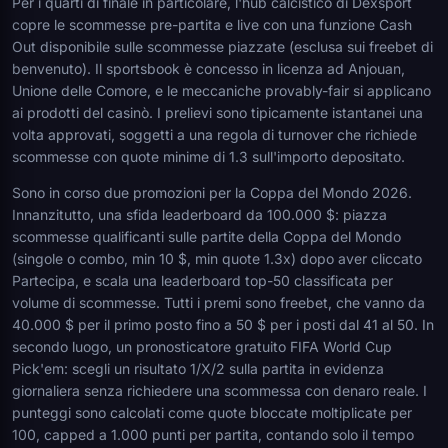
Per i quarti di finale in particolare, l'hub calcistico di Dexsport
copre le scommesse pre-partita e live con una funzione Cash
Out disponibile sulle scommesse piazzate (esclusa sui freebet di
benvenuto). Il sportsbook è concesso in licenza ad Anjouan,
Unione delle Comore, e le meccaniche provably-fair si applicano
ai prodotti del casinò. I prelievi sono tipicamente istantanei una
volta approvati, soggetti a una regola di turnover che richiede
scommesse con quote minime di 1.3 sull'importo depositato.
Sono in corso due promozioni per la Coppa del Mondo 2026.
Innanzitutto, una sfida leaderboard da 100.000 $: piazza
scommesse qualificanti sulle partite della Coppa del Mondo
(singole o combo, min 10 $, min quote 1.3x) dopo aver cliccato
Partecipa, e scala una leaderboard top-50 classificata per
volume di scommesse. Tutti i premi sono freebet, che vanno da
40.000 $ per il primo posto fino a 50 $ per i posti dal 41 al 50. In
secondo luogo, un pronosticatore gratuito FIFA World Cup
Pick'em: scegli un risultato 1/X/2 sulla partita in evidenza
giornaliera senza richiedere una scommessa con denaro reale. I
punteggi sono calcolati come quote bloccate moltiplicate per
100, capped a 1.000 punti per partita, contando solo il tempo