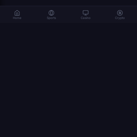
Home
Sports
Casino
Crypto
Il gioco d'azzardo comporta rischi. Gioca responsabilmente. 18+
© 2026 Dexsport. Tutti i diritti riservati.
NAVIGAZIONE
Home
Bitcoin
Ethereum
Mondiali 2026
Scommettere Crypto
USDT
STAGES
final
bronze final
1/4