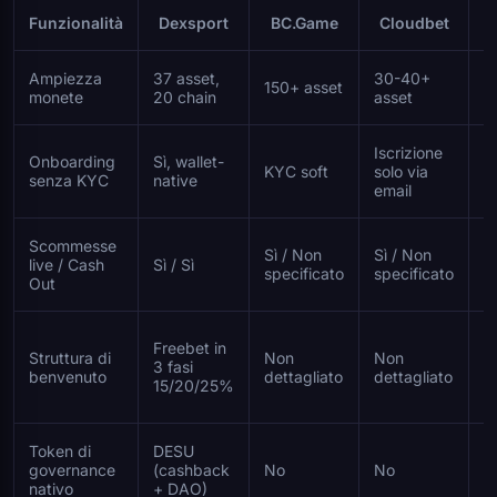
Funzionalità
Dexsport
BC.Game
Cloudbet
Ampiezza
37 asset,
30-40+
1
150+ asset
monete
20 chain
asset
e
Iscrizione
Onboarding
Sì, wallet-
KYC soft
solo via
K
senza KYC
native
email
Scommesse
Sì / Non
Sì / Non
S
live / Cash
Sì / Sì
specificato
specificato
s
Out
Freebet in
Struttura di
Non
Non
N
3 fasi
benvenuto
dettagliato
dettagliato
d
15/20/25%
Token di
DESU
governance
(cashback
No
No
N
nativo
+ DAO)