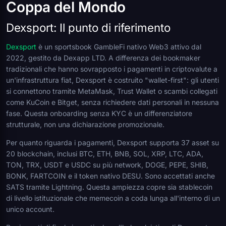
Coppa del Mondo
Dexsport: Il punto di riferimento
Dexsport
è un sportsbook GambleFi nativo Web3 attivo dal
2022, gestito da Dexapp LTD. A differenza dei bookmaker
tradizionali che hanno sovrapposto i pagamenti in criptovalute a
un'infrastruttura fiat, Dexsport è costruito "wallet-first": gli utenti
si connettono tramite MetaMask, Trust Wallet o scambi collegati
come KuCoin e Bitget, senza richiedere dati personali in nessuna
fase. Questa onboarding senza KYC è un differenziatore
strutturale, non una dichiarazione promozionale.
Per quanto riguarda i pagamenti, Dexsport supporta 37 asset su
20 blockchain, inclusi BTC, ETH, BNB, SOL, XRP, LTC, ADA,
TON, TRX, USDT e USDC su più network, DOGE, PEPE, SHIB,
BONK, FARTCOIN e il token nativo DESU. Sono accettati anche
SATS tramite Lightning. Questa ampiezza copre sia stablecoin
di livello istituzionale che memecoin a coda lunga all'interno di un
unico account.