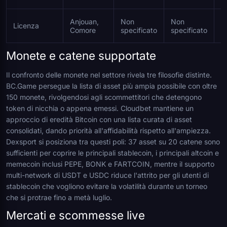
Anjouan,
Non
Non
N
Licenza
Comore
specificato
specificato
s
Monete e catene supportate
Il confronto delle monete nel settore rivela tre filosofie distinte.
BC.Game persegue la lista di asset più ampia possibile con oltre
150 monete, rivolgendosi agli scommettitori che detengono
token di nicchia o appena emessi. Cloudbet mantiene un
approccio di eredità Bitcoin con una lista curata di asset
consolidati, dando priorità all'affidabilità rispetto all'ampiezza.
Dexsport si posiziona tra questi poli: 37 asset su 20 catene sono
sufficienti per coprire le principali stablecoin, i principali altcoin e
memecoin inclusi PEPE, BONK e FARTCOIN, mentre il supporto
multi-network di USDT e USDC riduce l'attrito per gli utenti di
stablecoin che vogliono evitare la volatilità durante un torneo
che si protrae fino a metà luglio.
Mercati e scommesse live