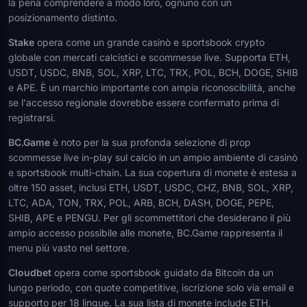
la pena comprendere a modo loro, ognuno con un
posizionamento distinto.
Stake
opera come un grande casinò e sportsbook crypto
globale con mercati calcistici e scommesse live. Supporta ETH,
USDT, USDC, BNB, SOL, XRP, LTC, TRX, POL, BCH, DOGE, SHIB
e APE. È un marchio importante con ampia riconoscibilità, anche
se l'accesso regionale dovrebbe essere confermato prima di
registrarsi.
BC.Game
è noto per la sua profonda selezione di prop
scommesse live in-play sul calcio in un ampio ambiente di casinò
e sportsbook multi-chain. La sua copertura di monete è estesa a
oltre 150 asset, inclusi ETH, USDT, USDC, CHZ, BNB, SOL, XRP,
LTC, ADA, TON, TRX, POL, ARB, BCH, DASH, DOGE, PEPE,
SHIB, APE e PENGU. Per gli scommettitori che desiderano il più
ampio accesso possibile alle monete, BC.Game rappresenta il
menu più vasto nel settore.
Cloudbet
opera come sportsbook guidato da Bitcoin da un
lungo periodo, con quote competitive, iscrizione solo via email e
supporto per 18 lingue. La sua lista di monete include ETH,