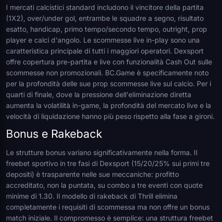
I mercati calcistici standard includono il vincitore della partita
(1X2), over/under gol, entrambe le squadre a segno, risultato
esatto, handicap, primo tempo/secondo tempo, outright, prop
player e calci d'angolo. Le scommesse live in-play sono una
caratteristica principale di tutti i maggiori operatori. Dexsport
offre copertura pre-partita e live con funzionalità Cash Out sulle
scommesse non promozionali. BC.Game è specificamente noto
per la profondità delle sue prop scommesse live sul calcio. Per i
quarti di finale, dove la pressione dell'eliminazione diretta
aumenta la volatilità in-game, la profondità del mercato live e la
velocità di liquidazione hanno più peso rispetto alla fase a gironi.
Bonus e Rakeback
Le strutture bonus variano significativamente nella forma. Il
freebet sportivo in tre fasi di Dexsport (15/20/25% sui primi tre
depositi) è trasparente nelle sue meccaniche: profitto
accreditato, non la puntata, su combo a tre eventi con quote
minime di 1.30. Il modello di rakeback di Thrill elimina
completamente i requisiti di scommessa ma non offre un bonus
match iniziale. Il compromesso è semplice: una struttura freebet