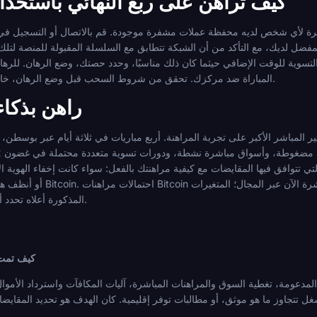
كيف تراهن على ربع النهائي باستخدا
 شخص لديه محفظة عملات مشفرة موجودة. قم بالاتصال أو التسجيل في المنصة التي اخترتها باستخدام 
مفضل لديك، مع التأكد من أن الشبكة تتطابق مع السلسلة المقبولة للمنصة لتلك 
المباراة ضد مركزك. تحقق من شروط السحب قبل وضع الرهان، خاصة أي متطلبات دوران مرتبطة بإيداعك.
راهن بذكاء 
لتأثير المباشر الأكبر على تجربة المراهنة. أربع مباريات في ثلاثة أيام عبر ب
تي تتوافق فيها المقايضات مع كيفية مراهنتك بالفعل: سواء كانت إخفاء الهوية 
أو أنظف هيكل استرداد أموال، أو تراث يع
المذكورة أعلاه تحدد أي مشغل يقدم أكبر قيمة لنهجك المحدد.
كيف تمت 
المدعومة، تغطية السوق والمراهنات المباشرة، آليات المكافآت واسترداد الأمو