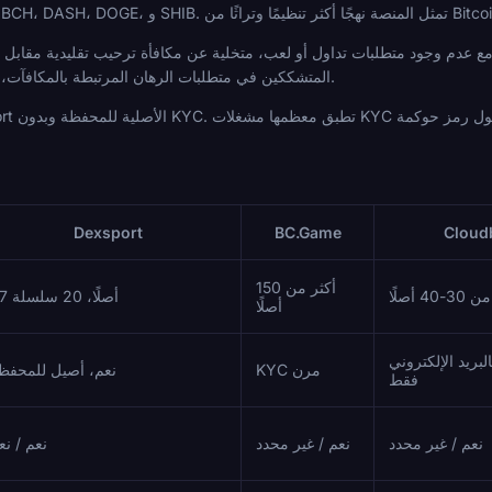
المتشككين في متطلبات الرهان المرتبطة بالمكافآت، فإن هذا الهيكل له ملف مخاطر مختلف.
Dexsport
BC.Game
Cloud
أكثر من 150
-40 أصلًا
37 أصلًا، 20 سلسلة
أصلًا
بريد الإلكتروني
KYC مرن
نعم، أصيل للمحفظ
فقط
نعم / غير محدد
نعم / غير محدد
نعم / نع