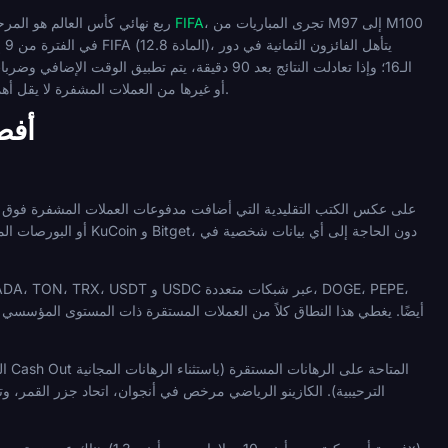
، تجرى المباريات من M97 إلى M100
الجدول الزمني الرسمي لكأس العالم FIFA
ربع نهائي كأس العالم هو المرحلة
البطولة حتى الآن، واختيار المنصة المناسبة للمراهنة على ربع نهائي كأس العالم باستخدام Bitcoin أو غيرها من العملات المشفرة لا يقل أهمية عن الرهان نفسه.
أفض
الترحيبية). الكازينو الرياضي مرخص في أنجوان، اتحاد جزر القمر، 