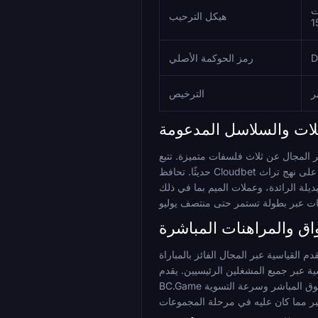
طوات
هيكل الترحيب
رمز الحوكمة الأصلي
ر
الترخيص
لات والسلاسل المدعومة
 أوسع قائمة ممكنة من الأصول بأكثر من 150 عملة، مما يجذب المراهنين الذين يحتفظون برموز مميزة أو صادرة
حديثًا. تحافظ Cloudbet على نهج تراث Bitcoin مع قائمة منسقة من الأصول الراسخة، مع إعطاء الأولوية للموثوقية على الاتساع. يقع Dexsport بين هذين القطبين: 37 أصلًا عبر 20 سلسلة
PEPE، B، و FARTCOIN، بينما يدعم USDT و USDC متعدد الشبكات يقلل
اق والمراهنات المباشرة
)، أهداف أكثر/أقل، كلا الفريقين يسجلان، النتيجة الصحيحة، الإعاقات، الشوط الأول/الوقت الكامل، الرهانات المطلقة، رهانات
ية قبل المباراة ومباشرة مع وظيفة Cash Out على الرهانات غير الترويجية. يُعرف
BC.Game على وجه التحديد بالعمق في رهانات كرة القدم المباشرة. بالنسبة لربع النهائي، حيث يزيد ضغط الإقصاء الفردي من التقلبات داخل اللعبة، فإن عمق السوق المباشر وسرعة التسوية