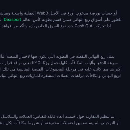
العملية واضحة ومباشرة لأي
للعثور على أسواق ربع النهائي ضمن قسم بطولة كأس العالم
مركز كرة القدم في Dexsport
ال
يمثل ربع النهائي النقطة في البطولة التي يكون فيها لاختيار المنصة ا
أكبر هنا مما كانت عليه في مرحلة المجموعات. المنصة المناسبة هي تلك ال
تم تنظيم المقارنة حول خمسة أبعاد قابلة للقياس: العملات والسلاسل 