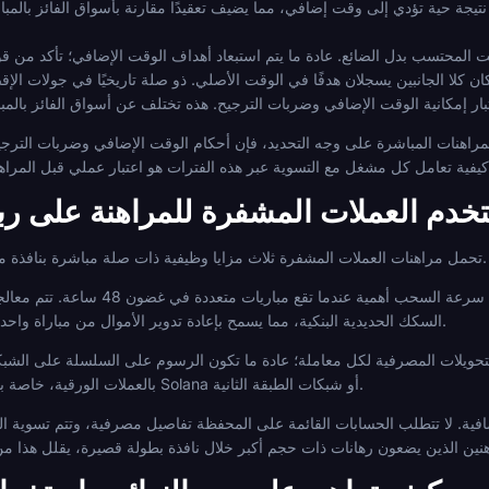
تخدم العملات المشفرة للمراهنة على رب
تحمل مراهنات العملات المشفرة ثلاث مزايا وظيفية ذات صلة مباشرة بنافذة مضغوطة مدتها ثلاثة أيام مثل ربع النهائي.
تزداد سرعة السحب أهمية عندما تقع مباريات متعددة في
السكك الحديدية البنكية، مما يسمح بإعادة تدوير الأموال من مباراة واحدة إلى التالية دون انتظار دورات المقاصة.
حويلات المصرفية لكل معاملة؛ عادة ما تكون الرسوم على السلسلة على الشبكات
بالعملات الورقية، خاصة بالنسبة لتحويلات العملات المستقرة على Solana أو شبكات الطبقة الثانية.
افية. لا تتطلب الحسابات القائمة على المحفظة تفاصيل مصرفية، وتتم تسوية ا