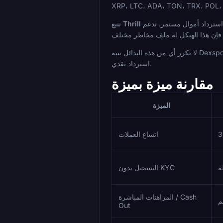
نموذجًا يعتمد على استرداد الأموال مع عدم وجود متطلبات تداول أو لعب، متخلية عن مكافأة ترحيب تقليدية مقابل استرداد أموال مستمر. تدعم ETH، SOL، و TRX. بالنسبة للمراهنين
Thrill
تتبع
لا تكرر أي من هذه البدائل بنية Dexsport الأصلية للمحفظة وبدون KYC. تطبق معظمها مشغلات KYC عند عتبات سحب أعلى، ولا يتم تنظيم أي منها حول رمز حوكمة DAO يعمل أيضًا كآلية
استرداد نقدي.
مقارنة ميزة بميزة
الميزة
اتساع العملات
ة
التسجيل بدون KYC
المراهنات المباشرة / Cash
م
Out