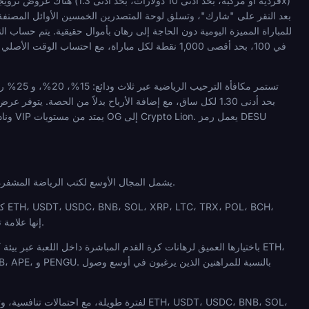
يشمل المجال الأوسع لكتب الرياضة المشفرة العليا للمراهنة على ربع النهائي العديد من المشغلين الذين يستحقون الفهم بشروطهم الخاصة، ولكل منهم موقع متميز.
DOGE، SHIB، و APE. إنها علامة تجارية رئيسية ذات اعتراف واسع، على الرغم من أنه يجب تأكيد الوصول الإقليمي قبل التسجيل.
، SHIB، APE