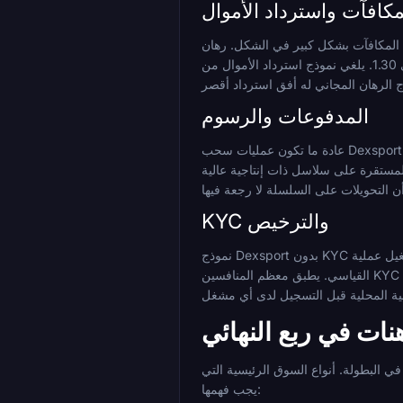
مكافآت واسترداد الأموال
ان Dexsport المجاني الرياضي المكون من ثلاث خطوات (15/20/25% عبر الودائع الثلاثة الأولى) شفاف في آلياته: يتم إيداع الأرباح، وليس
الحصة، على مجموعات ثلاثية الأحداث بحد أدنى 1.30. يلغي نموذج استرداد الأموال من Thrill متطلبات الرهان تمامًا ولكنه لا يقدم مكافأة مطابقة مقدمًا. المقايضة واضحة ومباشرة: هيكل الرهان
المدفوعات والرسوم
عادة ما تكون عمليات سحب Dexsport فورية بمجرد الموافقة عليها، مع تطبيق قاعدة دوران ورسوم محتملة عبر شركاء المعالجة. يعلن أفضل اللاعبين في المجال الأوسع عن عمليات سحب آلية
ة (Solana، Lightning، L2s) الرسوم ووقت التسوية. مطابقة العملة والشبكة عند الإيداع أمر بالغ الأهمية عبر
KYC والترخيص
نموذج Dexsport بدون KYC هو ميزته الهيكلية الأكثر وضوحًا على المجال. يعني التسجيل القائم على المحفظة عدم جمع أي بيانات شخصية في أي مرحلة، ولا يتم تشغيل عملية KYC للعب
القياسي. يطبق معظم المنافسين KYC مرنًا مع مشغلات AML عند عتبات سحب أعلى. يقلل التسجيل بالبريد الإلكتروني فقط في Cloudbet الاحتكاك مقارنة بالتحقق الكامل من المستندات
ات في ربع النهائي
في البطولة. أنواع السوق الرئيسية التي
يجب فهمها: