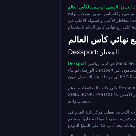
لـ
ي. بموجب لوائح FIFA (المادة 12.8)، يتأهل الفائزون الثمانية في دور
 العملات المشفرة، هذه هي المباريات ذات المخاطر الأعلى والسيولة الأعلى في
 نهائي كأس العالم
Dexsport: المعيار
هو كتاب رياضي GambleFi أصيل لـ Web3 ونشط منذ عام 2022، تديره Dexapp LTD. على عكس الكتب التقليدية التي أضافت مدفوعات العملات المشفرة فوق بنية تحتية للعملات
Dexsport
الورقية، تم بناء Dexsport على أساس المحفظة أولاً: يتصل المستخدمون عبر MetaMask، Trust Wallet، أو البورصات المرتبطة مثل KuCoin و Bitget، دون الحاجة إلى أي بيانات شخصية في
على جانب المدفوعات، يدعم Dexsport 37 أصلًا عبر 20 سلسلة، بما في ذلك BTC، ETH، BNB، SOL، XRP، LTC، ADA، TON، TRX، USDT و USDC عبر شبكات متعددة، DOGE، PEPE،
SHIB، BONK، FARTCOIN، والرمز الأصلي DESU. يتم قبول SATS عبر Lightning أيضًا. يغطي هذا النطاق كلاً من العملات المستقرة ذات المستوى المؤسسي وعملات الميم طويلة الذيل ضمن
حساب واحد.
لمراهنات قبل المباراة والمباشرة مع ميزة Cash Out المتاحة على الرهانات المستقرة (باستثناء الرهانات المجانية
حب فورية بمجرد الموافقة عليها، وتخضع