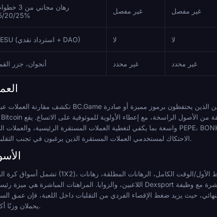
رهان مجاني من 3 خ
غير مفصل
غير مفصل
15/20/25%
لا
لا
DESU (استرداد نقدي + DAO)
غير محدد
غير محدد
أنجوان، جزر القم
العم
تكشف مقارنة العملات عبر المجال عن ثلاث فلسفات متميزة. تتبع BC.Game
واسعة بما يكفي لتغطية العملات المستقرة الرئيسية، والعملات البديلة الرائدة، وعملات الميم بما في ذلك ONK
الاحتكاك لمستخدمي العملات المستقرة الذين يرغبون في تجنب التقلبات عبر بطولة تستمر حتى منتصف يوليو.
الأسو
تشمل أسواق كرة القدم القياسية عبر المجال الفائز بالمباراة (1X2
اللاعبين، والزوايا. المراهنات المباشرة هي ميزة رئيسية عبر جميع المشغلين الرئيسيين. يقدم Dexsport تغط
يحملان وزنًا أكبر مما كان عليه في مرحلة المجموعات.