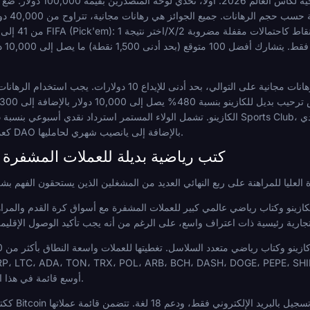
هناك عروض ترويجية لكأس العالم 2026. أو
تستمر مكافأة الترحيب الرياضية عبر ثلاث ودائع: 15%، 20%، و 25% رهانات مجانية على
كعملة استرداد نقدي ويحمل حقوق حوكمة DAO بالإضافة إلى يانصيب شهري لحامليها.
كتب رياضية بديلة للعملات المشفرة ل
USDT، USDC، CHZ، BNB، SOL، XRP، LTC، ADA، TON، TRX، POL، ARB، BCH، DASH، DOGE، PEPE، و PENGU
ممكن للعملات، تمثل BC.Game أوسع قائمة في هذا المجال.