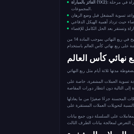
نتيجة ثلاثية تغطي 90 دقيقة فقط. في كرة القدم الإقصائية، يظل التعادل نتيجة حية تؤدي إلى وقت إضافي، مما يضيف تعقيدًا مقارنة بأسواق الفائز بالمباراة في مرحلة
الفائز بالمباراة (1X2):
المجموعات.
بالنسبة للمراهنات المباشرة على وجه التحديد، فإن أحكام الوقت الإضافي وضربات الترجيح في ربع النهائي بموجب المادة 14 من FIFA تخلق نوافذ سوق إضافية داخل اللعبة لا توجد في مباريات
ع نهائي كأس العالم
 غضون 48 ساعة. تتم معالجة تسوية العملات المشفرة، خاصة على Lightning أو سلاسل ذات إنتاجية عالية، بشكل أسرع بكثير من بدائل
 المحسنة جزءًا صغيرًا من ما يعادلها
لمعاملات على السلسلة دون جمع بيانات