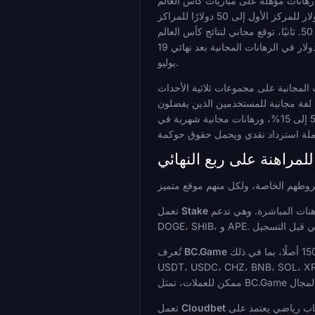
لاً، تحدي لوحة المتصدرين بقيمة 100,000 دولار: ضع رهانات مؤهلة على مباريات كأس العالم (فردية أو مركبة، بحد أدنى 10 دولارات، بحد أدنى 1.3x)
بعد النقر على "شارك"، وتسلق لوحة المتصدرين الخمسين الأوائل المصنفة حسب حجم الرهانات. جميع الجوائز هي رهانات مجانية، تتراوح من 40,000 دولار للمركز الأول إلى 50 دولارًا للمراكز
من 41 إلى 50. ثانيًا، توقع مجاني لنتائج كأس العالم FIFA (Pick'em): اختر نتيجة 1/X/2 للمباراة المميزة اليومية دون الحاجة إلى رهان بأموال حقيقية. يتم حساب النقاط كاحتمالات مقفلة مضروبة
في 100، بحد أقصى 1,000 نقطة لكل مباراة، مع احتساب الوقت الأصلي فقط. يتشارك أفضل 100 متوقع (بحد أدنى 1,500 نقطة) ما يصل إلى 10,000 دولار في الرهانات المجانية بعد نهائي 19
يوليو.
 التوالي، بحد أدنى للإيداع 10 دولارات. يجب استخدام الرهانات المجانية على مجموعات ثلاثية الأحداث
بحد أدنى 1.30 لكل ساق، مع إضافة الأرباح بدلاً من الحصة. يتوفر عرض ترحيب بديل للكازينو بنسبة 480% يصل إلى 10,000 دولار بالإضافة إلى 300 لفة مجانية للمستخدمين الذين يفضلون
الكازينو. تشمل الولاء المستمر استرداد نقدي أسبوعي بنسبة 5 إلى 15%، ورهانات مجانية شهرية في Sports Club، ونادي VIP يمتد من مستويات OG إلى Crypto Lion. يعمل رمز DESU
لمراهنة على ربع النهائي
ككازينو وكتاب رياضي عالمي كبير للعملات المشفرة مع أسواق كرة القدم والمراهنات المباشرة. وهي تدعم ETH، USDT، USDC، BNB، SOL، XRP، LTC، TRX، POL، BCH،
Stake
تعمل
باختيارها العميق لرهانات كرة القدم المباشرة داخل اللعبة عبر بيئة كازينو وكتاب رياضي متعدد السلاسل. تغطيتها للعملات واسعة النطاق بأكثر من 150 أصلًا، بما في ذلك ETH،
BC.Game
تُعرف
. بالنسبة للمراهنين الذين يرغبون في أوسع وصول
ككتاب رياضي يعتمد على Bitcoin لفترة طويلة، مع احتمالات تنافسية، وتسجيل بالبريد الإلكتروني فقط، ودعم 18 لغة. تتضمن قائمة عملاتها ETH، USDT، USDC، BNB، SOL،
Cloudbet
تعمل