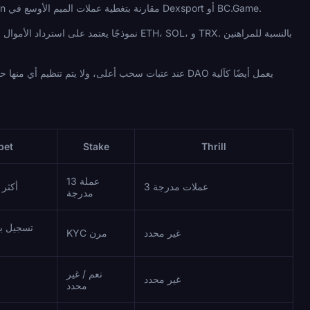
XRP، LTC، ADA، TON، TRX، POL، BCH، DASH، DOGE، و SHIB. تمثل المنصة نهجًا أكثر تنظيمًا وتراثًا من Bitcoin مقارنة بتغطية عملات الميم الأوسع في Dexsport أو BC.Game.
bet
Stake
Thrill
13 عملة
3 عملات مدرجة
أكثر من 30
مدرجة
تسجيل بال
غير محدد
KYC مرن
نعم / غير
غير محدد
محدد