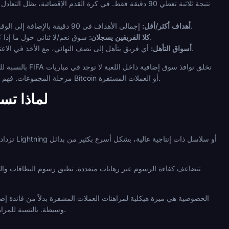
إجمالي الأهداف في 90 دقيقة بالإضافة إلى الوقت المحتسب بدل الضائع. عادة ما يتم استبعاد أهداف الوقت الإضافي؛ تأكد من قواعد تسوية المشغل قبل وضع الرهان.
أهداف أكثر/أقل:
سوق نعم/لا ثنائي حول ما إذا كان كلا الجانبين يسجلان هدفًا في الوقت الأصلي. ذو صلة تاريخيًا في جولات الإقصاء حيث تزداد أهمية الهيكل الدفاعي.
كلا الفريقين يسجلان:
أي فريق يتأهل إلى نصف النهائي، مع الأخذ في الاعتبار إمكانية الوقت الإضافي وضربات الترجيح. هذه تختلف عن أسواق الفائز بالمباراة وتستقر بعد الحل الكامل للإقصاء.
أسواق التأهل:
مرحلة المجموعات. فهم كيفية تعامل كل مشغل مع التسوية عبر هذه الفترات هو اعتبار عملي قبل المراهنة على ربع نهائي كأس العالم باستخدام Bitcoin أو العملات المستقرة.
لماذا تس
تتضاعف كفاءة الرسوم عبر رهانات متعددة. تطبق رسوم البطاقات والت
الخصوصية هي ميزة هيكلية لمراهنات العملات المشفرة بدلاً من فائدة إض
وسيطة. بالنسبة للمراهنين الذين يضعون رهانات ذات حجم أكبر خلال نافذة بطولة قصيرة، يقلل هذا من التعرض لمعالجة بيانات الطرف الثالث.