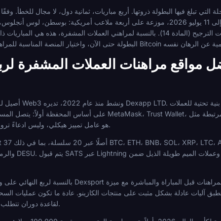
 التي تبلغ فيها البطولة ذروتها. أربع مباريات، ثمانية دول، لا مجال للخطأ. وفقًا 
في الفترة من 9 إلى 11 يوليو 2026، موزعة على أربعة ملاعب أمريكية: بوسطن، لوس أنجلوس، ميامي، وكانساس سيت
الـ16؛ وإذا تعادلت النتائج بعد 90 دقيقة، يتم تطبيق الوقت الإضافي وضربات الترجيح (المادة 14). بالنسبة لمراهني
ل مواقع مراهنات العملات المشفرة لربع
أي مرحلة. هذا التسجيل بدون KYC هو عامل تمييز هيكلي، وليس ادعاءً ترويجيًا.
بالنسبة لربع النهائي على وجه التحديد، يغطي مركز كرة القدم في Dexsport ا
وتطبق آليات عادلة بشكل مثبت على منتجات الكازينو. عادة ما تكون عمليات الس
لقاعدة دوران تتطلب رهانات بحد أدنى 1.3 على المبلغ المودع.