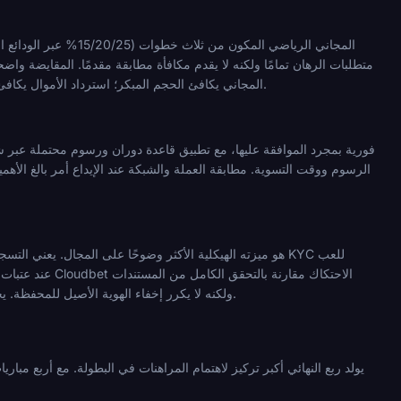
المجاني يكافئ الحجم المبكر؛ استرداد الأموال يكافئ اللعب المستمر. بالنسبة لنافذة ربع النهائي المكونة من أربع مباريات، فإن نموذج الرهان المجاني له أفق استرداد أقصر.
ولكنه لا يكرر إخفاء الهوية الأصيل للمحفظة. يجب على المراهنين في الولايات القضائية ذات الوصول المقيد التحقق من الشرعية المحلية قبل التسجيل لدى أي مشغل.
يولد ربع النهائي أكبر تركيز لاهتمام المراهنات في البطولة. مع أربع مبا