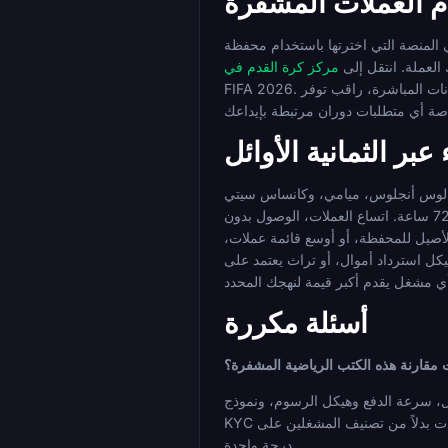
م العملات المشفرة
محفظة Web3 أو حساب بورصة مدعوم. أودع في الأصل
العملة. انتقل إلى
FIFA 2026. حدد نوع السوق الخاص بك، وتأكد من قواعد التسوية للوقت الإضافي حيثما كان ذلك مناسبًا، وحدد حصتك، وضع الرهان. للرهانات المباشرة، راقب توفر Cash Out إذا تحركت
عبر الثمانية الأوائل
وسطن، لوس أنجلوس، ميامي، وكانساس سيتي
تعني نوافذ قرارات مضغوطة، وأسواق مباشرة نشطة، ودورات تسوية متعددة محتملة في غضون 72 ساعة. اتساع العملات، الوصول بدون KYC، سرعة الدفع، وآليات المكافآت كلها تحمل وزنًا
الأصيل للمحفظة، أو أوسع قائمة عملات،
تمد على Bitcoin. احتمالات مراهنات Bitcoin لربع النهائي ومكافآت مراهنات العملات المشفرة لمباريات ربع النهائي مباشرة الآن عبر المجال؛ المتغيرات
أسئلة مكررة
مقارنة هذه الكتب الرياضية المشفرة؟
ال، سرعة الدفع وهيكل الرسوم، ونموذج
KYC أو الترخيص. لم يتم تضمين احتمالات مخترعة، أو شروط مكافآت لكل مشغل تتجاوز ما هو موثق، أو مطالبات توفر إقليمية. كان الهدف هو تحديد المقايضات بدلاً من تصنيف المشغلين على
درجة واحدة.