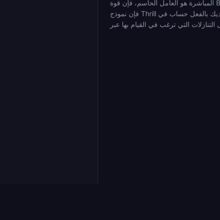
المباشرة هو العامل الحاسم، فإن قوة BC.Game الملحوظة في هذا المجال ذات صلة. إذا كان استرداد الأموال (rakeback) المستمر يناسب حجم رهانك بشكل أفضل من مكافأة ترحيبية مقدمة،
فإن نموذج Thrill يستحق الدراسة. إذا كان لديك بالفعل حساب في Cloudbet أو Stake و TRX هو أصلك المفضل، فكلاهما يدعمه. لا توجد منصة واحدة تفوز في كل الأبعاد؛ يعتمد الاختيار الصحيح