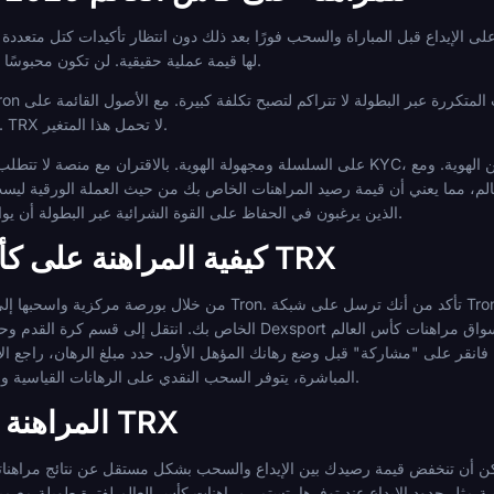
لها قيمة عملية حقيقية. لن تكون محبوسًا خارج أموالك بينما تكون المعاملة معلقة.
رسوم الغاز خلال فترات ازدحام الشبكة. TRX لا تحمل هذا المتغير.
الذين يرغبون في الحفاظ على القوة الشرائية عبر البطولة أن يوازنوا هذا مقابل بدائل العملات المستقرة.
كيفية المراهنة على كأس العالم باستخدام TRX
سواق مراهنات كأس العالم
إذا كنت تشارك في عرض لوحة المتصدرين بقيمة 100,000 دولار، فانقر على "مشاركة" قبل وضع رهانك المؤهل الأول. حدد مبلغ
المباشرة، يتوفر السحب النقدي على الرهانات القياسية ولكن ليس على رهانات الترحيب المجانية.
المراهنة بمسؤولية باستخدام TRX