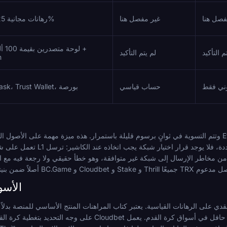
فصل هنا
غير مفصل هنا
رهانات مجانية 15/20/25%
لوحة م
م التأكيد
لم يتم التأكيد
m
روني فقط
حساب قياسي
MetaMask، Trust Wallet، بورصة
خاطر الإرسال إلى شبكة غير متوافقة، وهو خطأ حقيقي ولا رجعة فيه مع العملات المستقرة م
الأسو