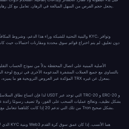
يجعل حجم الفرص من السهل المبالغة في الرهان. تعامل مع كل رهان كقرار مستقل بدلاً من كونه جزءًا من تسلسل استرداد. إذا توقفت المراهنة عن أن تكون ممتعة، خذ قسطًا من الراحة.
منتجها الأساسي وليس ميزة ثانوية. مزيج من التسجيل بدون KYC، والوصول الأصلي للمحفظة، وأهلية TRX المؤكدة عبر العروض الترويجية هو ما يميزه، وليس دعم TRX بمعزل عن غيره.
المنصة فوق تكاليف شبكة Tron المنخفضة بالفعل. المنصة التي تدعم 40 سلسلة ليست بالضرورة أفضل لمراهن TRX من تلك التي تدعم 20 إذا كانت كلتاهما تتعامل مع Tron بشكل صحيح.