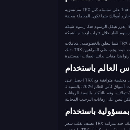
تتم تسوية TRX على سلسلة كتل Tron في ثوانٍ. خلال بطولة تمتد لعدة أسابيع مع مباريات شبه يومية، فإن القدرة على الإيداع قبل المباراة والسحب فورًا بعد ذلك دون انتظار تأكيدات كتل متعددة
يعزز هيكل الرسوم هذا. رسوم شبكة Tron منخفضة باستمرار، مما يعني أن المعاملات المتكررة عبر البطولة لا تتراكم لتصبح تكلفة كبيرة. مع الأصول القائمة على Ethereum، يمكن أن ترتفع
فيما يتعلق بالخصوصية، معاملات TRX على السلسلة ومجهولة الهوية. بالاقتران مع منصة لا تتطلب KYC، هذا يعني أن نشاط المراهنة الخاص بك لا يتطلب تقديم وثائق أو التحقق من الهوية. ومع
ذلك، TRX أصل متقلب. يمكن أن يتحرك سعره بشكل كبير على مدار أسابيع كأس العالم، مما يعني أن قيمة رصيد المراهنات الخاص بك من حيث العملة الورقية ليست ثابتة. يجب على المراهنين
احصل على TRX من خلال بورصة مركزية واسحبها إلى محفظة متوافقة مع Tron. تأكد من أنك ترسل على شبكة Tron. اتصل بكتاب مراهنات مدعوم باستخدام محفظتك أو حساب البورصة
 الرهان، راجع الاحتمالات، وقم بالتأكيد. بالنسبة للرهانات
يضيف تقلب سعر TRX طبقة من المخاطر غير موجودة في مراهنات العملات المستقرة. يمكن أن تنخفض قيمة رصيدك بين الإيداع والسحب بشكل مستقل عن نتائج مراهناتك. حدد ميزانية
واضحة بـ TRX قبل بدء البطولة ولا تطارد الخسائر بإيداعات إضافية. استخدم أدوات المنصة مثل حدود الإيداع عند توفرها. تستمر مراهنات كأس العالم لفترة طويلة مع مباريات متكررة؛ يمكن أن