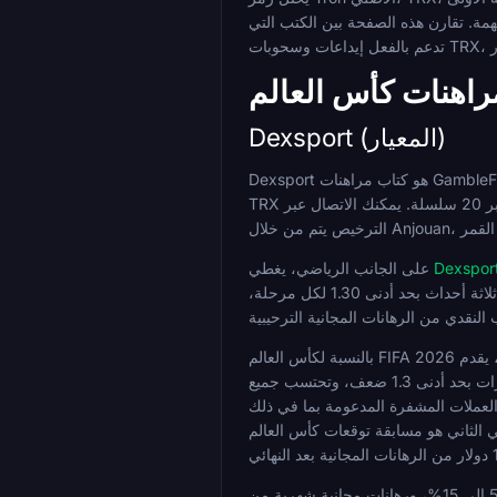
همة. تقارن هذه الصفحة بين الكتب التي
Dexsport (المعيار)
Dexsport هو كتاب مراهنات GambleFi أصيل لـ Web3 مبني على الوصول عبر المحفظة بدلاً من منصة فيات مع إضافة العملات المشفرة. يعمل منذ عام 2022 وتشغله Dexapp LTD، ويدعم
TRX أصلاً إلى جانب 36 أصلًا آخر عبر 20 سلسلة. يمكنك الاتصال عبر MetaMask، Trust Wallet، أو بورصة مدعومة مثل KuCoin أو Bitget، دون الحاجة إلى أي بيانات شخصية في أي وقت.
Dexspor
على الجانب الرياضي، يغطي
15% على الإيداع الأول، 20% على الثاني، و 25% على الثالث، بحد أدنى للإيداع يبلغ 10 دولارات. تتطلب الرهانات المجانية الاستخدام في مجموعات من ثلاثة أحداث بحد أدنى 1.30 لكل مرحلة،
بالنسبة لكأس العالم FIFA 2026 على وجه التحديد، يقدم Dexsport عرضين ترويجيين مخصصين. الأول هو تحدي لوحة المتصدرين بقيمة 100,000 دولار حيث تراهن على مباريات كأس العالم،
فردية أو مجمعة، بعد النقر على "مشاركة"، وتصعد لوحة المتصدرين لأفضل 50 لاعبًا مرتبة حسب حجم الرهان المؤهل. الحد الأدنى للرهان هو 10 دولارات بحد أدنى 1.3 ضعف، وتحتسب جميع
لعملات المشفرة المدعومة بما في ذلك TRX بالتساوي. تتراوح الجوائز من 40,000 دولار للمركز الأول وصولاً إلى 50 دولارًا للمراكز من 41 إلى 50، وتدفع جميعها كرهانات مجانية. العرض
عات كأس العالم FIFA مجانية لا تتطلب رهانًا بمال حقيقي: اختر 1/X/2 على مباراة مميزة يوميًا، وسجل نقاطًا بناءً على الاحتمالات المقفلة مضروبة في 100،
تشمل المزايا المستمرة استرداد نقدي أسبوعي بنسبة 5 إلى 15%، ورهانات مجانية شهرية من Sports Club، ونادي VIP يمتد من مستوى OG إلى Crypto Lion بحدود إيداع شهرية تتراوح من