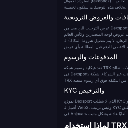
استرداد الأموال (rakeback) الخاص بـ Thrill على الحجم بدلاً من عمق السوق. لا يتم تفصيل قوائم السوق المحددة للمنافسين في البيانات المتاحة، لذا فإن مقارنات عمق الاحتمالات المباشرة
بخلاف هذه التوصيفات ستكون تخمينية.
افآت والعروض الترويجية
عرض الترحيب الرياضي من Dexsport موثق بوضوح: ثلاثة إيداعات تفتح رهانات مجانية بنسبة 15% و 20% و 25% على التوالي، بحد أدنى للإيداع 10 دولارات ومتطلب رهان مجمع من ثلاث
د عروض لوحة المتصدرين وكأس العالم Pick'em وهي مؤهلة لـ TRX. ينظم Thrill عرضه حول استرداد الأموال (rakeback) بدلاً من مكافأة مطابقة عند التسجيل،
BC.Game و Cloudbet و Stake في البيانات المتاحة؛ اقرأ
المدفوعات والرسوم
تعد هيكلية رسوم شبكة TRX واحدة من أقوى حججها للمراهنة على البطولات. تعالج Tron المعاملات بسرعة وبتكلفة منخفضة، مما يعني أن عمليات السحب لا تفقد قيمة كبيرة بسبب رسوم الغاز.
في Dexsport، تكون عمليات السحب فورية عادةً بمجرد الموافقة عليها، وتخضع لقاعدة الدوران على المبلغ المودع بحد أدنى 1.3. قد تنطبق الرسوم ويتم معالجة المعاملات عبر الشركاء. شبكة
KYC والترخيص
نموذج Dexsport الذي لا يتطلب KYC هو ميزته الهيكلية الأكثر وضوحًا. لا يتطلب التسجيل وثائق شخصية ويمكن إتمامه عبر البريد الإلكتروني أو Telegram أو محفظة متصلة. هذا اختيار تصميم
أصيل لـ Web3، وليس ترتيب KYC مرن. يطبق BC.Game KYC مرنًا. يستخدم Cloudbet التسجيل بالبريد الإلكتروني فقط. تختلف متطلبات KYC لـ Stake حسب المنطقة. Dexsport مرخص