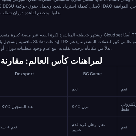
عليها، وتخضع لقاعدة دوران تتطلب رهانات على المبلغ المودع بحد أدنى 1.3.
الأموال (rakeback) بدلاً من مكافأة ترحيب تقليدية، مع عدم وجود متطلبات دوران أو لعب لذلك النموذج.
ميزات TRX لمراهنات كأس العالم: مقار
Dexsport
BC.Game
نعم
نعم
إلكتروني
KYC مرن
لا يتطلب KYC عند التسجيل
فقط
نعم، رهان كرة قدم
نعم
نعم + سح
عميق