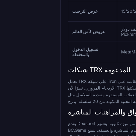
عرض الترحيب
تصدرين بقيمة 100 ألف دولار +
عروض كأس العالم
Pick'e
تسجيل الدخول
بالمحفظة
شبكات TRX المدعومة
تعمل TRX على شبكة Tron وتتم التسوية في ثوانٍ برسوم قليلة باستمرار. هذه ميزة مهمة على الأصول القائمة على Ethereum حيث يمكن أن تتقلب تكاليف الغاز بشكل حاد خلال فترات
الازدحام المروري. نظرًا لأن TRX تعمل على شبكتها L1 بدلاً من الاعتماد على رمز مميز متصل عبر سلاسل متعددة، فلا يوجد قرار اختيار شبكة يجب اتخاذه عند الكاشير: ترسل TRX على Tron،
تعددة السلاسل مثل USDT. يدعم Dexsport TRX
اق والمراهنات المباشرة
يقدم Dexsport مراهنات قبل المباراة ومباشرة على كرة القدم مع توفر السحب النقدي على الرهانات القياسية. يعتبر كتاب المراهنات المنتج الأساسي للمنصة بدلاً من ميزة ثانوية. يشتهر
BC.Game على وجه التحديد بتغطية كرة القدم المباشرة والعميقة. يتمتع Cloudbet بسجل حافل في أسواق كرة القدم. يعمل Stake على نطاق واسع عبر سوق عالمي واسع. يعتمد نموذج