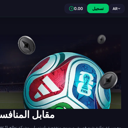
تسجيل
0.00
AR
₮
مراهنات TRX لكأس العالم 2026: Dexsport مقابل ا