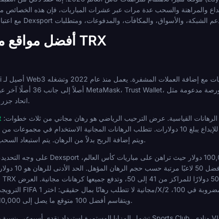
بالإيداع والمراهنة والسحب عدة مرات عبر عشرات المباريات، فإن هذه الخصائص م
أفضل مواقع مراهنات كأس العالم TRX
الترخيص يتم من خلال Anjouan، اتحاد جزر القمر.
المراهنات قبل المباراة والمباشرة مع ميزة السحب النقدي المتاحة على الرهانات القياسية. عرض الترحيب الرياضي هو رهان مجاني من ثلاث خطوات:
t
ويتم إضافة الربح بدلاً من الرهان. يتم استبعاد السحب النقدي من الرهانات المجانية الترحيبية.
ا
الترويجي الثاني هو مسابقة توق
ويتقاسم أفضل 100 متوقع ما يصل إلى 10,000 دولار من الرهانات المجانية بعد النهائي.