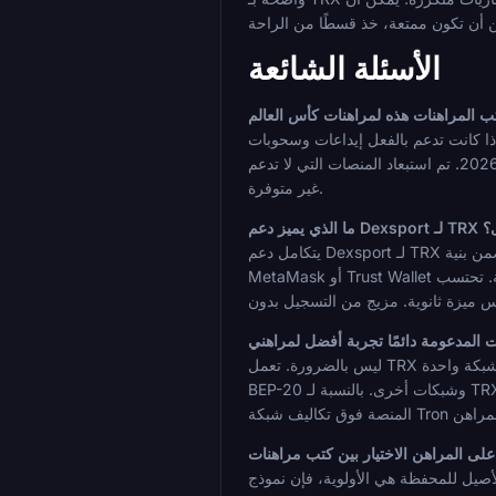
الأسئلة الشائعة
نية التحتية للشبكة وراء هذا الدعم، وشروط المكافآت وعروض الترحيب الموثقة، ومتطلبات KYC، وتوافر
المراهنات المباشرة، وأي عروض ترويجية مؤكدة لكأس العالم 2026. تم استبعاد المنصات التي لا تدعم TRX دون تعليق. لم يتم اختراع قوائم سوق محددة ومقارنات احتمالات حيث كانت البيانات
غير متوفرة.
خرى؟
يتكامل دعم Dexsport لـ TRX ضمن بنية Web3 الأصلية المبنية على اتصال المحفظة بدلاً من نموذج الحساب التقليدي. يمكنك الإيداع والمراهنة دون تقديم مستندات شخصية، متصلاً عبر
MetaMask أو Trust Wallet أو بورصة مدعومة. تحتسب TRX بالتساوي مع جميع العملات المشفرة المدعومة الأخرى في ترويج لوحة المتصدرين لكأس العالم، وكتاب المراهنات في المنصة هو
ليس بالضرورة. تعمل TRX على شبكة واحدة، Tron، لذا فإن اتساع نطاق السلاسل المتعددة ليس عاملاً ذا صلة هنا كما هو الحال بالنسبة لأصول مثل USDT التي توجد عبر TRC-20 و ERC-20 و
BEP-20 وشبكات أخرى. بالنسبة لـ TRX على وجه التحديد، ما يهم هو ما إذا كانت المنصة تدعم شبكة Tron بشكل نظيف، وتعالج عمليات السحب على الفور، ولا تضيف رسومًا زائدة على مستوى
D الذي لا يتطلب KYC وبنية Web3 هما الأنسب. إذا كان عمق سوق كرة القدم