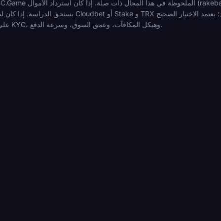
على التنازلات التي ترغب في القيام بها عبر KYC، وهيكل المكافآت، وعمق السوق، وسرعة الدفع.