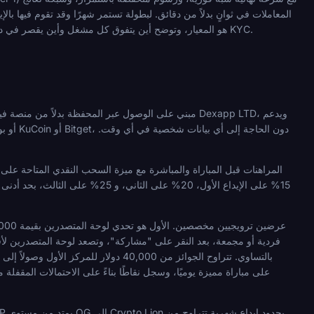
المعاملات في ثوانٍ بدلاً من دقائق. لبطولة تستمر شهرًا وقد تقوم فيها 
تدعم بالفعل إيداعات وسحوبات TRX، مع اعتبار Dexsport هو المعيار، وتوضح أين يتفوق كل مشغل وأين يقصر في دعم الشبكة، والأسواق، والمكافآت، والمدفوعات، ومتطلبات KYC.