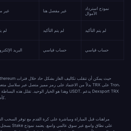
نموذج استرداد
غير مفصل هنا
غير م
الأموال
لم يتم التأكيد
لم يتم التأكيد
لم يت
حساب قياسي
حساب قياسي
البريد الإلكت
وهذا هو الخيار الوحيد. تقلل هذه البساطة من م
أصلاً ضمن بنيته التحتية المكونة من 20 سلسلة. يدرج BC.Game و Cloudbet و Stake و Thrill جميعًا TRX كأصل مدعوم.