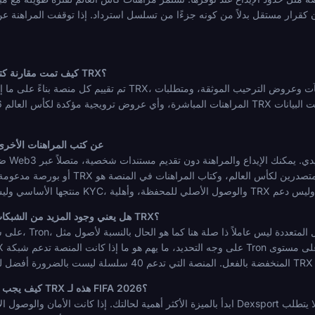
كيف تمت مقارنة كتب المراهنات هذه لمراهنات كأس العالم TRX؟
تم تقييم كل منصة بناءً على ما إذا كانت تدعم بالفعل إيداعات وسحوبات TRX، والب
ما الذي يميز دعم Dexsport لـ TRX عن كتب المراهنات الأ
هل يعني وجود المزيد من الشبكات المدعومة دائمًا تجربة أفضل لمراهني TRX؟
كيف يجب على المراهن الاختيار بين كتب مراهنات TRX هذه لـ FIFA 2026؟
ابدأ بالميزة الأكثر أهمية لحالتك. إذا كانت الأمان والوصول الأصيل للمحفظة هي الأولوية، فإن نموذج exsport