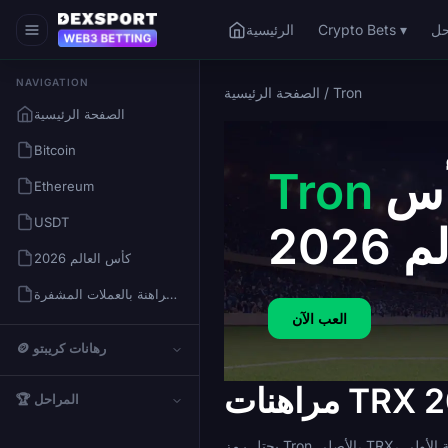
Crypto Bets ▾
الرئيسية
NAVIGATION
Tron
/
الصفحة الرئيسية
الصفحة الرئيسية
Bitcoin
مراهنات كأس
Tron
Ethereum
USDT
 2026
كأس العالم 2026
كيفية المراهنة بالعملات المشفرة
العب الآن
🪙 رهانات كريبتو
🏆 المراحل
يحتل رمز Tron الأصلي، TRX، موقعًا مثيرًا للاهتمام لمراهنات كأس العالم 2026. إنه عقد ذكي من الطبقة الأولى (Layer 1) مع سرعة نهائية شبه فورية، ورسوم منخفضة باستمرار، وشبكة تعالج