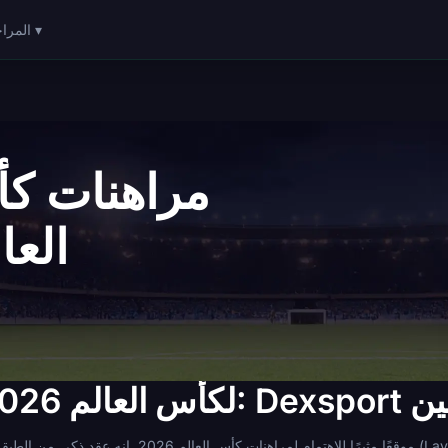
المراحل ▾
العالم
لمنافسين