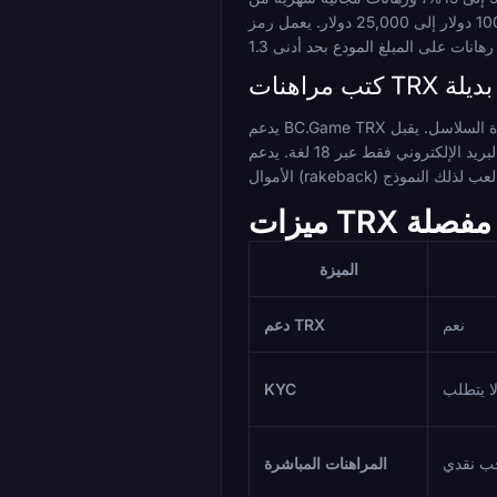
100 دولار إلى 25,000 دولار. يعمل رمز DESU الأصلي كعملة استرداد نقدي ويحمل حقوق حوكمة DAO بالإضافة إلى يانصيب شهري للمالكين. عمليات السحب فورية عادةً بمجرد الموافقة
كتب مراهنات TRX بديلة
يدعم BC.Game TRX ويشتهر بتغطيته المباشرة لكرة القدم عبر منصة كبيرة متعددة السلاسل. يقبل Cloudbet أيضًا TRX ولديه سجل حافل ككتاب مراهنات يعتمد على Bitcoin مع احتمالات
تنافسية وتسجيل بالبريد الإلكتروني فقط عبر 18 لغة. يدعم Stake إيداعات TRX ويعمل ككتاب مراهنات وكازينو عالمي كبير للعملات المشفرة. يدعم Thrill TRX وينظم عرضه حول استرداد
نة مفصلة
الميزة
نعم
دعم TRX
KYC
ب نقدي
المراهنات المباشرة