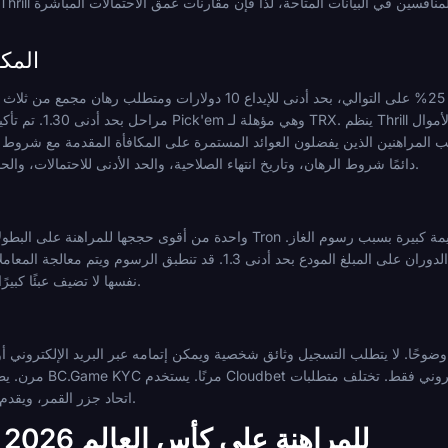
المك
مراحل بحد أدنى 1.30. تم تأكي
راهنين الذين يفضلون العوائد المستمرة على المكافأة المقدمة مع شروط الرهان. لا يتم تفصيل شروط المكافأة لـ 
دائمًا شروط الرهان، وتاريخ انتهاء الصلاحية، والحد الأدنى للاحتمالات، والحد الأقصى للدفع قبل المطالبة بأي عرض.
TRX نفسها لا تضيف عبئًا كبيرًا من التكلفة فوق أي رسوم منصة.
في Anjouan، اتحاد جزر القمر، ويقدم ألعابًا عادلة بشكل مثبت.
لماذا استخدام TRX للمراهنة على كأس العالم 2026