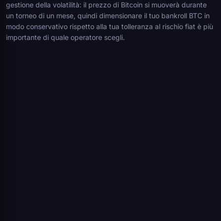
gestione della volatilità: il prezzo di Bitcoin si muoverà durante
un torneo di un mese, quindi dimensionare il tuo bankroll BTC in
modo conservativo rispetto alla tua tolleranza al rischio fiat è più
importante di quale operatore scegli.