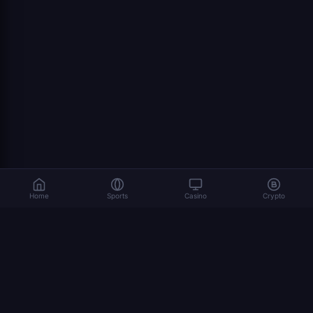
Home
Sports
Casino
Crypto
Il gioco d'azzardo comporta rischi. Gioca responsabilmente. 18+
© 2026 Dexsport. Tutti i diritti riservati.
NAVIGAZIONE