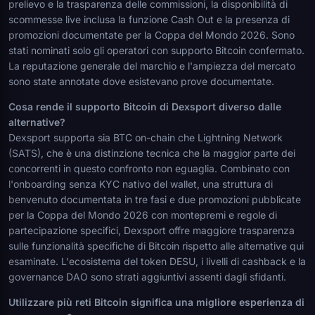
prelievo e la trasparenza delle commissioni, la disponibilità di
scommesse live inclusa la funzione Cash Out e la presenza di
promozioni documentate per la Coppa del Mondo 2026. Sono
stati nominati solo gli operatori con supporto Bitcoin confermato.
La reputazione generale del marchio e l'ampiezza del mercato
sono state annotate dove esistevano prove documentate.
Cosa rende il supporto Bitcoin di Dexsport diverso dalle
alternative?
Dexsport supporta sia BTC on-chain che Lightning Network
(SATS), che è una distinzione tecnica che la maggior parte dei
concorrenti in questo confronto non eguaglia. Combinato con
l'onboarding senza KYC nativo del wallet, una struttura di
benvenuto documentata in tre fasi e due promozioni pubblicate
per la Coppa del Mondo 2026 con montepremi e regole di
partecipazione specifici, Dexsport offre maggiore trasparenza
sulle funzionalità specifiche di Bitcoin rispetto alle alternative qui
esaminate. L'ecosistema del token DESU, i livelli di cashback e la
governance DAO sono strati aggiuntivi assenti dagli sfidanti.
Utilizzare più reti Bitcoin significa una migliore esperienza di