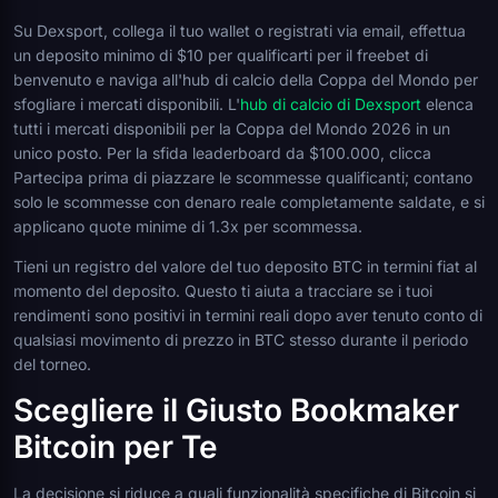
Su Dexsport, collega il tuo wallet o registrati via email, effettua
un deposito minimo di $10 per qualificarti per il freebet di
benvenuto e naviga all'hub di calcio della Coppa del Mondo per
sfogliare i mercati disponibili. L'
hub di calcio di Dexsport
elenca
tutti i mercati disponibili per la Coppa del Mondo 2026 in un
unico posto. Per la sfida leaderboard da $100.000, clicca
Partecipa prima di piazzare le scommesse qualificanti; contano
solo le scommesse con denaro reale completamente saldate, e si
applicano quote minime di 1.3x per scommessa.
Tieni un registro del valore del tuo deposito BTC in termini fiat al
momento del deposito. Questo ti aiuta a tracciare se i tuoi
rendimenti sono positivi in termini reali dopo aver tenuto conto di
qualsiasi movimento di prezzo in BTC stesso durante il periodo
del torneo.
Scegliere il Giusto Bookmaker
Bitcoin per Te
La decisione si riduce a quali funzionalità specifiche di Bitcoin si