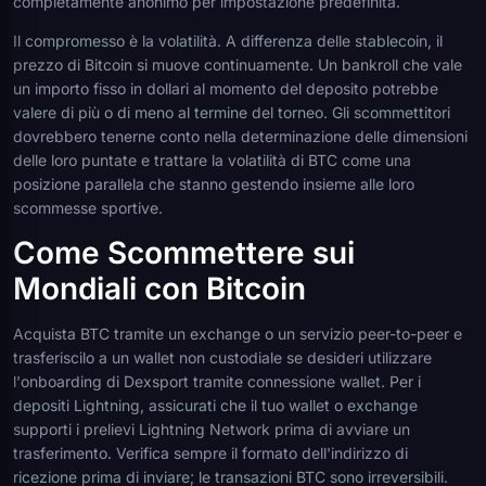
completamente anonimo per impostazione predefinita.
Il compromesso è la volatilità. A differenza delle stablecoin, il
prezzo di Bitcoin si muove continuamente. Un bankroll che vale
un importo fisso in dollari al momento del deposito potrebbe
valere di più o di meno al termine del torneo. Gli scommettitori
dovrebbero tenerne conto nella determinazione delle dimensioni
delle loro puntate e trattare la volatilità di BTC come una
posizione parallela che stanno gestendo insieme alle loro
scommesse sportive.
Come Scommettere sui
Mondiali con Bitcoin
Acquista BTC tramite un exchange o un servizio peer-to-peer e
trasferiscilo a un wallet non custodiale se desideri utilizzare
l'onboarding di Dexsport tramite connessione wallet. Per i
depositi Lightning, assicurati che il tuo wallet o exchange
supporti i prelievi Lightning Network prima di avviare un
trasferimento. Verifica sempre il formato dell'indirizzo di
ricezione prima di inviare; le transazioni BTC sono irreversibili.