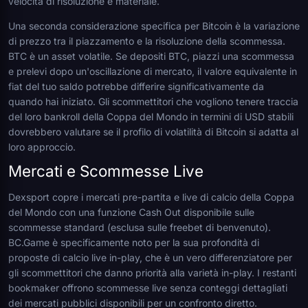
velocità di risoluzione è materiale.
Una seconda considerazione specifica per Bitcoin è la variazione
di prezzo tra il piazzamento e la risoluzione della scommessa.
BTC è un asset volatile. Se depositi BTC, piazzi una scommessa
e prelevi dopo un'oscillazione di mercato, il valore equivalente in
fiat del tuo saldo potrebbe differire significativamente da
quando hai iniziato. Gli scommettitori che vogliono tenere traccia
del loro bankroll della Coppa del Mondo in termini di USD stabili
dovrebbero valutare se il profilo di volatilità di Bitcoin si adatta al
loro approccio.
Mercati e Scommesse Live
Dexsport copre i mercati pre-partita e live di calcio della Coppa
del Mondo con una funzione Cash Out disponibile sulle
scommesse standard (esclusa sulle freebet di benvenuto).
BC.Game è specificamente noto per la sua profondità di
proposte di calcio live in-play, che è un vero differenziatore per
gli scommettitori che danno priorità alla varietà in-play. I restanti
bookmaker offrono scommesse live senza conteggi dettagliati
dei mercati pubblici disponibili per un confronto diretto.