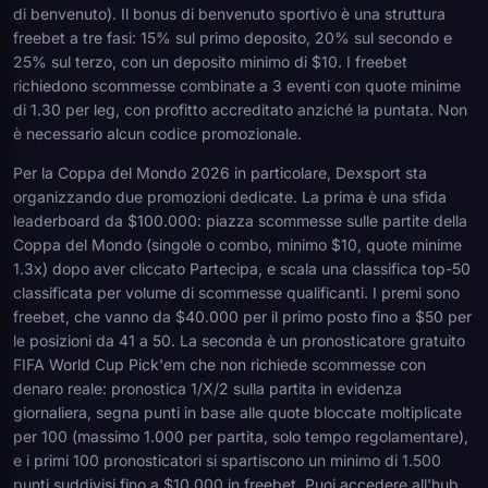
di benvenuto). Il bonus di benvenuto sportivo è una struttura
freebet a tre fasi: 15% sul primo deposito, 20% sul secondo e
25% sul terzo, con un deposito minimo di $10. I freebet
richiedono scommesse combinate a 3 eventi con quote minime
di 1.30 per leg, con profitto accreditato anziché la puntata. Non
è necessario alcun codice promozionale.
Per la Coppa del Mondo 2026 in particolare, Dexsport sta
organizzando due promozioni dedicate. La prima è una sfida
leaderboard da $100.000: piazza scommesse sulle partite della
Coppa del Mondo (singole o combo, minimo $10, quote minime
1.3x) dopo aver cliccato Partecipa, e scala una classifica top-50
classificata per volume di scommesse qualificanti. I premi sono
freebet, che vanno da $40.000 per il primo posto fino a $50 per
le posizioni da 41 a 50. La seconda è un pronosticatore gratuito
FIFA World Cup Pick'em che non richiede scommesse con
denaro reale: pronostica 1/X/2 sulla partita in evidenza
giornaliera, segna punti in base alle quote bloccate moltiplicate
per 100 (massimo 1.000 per partita, solo tempo regolamentare),
e i primi 100 pronosticatori si spartiscono un minimo di 1.500
punti suddivisi fino a $10.000 in freebet. Puoi accedere all'hub