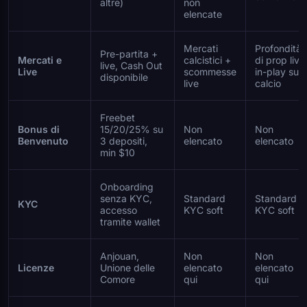
altre)
non
elencate
Mercati
Profondità
Pre-partita +
Mercati e
calcistici +
di prop live
live, Cash Out
Live
scommesse
in-play sul
disponibile
live
calcio
Freebet
Bonus di
15/20/25% su
Non
Non
Benvenuto
3 depositi,
elencato
elencato
min $10
Onboarding
senza KYC,
Standard
Standard
KYC
accesso
KYC soft
KYC soft
tramite wallet
Anjouan,
Non
Non
Licenze
Unione delle
elencato
elencato
Comore
qui
qui