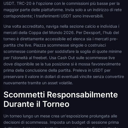
USDT. TRC-20 è l'opzione con le commissioni più basse per la
maggior parte delle piattaforme. Invia solo a un indirizzo di rete
corrispondente; i trasferimenti USDT sono irreversibili.
Una volta accreditato, naviga nella sezione calcio e individua i
mercati della Coppa del Mondo 2026. Per Dexsport, l'hub del
torneo è direttamente accessibile ed elenca sia i mercati pre-
partita che live. Piazza scommesse singole o costruisci
scommesse combinate per soddisfare la soglia di quote minime
per l'idoneità al freebet. Usa Cash Out sulle scommesse live
dove disponibile se la tua posizione si è mossa favorevolmente
prima della conclusione della partita. Preleva in USDT per
preservare il valore in dollari di eventuali vincite senza convertire
nuovamente tramite un asset volatile.
Scommetti Responsabilmente
Durante il Torneo
Un torneo lungo un mese crea un'esposizione prolungata alle
decisioni di scommessa. Imposta un budget di sessione prima