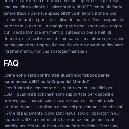
dell'inizio del torneo e trattalo come un importo fisso piuttosto
che una cifra variabile. Il valore stabile di USDT rende più facile
tenere traccia delle tue spese effettive in dollari, il che è uno
strumento pratico per la disciplina del bankroll. Non inseguire le
perdite tra le partite. La maggior parte degli sportsbook crypto
con licenza fornisce strumenti di autoesclusione e limiti di
deposito; usali se il volume dei mercati disponibili crea pressione
per scommettere troppo. Il gioco d'azzardo dovrebbe rimanere
intrattenimento, non una strategia finanziaria.
FAQ
Come sono stati confrontati questi sportsbook per le
scommesse USDT sulla Coppa del Mondo?
Il confronto si è concentrato su quattro criteri specifici per
USDT: quali reti blockchain sono supportate per depositi e
prelievi, quali mercati calcistici e live sono disponibili, quali
strutture bonus si applicano e come si presentano le condizioni
KYC e di pagamento. Sono stati inclusi solo gli operatori in cui il
supporto USDT è confermato. La reputazione generica del
marchio non è stata utilizzata come fattore di classificazione;