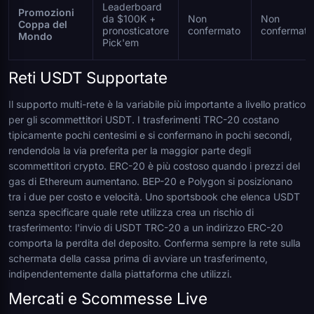
Leaderboard
Promozioni
da $100K +
Non
Non
Coppa del
pronosticatore
confermato
confermato
Mondo
Pick'em
Reti USDT Supportate
Il supporto multi-rete è la variabile più importante a livello pratico
per gli scommettitori USDT. I trasferimenti TRC-20 costano
tipicamente pochi centesimi e si confermano in pochi secondi,
rendendola la via preferita per la maggior parte degli
scommettitori crypto. ERC-20 è più costoso quando i prezzi del
gas di Ethereum aumentano. BEP-20 e Polygon si posizionano
tra i due per costo e velocità. Uno sportsbook che elenca USDT
senza specificare quale rete utilizza crea un rischio di
trasferimento: l'invio di USDT TRC-20 a un indirizzo ERC-20
comporta la perdita del deposito. Conferma sempre la rete sulla
schermata della cassa prima di avviare un trasferimento,
indipendentemente dalla piattaforma che utilizzi.
Mercati e Scommesse Live