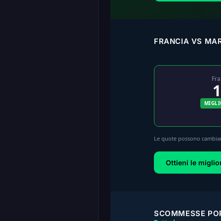
FRANCIA VS MA
Fra
1
MIGLI
Le quote possono cambiar
Ottieni le migli
SCOMMESSE POP