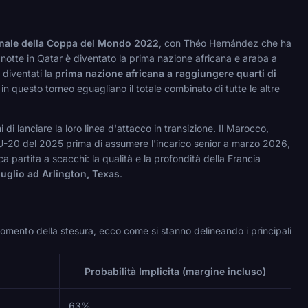
inale della Coppa del Mondo 2022
, con Théo Hernández che ha
notte in Qatar è diventato la prima nazione africana e araba a
 diventati la
prima nazione africana a raggiungere quarti di
ta in questo torneo eguagliano il totale combinato di tutte le altre
di lanciare la loro linea d'attacco in transizione. Il Marocco,
U-20 del 2025 prima di assumere l'incarico senior a marzo 2026,
 partita a scacchi: la qualità e la profondità della Francia
 luglio ad Arlington, Texas
.
 momento della stesura, ecco come si stanno delineando i principali
Probabilità Implicita (margine incluso)
63%