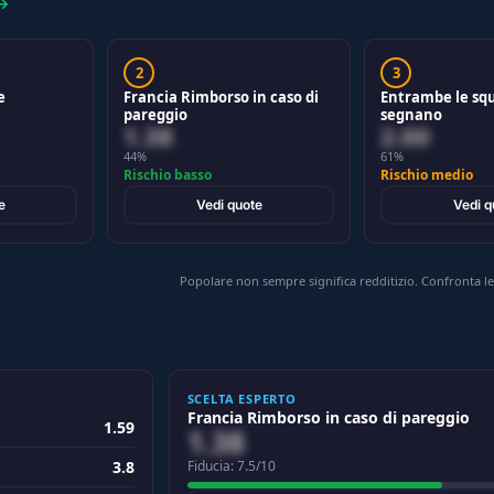
 →
2
3
e
Francia Rimborso in caso di
Entrambe le sq
pareggio
segnano
1.38
2.00
44%
61%
Rischio basso
Rischio medio
e
Vedi quote
Vedi q
Popolare non sempre significa redditizio. Confronta l
SCELTA ESPERTO
Francia Rimborso in caso di pareggio
1.59
1.38
3.8
Fiducia: 7.5/10