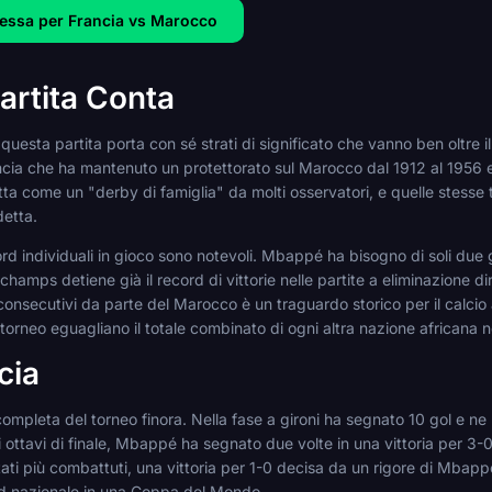
essa per Francia vs Marocco
artita Conta
e, questa partita porta con sé strati di significato che vanno ben oltr
rancia che ha mantenuto un protettorato sul Marocco dal 1912 al 1956
tta come un "derby di famiglia" da molti osservatori, e quelle stesse
detta.
ord individuali in gioco sono notevoli. Mbappé ha bisogno di soli due 
hamps detiene già il record di vittorie nelle partite a eliminazione d
consecutivi da parte del Marocco è un traguardo storico per il calcio af
 torneo eguagliano il totale combinato di ogni altra nazione africana ne
cia
completa del torneo finora. Nella fase a gironi ha segnato 10 gol e ne
ottavi di finale, Mbappé ha segnato due volte in una vittoria per 3-0
stati più combattuti, una vittoria per 1-0 decisa da un rigore di Mbap
ord nazionale in una Coppa del Mondo.