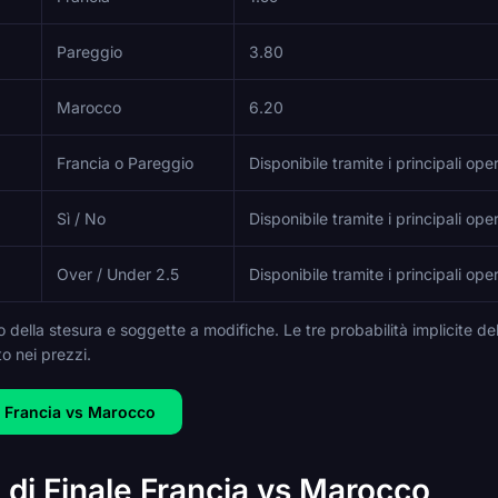
Pareggio
3.80
Marocco
6.20
Francia o Pareggio
Disponibile tramite i principali oper
Sì / No
Disponibile tramite i principali oper
Over / Under 2.5
Disponibile tramite i principali oper
della stesura e soggette a modifiche. Le tre probabilità implicite de
o nei prezzi.
 Francia vs Marocco
i di Finale Francia vs Marocco