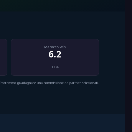
Marocco Win
6.2
+1%
Potremmo guadagnare una commissione da partner selezionati.