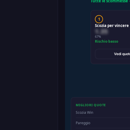
Tutte le scommesse
1
Scozia per vincere
1.35
67%
Rischio basso
Vedi quot
MIGLIORI QUOTE
Scozia Win
Pareggio