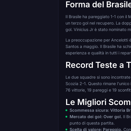
Forma del Brasil
Il Brasile ha pareggiato 1-1 con i
un terzo gol nel recupero. La dopp
gol. Vinicius Jr è stato nominato m
La preoccupazione per Ancelotti è 
Santos a maggio. Il Brasile ha schi
esperienza e qualità in tutti i re
Record Teste a 
Le due squadre si sono incontrate a
Scozia 2-1. Questo rimane l'unico 
76 vittorie, 19 pareggi e 19 sconfi
Le Migliori Scom
Scommessa sicura: Vittoria Bra
Mercato dei gol: Over gol.
Il B
punto di questa partita.
Scelta di valore: Pareggio.
Con 