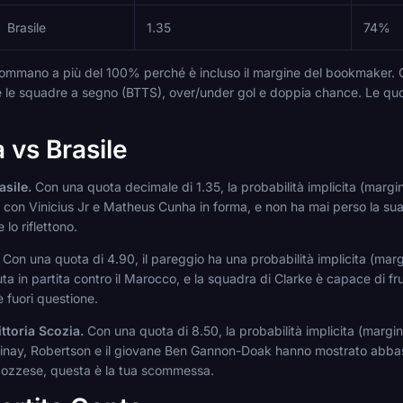
Brasile
1.35
74%
 sommano a più del 100% perché è incluso il margine del bookmaker. Olt
 le squadre a segno (BTTS), over/under gol e doppia chance. Le quo
 vs Brasile
sile.
Con una quota decimale di 1.35, la probabilità implicita (margine
 con Vinicius Jr e Matheus Cunha in forma, e non ha mai perso la sua p
 lo riflettono.
Con una quota di 4.90, il pareggio ha una probabilità implicita (marg
 in partita contro il Marocco, e la squadra di Clarke è capace di frus
è fuori questione.
toria Scozia.
Con una quota di 8.50, la probabilità implicita (margi
inay, Robertson e il giovane Ben Gannon-Doak hanno mostrato abbasta
scozzese, questa è la tua scommessa.