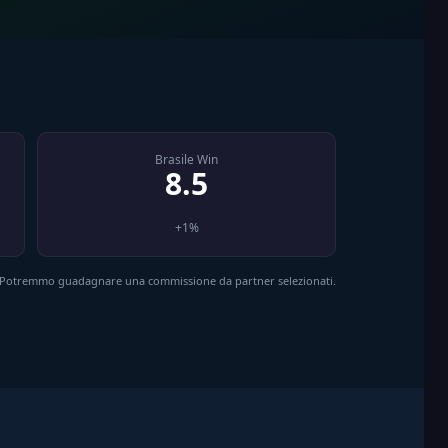
Brasile Win
8.5
+1%
Potremmo guadagnare una commissione da partner selezionati.