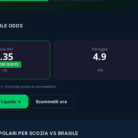
ILE ODDS
ozia Win
Pareggio
.35
4.9
ORI QUOTE
-2%
-1%
e. Controlla prima di scommettere.
ori quote →
Scommetti ora
OLARI PER SCOZIA VS BRASILE