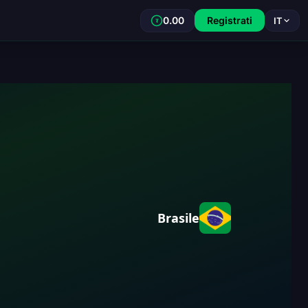
0.00
Registrati
IT
₮
Brasile