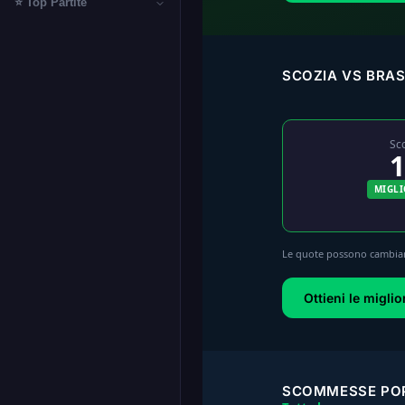
⭐ Top Partite
SCOZIA VS BRAS
Sc
1
MIGLI
Le quote possono cambiar
Ottieni le migli
SCOMMESSE POP