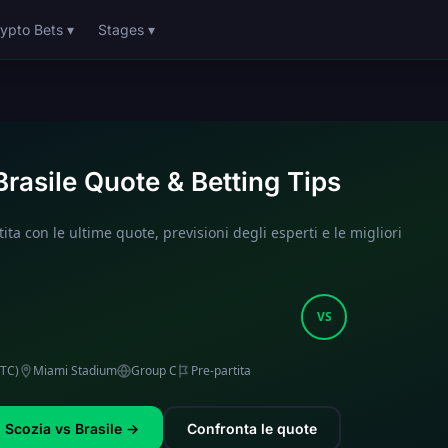
ypto Bets ▾
Stages ▾
Brasile Quote & Betting Tips
ita con le ultime quote, previsioni degli esperti e le migliori
VS
UTC)
Miami Stadium
Group C
Pre-partita
Scozia vs Brasile →
Confronta le quote