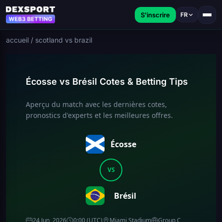
S'inscrire
FR
accueil
/
scotland vs brazil
Écosse vs Brésil Cotes & Betting Tips
Aperçu du match avec les dernières cotes,
pronostics d'experts et les meilleures offres.
Écosse
VS
Brésil
24 Jun, 2026
0:00 (UTC)
Miami Stadium
Group C