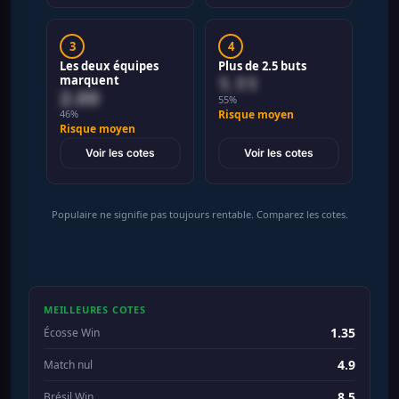
3
4
Les deux équipes
Plus de 2.5 buts
1.11
marquent
2.00
55%
46%
Risque moyen
Risque moyen
Voir les cotes
Voir les cotes
Populaire ne signifie pas toujours rentable. Comparez les cotes.
MEILLEURES COTES
1.35
Écosse Win
4.9
Match nul
8.5
Brésil Win