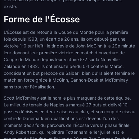
existe.
Forme de l'Écosse
L'Écosse est de retour à la Coupe du Monde pour la première
fois depuis 1998, un écart de 28 ans. Ils ont débuté par une
victoire 1-0 sur Haïti, le tir dévié de John McGinn à la 29e minute
leur donnant leur première victoire en match d'ouverture de
Coupe du Monde depuis leur victoire 5-2 sur la Nouvelle-
Zélande en 1982. Ils ont ensuite perdu 0-1 contre le Maroc,
concédant un but précoce de Saibari, bien qu'ils aient terminé le
match en force grâce à McGinn, Gannon-Doak et McTominay
sans trouver l'égalisation.
Scott McTominay est le nom le plus marquant de cette équipe.
Le milieu de terrain de Naples a marqué 27 buts et délivré 10
passes décisives en deux saisons au club, et son coup de ciseau
contre le Danemark en qualifications est devenu l'un des
moments décisifs du parcours de l'Écosse vers la phase finale.
Andy Robertson, qui rejoindra Tottenham le 1er juillet, est le
capitaine de l'équipe, et l'ailier de 20 ans Ben Gannon-Doak de