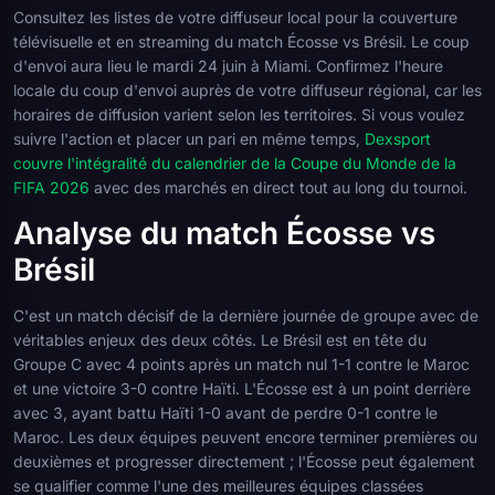
Consultez les listes de votre diffuseur local pour la couverture
télévisuelle et en streaming du match Écosse vs Brésil. Le coup
d'envoi aura lieu le mardi 24 juin à Miami. Confirmez l'heure
locale du coup d'envoi auprès de votre diffuseur régional, car les
horaires de diffusion varient selon les territoires. Si vous voulez
suivre l'action et placer un pari en même temps,
Dexsport
couvre l'intégralité du calendrier de la Coupe du Monde de la
FIFA 2026
avec des marchés en direct tout au long du tournoi.
Analyse du match Écosse vs
Brésil
C'est un match décisif de la dernière journée de groupe avec de
véritables enjeux des deux côtés. Le Brésil est en tête du
Groupe C avec 4 points après un match nul 1-1 contre le Maroc
et une victoire 3-0 contre Haïti. L'Écosse est à un point derrière
avec 3, ayant battu Haïti 1-0 avant de perdre 0-1 contre le
Maroc. Les deux équipes peuvent encore terminer premières ou
deuxièmes et progresser directement ; l'Écosse peut également
se qualifier comme l'une des meilleures équipes classées