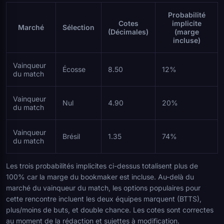
Probabilité
Cotes
implicite
Marché
Sélection
(Décimales)
(marge
incluse)
Vainqueur
Écosse
8.50
12%
du match
Vainqueur
Nul
4.90
20%
du match
Vainqueur
Brésil
1.35
74%
du match
Les trois probabilités implicites ci-dessus totalisent plus de
100% car la marge du bookmaker est incluse. Au-delà du
marché du vainqueur du match, les options populaires pour
cette rencontre incluent les deux équipes marquent (BTTS),
plus/moins de buts, et double chance. Les cotes sont correctes
au moment de la rédaction et sujettes à modification.