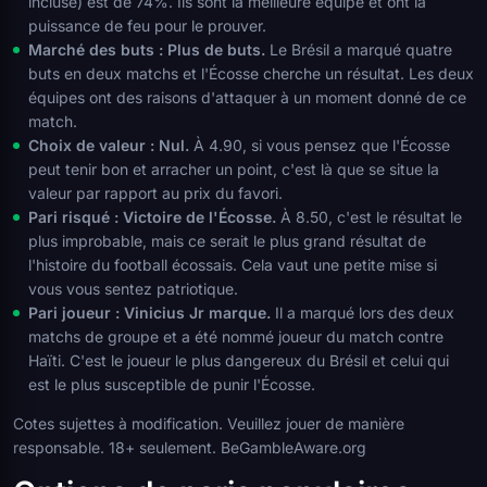
incluse) est de 74%. Ils sont la meilleure équipe et ont la
puissance de feu pour le prouver.
Marché des buts : Plus de buts.
Le Brésil a marqué quatre
buts en deux matchs et l'Écosse cherche un résultat. Les deux
équipes ont des raisons d'attaquer à un moment donné de ce
match.
Choix de valeur : Nul.
À 4.90, si vous pensez que l'Écosse
peut tenir bon et arracher un point, c'est là que se situe la
valeur par rapport au prix du favori.
Pari risqué : Victoire de l'Écosse.
À 8.50, c'est le résultat le
plus improbable, mais ce serait le plus grand résultat de
l'histoire du football écossais. Cela vaut une petite mise si
vous vous sentez patriotique.
Pari joueur : Vinicius Jr marque.
Il a marqué lors des deux
matchs de groupe et a été nommé joueur du match contre
Haïti. C'est le joueur le plus dangereux du Brésil et celui qui
est le plus susceptible de punir l'Écosse.
Cotes sujettes à modification. Veuillez jouer de manière
responsable. 18+ seulement. BeGambleAware.org