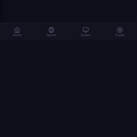
Home
Sports
Casino
Crypto
Le jeu implique des risques. Jouez de manière responsable. 18+
© 2026 Dexsport. Tous droits réservés.
NAVIGATION
accueil
Bitcoin
Ethereum
Paris Crypto
USDT
comment parier sur les cryptos
coupe du monde 2026