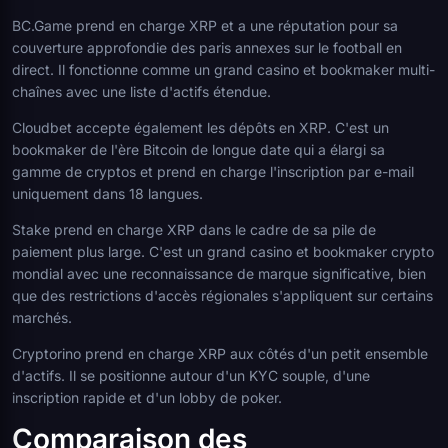
BC.Game prend en charge XRP et a une réputation pour sa
couverture approfondie des paris annexes sur le football en
direct. Il fonctionne comme un grand casino et bookmaker multi-
chaînes avec une liste d'actifs étendue.
Cloudbet accepte également les dépôts en XRP. C'est un
bookmaker de l'ère Bitcoin de longue date qui a élargi sa
gamme de cryptos et prend en charge l'inscription par e-mail
uniquement dans 18 langues.
Stake prend en charge XRP dans le cadre de sa pile de
paiement plus large. C'est un grand casino et bookmaker crypto
mondial avec une reconnaissance de marque significative, bien
que des restrictions d'accès régionales s'appliquent sur certains
marchés.
Cryptorino prend en charge XRP aux côtés d'un petit ensemble
d'actifs. Il se positionne autour d'un KYC souple, d'une
inscription rapide et d'un lobby de poker.
Comparaison des