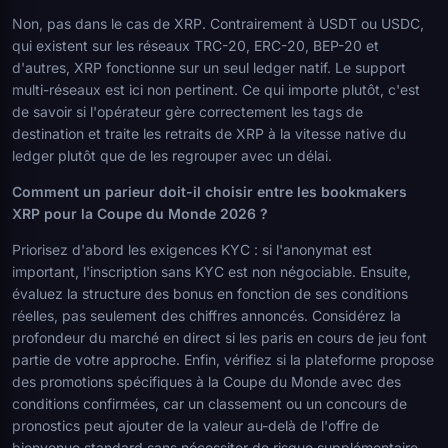
Non, pas dans le cas de XRP. Contrairement à USDT ou USDC,
qui existent sur les réseaux TRC-20, ERC-20, BEP-20 et
d'autres, XRP fonctionne sur un seul ledger natif. Le support
multi-réseaux est ici non pertinent. Ce qui importe plutôt, c'est
de savoir si l'opérateur gère correctement les tags de
destination et traite les retraits de XRP à la vitesse native du
ledger plutôt que de les regrouper avec un délai.
Comment un parieur doit-il choisir entre les bookmakers
XRP pour la Coupe du Monde 2026 ?
Priorisez d'abord les exigences KYC : si l'anonymat est
important, l'inscription sans KYC est non négociable. Ensuite,
évaluez la structure des bonus en fonction de ses conditions
réelles, pas seulement des chiffres annoncés. Considérez la
profondeur du marché en direct si les paris en cours de jeu font
partie de votre approche. Enfin, vérifiez si la plateforme propose
des promotions spécifiques à la Coupe du Monde avec des
conditions confirmées, car un classement ou un concours de
pronostics peut ajouter de la valeur au-delà de l'offre de
bienvenue standard sans nécessiter de risque supplémentaire.