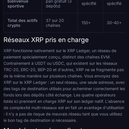
bienvenue
pari gratuit (3
spécifié
spécifié
sportive
dépôts)
Total des actifs
37 sur 20
150+
30-40+
crypto
chaînes
Réseaux XRP pris en charge
XRP fonctionne nativement sur le XRP Ledger, un réseau de
paiement spécialement conçu, distinct des chaînes EVM.
Contrairement à USDT ou USDC, qui existent sur les réseaux
TRC-20, ERC-20, BEP-20 et d'autres, XRP ne se fragmente pas
de la même manière sur plusieurs chaînes. Vous envoyez des
XRP sur le XRP Ledger : un seul réseau, une seule adresse, avec
des tags de destination utilisés pour acheminer correctement les
fonds lors des dépôts côté échange. Les quatre opérateurs
listés ici prennent en charge XRP sur son ledger natif. L'absence
de complexité multi-réseaux est en fait un avantage d'utilisation
: il n'y a pas de risque de mauvais réseau tant que vous utilisez
le bon tag de destination si nécessaire.