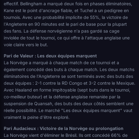
effectif. Bellingham a marqué deux fois en phases éliminatoires,
Kane est le point d'ancrage fiable, et Tuchel a un pedigree en
tournois. Avec une probabilité implicite de 55%, la victoire de
l'Angleterre en 90 minutes est le pari de base pour la plupart
des fans. La défense norvégienne n'a pas gardé sa cage
inviolée de tout le tournoi, ce qui offre à l'attaque anglaise une
voie claire vers le but.
Pari de Valeur : Les deux équipes marquent
La Norvège a marqué à chaque match de ce tournoi et a
également concédé des buts à chaque match. Les deux matchs
éliminatoires de l'Angleterre se sont terminés avec des buts des
deux équipes : 2-1 contre la RD Congo et 3-2 contre le Mexique.
Avec Haaland en forme impitoyable (sept buts dans le tournoi,
co-meilleur buteur) et la défense anglaise remaniée par la
suspension de Quansah, des buts des deux côtés semblent une
réelle possibilité. Le marché "Les deux équipes marquent" vaut
vraiment la peine d'être exploré.
Pari Audacieux : Victoire de la Norvège ou prolongation
La Norvège vient d'éliminer le Brésil. Ils ont concédé 66% de