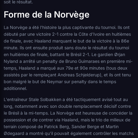
soit le résultat.
Forme de la Norvège
La Norvège a été l'histoire la plus captivante du tournoi. Ils ont
débuté par une victoire 2-1 contre la Côte d'Ivoire en huitièmes
de finale, avec Haaland marquant le but de la victoire à la 86e
minute. Ils ont ensuite produit sans doute le résultat du tournoi
en huitièmes de finale, battant le Brésil 2-1. Le gardien Ørjan
Nyland a arrêté un penalty de Bruno Guimaraes en première mi-
temps, Haaland a marqué aux 79e et 90e minutes (tous deux
assistés par le remplaçant Andreas Schjelderup), et ils ont tenu
bon malgré le but de Neymar sur penalty dans le temps
additionnel.
L'entraîneur Stale Solbakken a été tactiquement avisé tout au
long, notamment avec son double remplacement décisif contre
le Brésil à la mi-temps. La Norvège est heureuse de concéder la
possession et de contrer via Haaland, mais le trio de milieux de
terrain composé de Patrick Berg, Sander Berge et Martin
Ødegaard a montré qu'il pouvait également contrôler les matchs