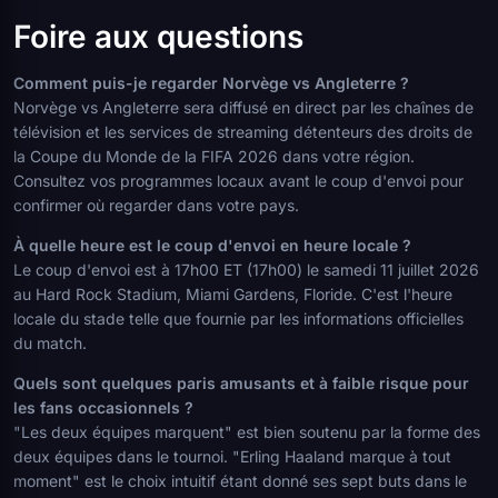
Foire aux questions
Comment puis-je regarder Norvège vs Angleterre ?
Norvège vs Angleterre sera diffusé en direct par les chaînes de
télévision et les services de streaming détenteurs des droits de
la Coupe du Monde de la FIFA 2026 dans votre région.
Consultez vos programmes locaux avant le coup d'envoi pour
confirmer où regarder dans votre pays.
À quelle heure est le coup d'envoi en heure locale ?
Le coup d'envoi est à 17h00 ET (17h00) le samedi 11 juillet 2026
au Hard Rock Stadium, Miami Gardens, Floride. C'est l'heure
locale du stade telle que fournie par les informations officielles
du match.
Quels sont quelques paris amusants et à faible risque pour
les fans occasionnels ?
"Les deux équipes marquent" est bien soutenu par la forme des
deux équipes dans le tournoi. "Erling Haaland marque à tout
moment" est le choix intuitif étant donné ses sept buts dans le