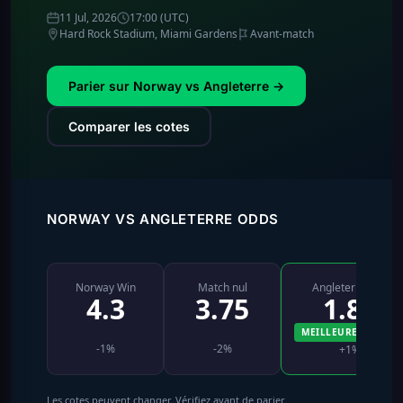
11 Jul, 2026
17:00 (UTC)
Hard Rock Stadium, Miami Gardens
Avant-match
Parier sur Norway vs Angleterre →
Comparer les cotes
NORWAY VS ANGLETERRE ODDS
Norway Win
Match nul
Angleterre Win
4.3
3.75
1.81
MEILLEURES COTES
-1%
-2%
+1%
Les cotes peuvent changer. Vérifiez avant de parier.