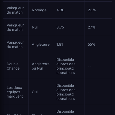
Vainqueur
Norvège
4.30
23%
du match
Vainqueur
Nul
3.75
27%
du match
Vainqueur
Angleterre
1.81
55%
du match
Disponible
Double
Angleterre
auprès des
--
Chance
ou Nul
principaux
opérateurs
Disponible
Les deux
auprès des
équipes
Oui
--
principaux
marquent
opérateurs
Disponible