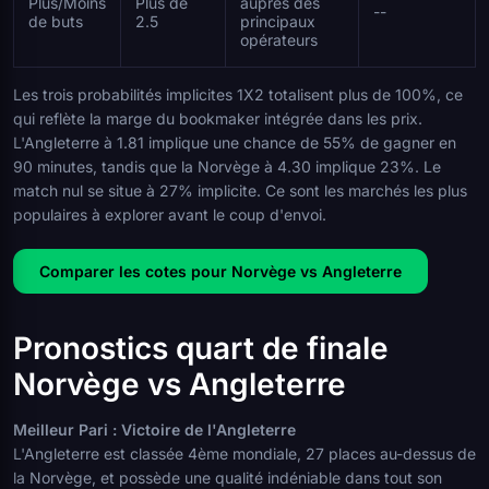
Plus/Moins
Plus de
auprès des
--
de buts
2.5
principaux
opérateurs
Les trois probabilités implicites 1X2 totalisent plus de 100%, ce
qui reflète la marge du bookmaker intégrée dans les prix.
L'Angleterre à 1.81 implique une chance de 55% de gagner en
90 minutes, tandis que la Norvège à 4.30 implique 23%. Le
match nul se situe à 27% implicite. Ce sont les marchés les plus
populaires à explorer avant le coup d'envoi.
Comparer les cotes pour Norvège vs Angleterre
Pronostics quart de finale
Norvège vs Angleterre
Meilleur Pari : Victoire de l'Angleterre
L'Angleterre est classée 4ème mondiale, 27 places au-dessus de
la Norvège, et possède une qualité indéniable dans tout son