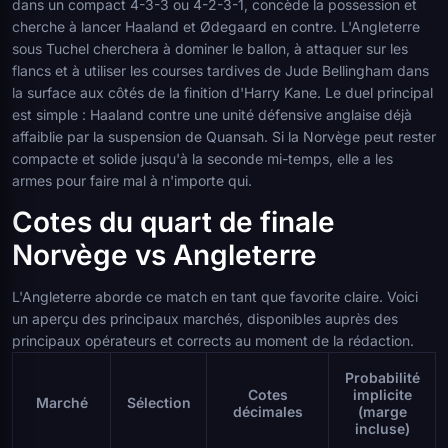
dans un compact 4-3-3 ou 4-2-3-1, concède la possession et
cherche à lancer Haaland et Ødegaard en contre. L'Angleterre
sous Tuchel cherchera à dominer le ballon, à attaquer sur les
flancs et à utiliser les courses tardives de Jude Bellingham dans
la surface aux côtés de la finition d'Harry Kane. Le duel principal
est simple : Haaland contre une unité défensive anglaise déjà
affaiblie par la suspension de Quansah. Si la Norvège peut rester
compacte et solide jusqu'à la seconde mi-temps, elle a les
armes pour faire mal à n'importe qui.
Cotes du quart de finale
Norvège vs Angleterre
L'Angleterre aborde ce match en tant que favorite claire. Voici
un aperçu des principaux marchés, disponibles auprès des
principaux opérateurs et corrects au moment de la rédaction.
Probabilité
Cotes
implicite
Marché
Sélection
décimales
(marge
incluse)