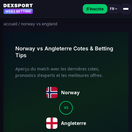
S'inscrire
FR
accueil
/
norway vs england
Norway vs Angleterre Cotes & Betting
Tips
Aperçu du match avec les dernières cotes,
pronostics d'experts et les meilleures offres.
Norway
VS
Angleterre