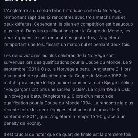
L'Angleterre a un solide bilan historique contre la Norvège,
remportant sept des 12 rencontres avec trois matchs nuls et
deux défaites. Cependant, le bilan en compétition est beaucoup
plus serré. Dans les qualifications pour la Coupe du Monde, les
deux équipes se sont rencontrées quatre fois, l'Angleterre
l'emportant une fois, faisant un match nul et perdant deux fois.
Les deux victoires les plus célèbres de la Norvège sont
survenues lors des qualifications pour la Coupe du Monde. Le 9
septembre 1981 à Oslo, la Norvège a battu l'Angleterre 2-1 lors
d'un match de qualification pour la Coupe du Monde 1982, le
match qui a inspiré le légendaire commentaire de Bjørge Lillelien
"vos garçons ont pris une sacrée raclée". Le 2 juin 1993 à Oslo,
la Norvège a battu l'Angleterre 2-0 lors d'un match de
qualification pour la Coupe du Monde 1994. La rencontre la plus
récente entre les deux équipes était un match amical le 3
septembre 2014, que l'Angleterre a remporté 1-0 grâce à un
penalty de Rooney.
Il est crucial de noter que ce quart de finale est la première fois