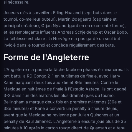
si nécessaire.
Joueurs clés à surveiller : Erling Haaland (sept buts dans le
tournoi, co-meilleur buteur), Martin Ødegaard (capitaine et
principal créateur), Ørjan Nyland (gardien en excellente forme),
et les remplaçants influents Andreas Schjelderup et Oscar Bobb.
La faiblesse est claire : la Norvège n'a pas gardé un seul but
inviolé dans le tournoi et concède régulièrement des buts.
Forme de l'Angleterre
L'Angleterre n'a pas eu la tâche facile en phases éliminatoires. Ils
ont battu la RD Congo 2-1 en huitièmes de finale, avec Harry
Kane marquant deux fois aux 75e et 86e minutes. Contre le
Mexique en huitièmes de finale à l'Estadio Azteca, ils ont gagné
3-2 dans l'un des matchs les plus dramatiques du tournoi.
Bellingham a marqué deux fois en première mi-temps (36e et
38e minutes) et Kane a converti un penalty à l'heure de jeu,
avant que le Mexique ne revienne par Julian Quinones et un
penalty de Raul Jimenez. L'Angleterre a ensuite joué plus de 35
minutes à 10 après le carton rouge direct de Quansah et a tenu