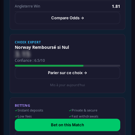
1.81
Angleterre Win
Compare Odds →
CHOIX EXPERT
Norway Remboursé si Nul
3.15
Confiance : 6.5/10
Parier sur ce choix →
Mis à jour aujourd'hui
BETTING
Instant deposits
Private & secure
Low fees
Fast withdrawals
Bet on this Match