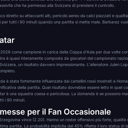
sività che ha permesso alla Svizzera di prendere il controllo.
gioco diretto su attaccanti alti, pericolo aereo da calci piazzati e qua
 per tutti i 90 minuti quando una partita si mette male. Barbarez vuole
atar
up 2026 come campione in carica della Coppa d'Asia per due volte c
uadra è quasi interamente composta da giocatori del campionato nazion
 Svizzera, un risultato davvero impressionante. L'allenatore Julen Lop
ompleto.
ada è stata fortemente influenzata dai cartellini rossi mostrati a H
ficativa della partita. Quel risultato dovrebbe essere letto in quel c
Qatar è una squadra coesa e pericolosa. La domanda è se possono mante
ti i 90 minuti.
messe per il Fan Occasionale
rzegovina vince (2.20). Hanno un roster offensivo più forte, qualità n
ltima partita. La probabilità implicita del 45% riflette il loro status di