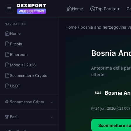
Home
Top Partite ▾
Cr
NAVIGATION
Home
/
bosnia and herzegovina v
Home
Bitcoin
Bosnia And
Ethereum
Mondiali 2026
Anteprima della part
offerte.
Scommettere Crypto
USDT
Bosnia An
BOS
🪙 Scommesse Cripto
24 Jun, 2026
21:00 
🏆 Fasi
Scommettere su