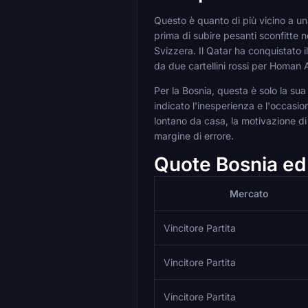
Questo è quanto di più vicino a una
prima di subire pesanti sconfitte n
Svizzera. Il Qatar ha conquistato
da due cartellini rossi per Homa
Per la Bosnia, questa è solo la s
indicato l'inesperienza e l'occasi
lontano da casa, la motivazione di
margine di errore.
Quote Bosnia ed
Mercato
Vincitore Partita
Vincitore Partita
Vincitore Partita