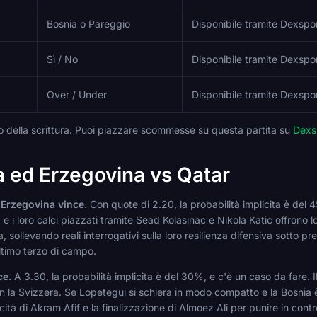
Bosnia o Pareggio
Disponibile tramite Dexspo
Sì / No
Disponibile tramite Dexspo
Over / Under
Disponibile tramite Dexspo
 della scrittura. Puoi piazzare scommesse su questa partita su
Dexs
a ed Erzegovina vs Qatar
Erzegovina vince.
Con quote di 2.20, la probabilità implicita è del
i loro calci piazzati tramite Sead Kolasinac e Nikola Katic offrono lor
a, sollevando reali interrogativi sulla loro resilienza difensiva sotto
ultimo terzo di campo.
ce.
A 3.30, la probabilità implicita è del 30%, e c'è un caso da fare.
n la Svizzera. Se Lopetegui si schiera in modo compatto e la Bosnia
cità di Akram Afif e la finalizzazione di Almoez Ali per punire in con