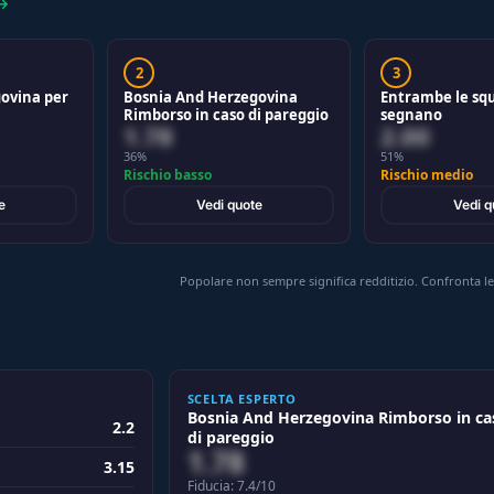
 →
2
3
ovina per
Bosnia And Herzegovina
Entrambe le sq
Rimborso in caso di pareggio
segnano
1.78
2.00
36%
51%
Rischio basso
Rischio medio
e
Vedi quote
Vedi q
Popolare non sempre significa redditizio. Confronta l
SCELTA ESPERTO
Bosnia And Herzegovina Rimborso in ca
2.2
di pareggio
1.78
3.15
Fiducia: 7.4/10