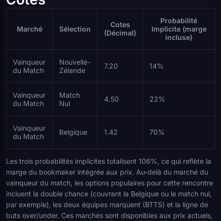
Probabilité
Cotes
Marché
Sélection
Implicite (marge
(Décimal)
incluse)
Vainqueur
Nouvelle-
7.20
14%
du Match
Zélande
Vainqueur
Match
4.50
22%
du Match
Nul
Vainqueur
Belgique
1.42
70%
du Match
Les trois probabilités implicites totalisent 106%, ce qui reflète la
marge du bookmaker intégrée aux prix. Au-delà du marché du
vainqueur du match, les options populaires pour cette rencontre
incluent la double chance (couvrant la Belgique ou le match nul,
par exemple), les deux équipes marquent (BTTS) et la ligne de
buts over/under. Ces marchés sont disponibles aux prix actuels,