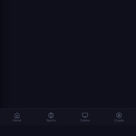
Home
Sports
Casino
Crypto