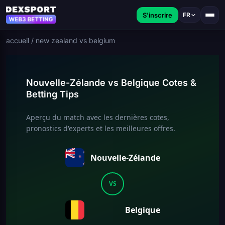
S'inscrire
FR
accueil
/
new zealand vs belgium
Nouvelle-Zélande vs Belgique Cotes &
Betting Tips
Aperçu du match avec les dernières cotes,
pronostics d'experts et les meilleures offres.
Nouvelle-Zélande
VS
Belgique