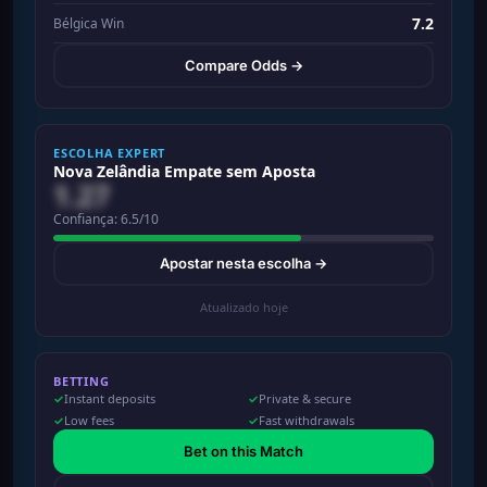
7.2
Bélgica Win
Compare Odds →
ESCOLHA EXPERT
Nova Zelândia Empate sem Aposta
1.27
Confiança: 6.5/10
Apostar nesta escolha →
Atualizado hoje
BETTING
Instant deposits
Private & secure
Low fees
Fast withdrawals
Bet on this Match