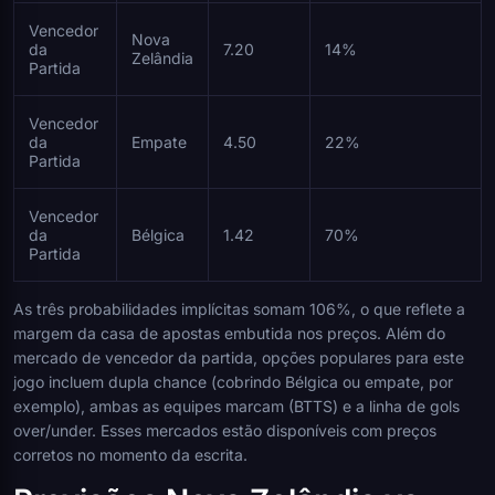
Vencedor
Nova
da
7.20
14%
Zelândia
Partida
Vencedor
da
Empate
4.50
22%
Partida
Vencedor
da
Bélgica
1.42
70%
Partida
As três probabilidades implícitas somam 106%, o que reflete a
margem da casa de apostas embutida nos preços. Além do
mercado de vencedor da partida, opções populares para este
jogo incluem dupla chance (cobrindo Bélgica ou empate, por
exemplo), ambas as equipes marcam (BTTS) e a linha de gols
over/under. Esses mercados estão disponíveis com preços
corretos no momento da escrita.