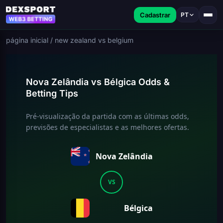
Cadastrar
PT
página inicial
/
new zealand vs belgium
Nova Zelândia vs Bélgica Odds &
Betting Tips
Pré-visualização da partida com as últimas odds,
previsões de especialistas e as melhores ofertas.
Nova Zelândia
VS
Bélgica