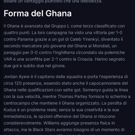
essere un vantaggio piuttosto che una debolezza.
Forma del Ghana
Il Ghana è avanzato dal Gruppo L come terzo classificato con
quattro punti. La loro campagna ha visto una vittoria per 1-0
contro Panama grazie a un gol di Caleb Yirenkyi, diventato il
secondo marcatore più giovane del Ghana ai Mondiali, un
pareggio per 0-0 contro l'Inghilterra circondato da polemiche
VAR e una sconfitta per 2-1 contro la Croazia. Hanno segnato
due gol e subito due nel girone.
Jordan Ayew è il capitano della squadra e porta l'esperienza di
circa 120 presenze, essendo stato anche il capocannoniere del
Ghana nelle qualificazioni con sette gol. Semenyo guida la linea
con la sua velocità, mentre Thomas Partey fornisce lo schermo a
centrocampo che mantiene il Ghana organizzato. La perdita di
Kudus è un problema reale; senza la sua creatività e la sua
immediatezza, le opzioni offensive del Ghana si riducono
considerevolmente. Williams aggiunge presenza fisica in
attacco, ma le Black Stars avranno bisogno di un momento di