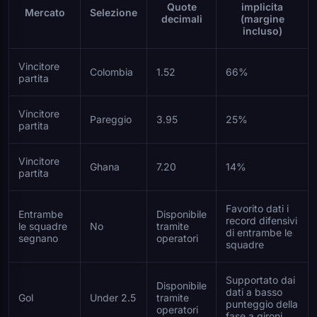
Quote
implicita
Mercato
Selezione
decimali
(margine
incluso)
Vincitore
Colombia
1.52
66%
partita
Vincitore
Pareggio
3.95
25%
partita
Vincitore
Ghana
7.20
14%
partita
Favorito dati i
Entrambe
Disponibile
record difensivi
le squadre
No
tramite
di entrambe le
segnano
operatori
squadre
Supportato dai
Disponibile
dati a basso
Gol
Under 2.5
tramite
punteggio della
operatori
fase a gironi