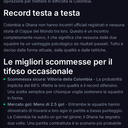
ispirazione per mettere in difficoltà la Colombia.
Record testa a testa
Colombia e Ghana non hanno incontri ufficiali registrati e nessuna
storia di Coppa del Mondo tra loro. Questo è un incontro
completamente nuovo, il che significa che nessuna delle due
squadre ha un vantaggio psicologico da risultati passati. Tutto è
deciso dalla forma attuale, dalla qualità e dalle tattiche.
Le migliori scommesse per il
tifoso occasionale
Scommessa sicura: Vittoria della Colombia
- La probabilità
implicita del 66% riflette la loro qualità e il record difensivo.
Una scelta semplice per chiunque voglia sostenere la squadra
in forma.
Mercato gol: Meno di 2.5 gol
- Entrambe le squadre hanno
dimostrato di trovarsi a loro agio in partite a basso punteggio.
La Colombia ha subito un gol nel girone; il Ghana ha segnato
due volte. Una partita combattuta è lo scenario più probabile