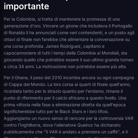
importante
Per la Colombia, si tratta di mantenere la promessa di una
generazione d'oro. Vincere un girone che includeva il Portogallo
di Ronaldo li ha annunciati come veri contendenti, e un posto agli
ottavi di finale non farebbe che alimentare la conversazione su
una corsa profonda. James Rodriguez, capitano e
capocannoniere di tutti i tempi della Colombia ai Mondiali, sta
giocando quello che potrebbe essere il suo ultimo grande torneo
a circa 34 anni. La motivazione non potrebbe essere più alta.
Per il Ghana, il peso del 2010 incombe ancora su ogni campagna
di Coppa del Mondo. La loro corsa ai quarti di finale quell'anno,
ricordata tanto per lo strazio quanto per l'eroismo, rimane il
punto di riferimento per il calcio africano a questo livello. Una
prima vittoria nella fase a eliminazione diretta da quell'epoca
significherebbe tutto per le Black Stars e i loro tifosi.
Aggiungiamo un nuovo senso di rancore per la controversia VAR
contro l'Inghilterra, dove l'allenatore Queiroz ha dichiarato
pubblicamente che "il VAR è andato a prendere un caffè", e il