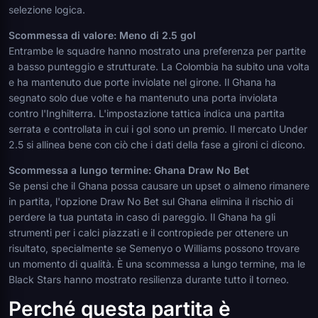
selezione logica.
Scommessa di valore: Meno di 2.5 gol
Entrambe le squadre hanno mostrato una preferenza per partite
a basso punteggio e strutturate. La Colombia ha subito una volta
e ha mantenuto due porte inviolate nel girone. Il Ghana ha
segnato solo due volte e ha mantenuto una porta inviolata
contro l'Inghilterra. L'impostazione tattica indica una partita
serrata e controllata in cui i gol sono un premio. Il mercato Under
2.5 si allinea bene con ciò che i dati della fase a gironi ci dicono.
Scommessa a lungo termine: Ghana Draw No Bet
Se pensi che il Ghana possa causare un upset o almeno rimanere
in partita, l'opzione Draw No Bet sul Ghana elimina il rischio di
perdere la tua puntata in caso di pareggio. Il Ghana ha gli
strumenti per i calci piazzati e il contropiede per ottenere un
risultato, specialmente se Semenyo o Williams possono trovare
un momento di qualità. È una scommessa a lungo termine, ma le
Black Stars hanno mostrato resilienza durante tutto il torneo.
Perché questa partita è