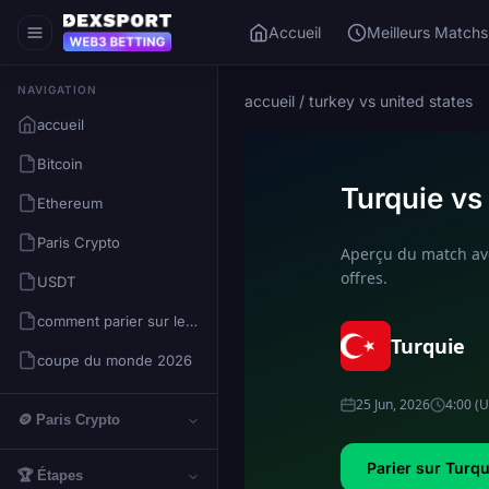
Accueil
Meilleurs Matchs
NAVIGATION
accueil
/
turkey vs united states
accueil
Bitcoin
Turquie vs
Ethereum
Paris Crypto
Aperçu du match avec
offres.
USDT
comment parier sur les cryptos
Turquie
coupe du monde 2026
25 Jun, 2026
4:00 (
🪙 Paris Crypto
Parier sur Turqu
🏆 Étapes