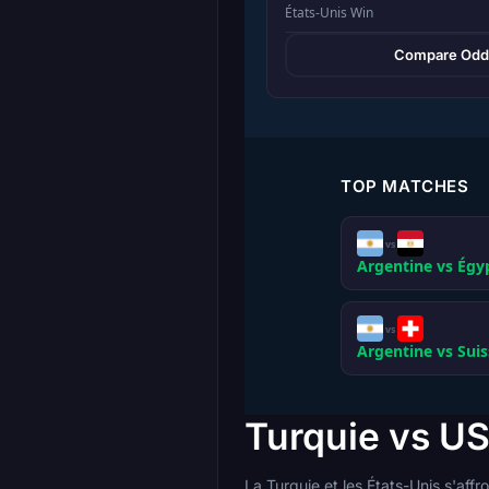
États-Unis Win
Compare Odd
TOP MATCHES
vs
Argentine vs Égy
vs
Argentine vs Suis
Turquie vs US
La Turquie et les États-Unis s'aff