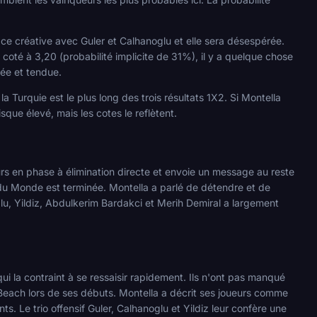
e créative avec Guler et Calhanoglu et elle sera désespérée.
 coté à 3,20 (probabilité implicite de 31%), il y a quelque chose
rée et tendue.
a Turquie est le plus long des trois résultats 1X2. Si Montella
sque élevé, mais les cotes le reflètent.
rs en phase à élimination directe et envoie un message au reste
pe du Monde est terminée. Montella a parlé de détendre et de
glu, Yildiz, Abdulkerim Bardakci et Merih Demiral a largement
i la contraint à se ressaisir rapidement. Ils n'ont pas manqué
k Beach lors de ses débuts. Montella a décrit ses joueurs comme
s. Le trio offensif Guler, Calhanoglu et Yildiz leur confère une