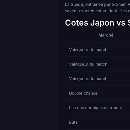
La Suède, entraînée par Graham Po
savent exactement ce dont elles o
Cotes Japon vs
Marché
Vainqueur du match
Vainqueur du match
Vainqueur du match
Double chance
Les deux équipes marquent
Buts