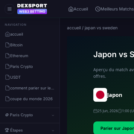
Accueil
Meilleurs Matchs
NAVIGATION
accueil
/
japan vs sweden
accueil
Bitcoin
Japon vs S
Ethereum
Paris Crypto
Aperçu du match avec
offres.
USDT
comment parier sur les cryptos
Japon
coupe du monde 2026
25 Jun, 2026
1:00 (
🪙 Paris Crypto
Parier sur Jap
🏆 Étapes