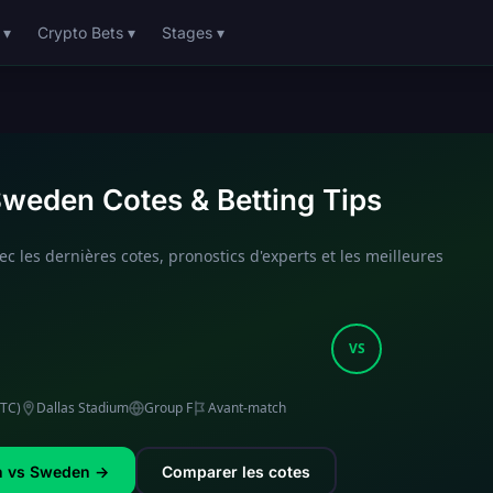
 ▾
Crypto Bets ▾
Stages ▾
weden Cotes & Betting Tips
 les dernières cotes, pronostics d'experts et les meilleures
VS
UTC)
Dallas Stadium
Group F
Avant-match
on vs Sweden →
Comparer les cotes