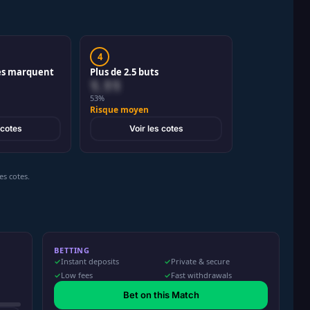
4
es marquent
Plus de 2.5 buts
1.11
53%
Risque moyen
 cotes
Voir les cotes
es cotes.
BETTING
Instant deposits
Private & secure
Low fees
Fast withdrawals
Bet on this Match