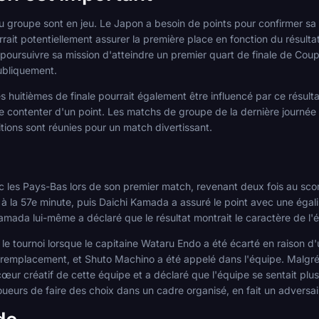
du groupe sont en jeu. Le Japon a besoin de points pour confirmer sa
rrait potentiellement assurer la première place en fonction du résult
 poursuivre sa mission d'atteindre un premier quart de finale de Coupe
ubliquement.
 huitièmes de finale pourrait également être influencé par ce résultat
 se contenter d'un point. Les matchs de groupe de la dernière journé
tions sont réunies pour un match divertissant.
c les Pays-Bas lors de son premier match, revenant deux fois au sco
 la 57e minute, puis Daichi Kamada a assuré le point avec une égalis
amada lui-même a déclaré que le résultat montrait le caractère de l'éq
e tournoi lorsque le capitaine Wataru Endo a été écarté en raison d'un
 remplacement, et Shuto Machino a été appelé dans l'équipe. Malgré
le cœur créatif de cette équipe et a déclaré que l'équipe se sentait p
oueurs de faire des choix dans un cadre organisé, en fait un adversaire