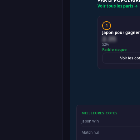
PARIS POPULAI
Voir tous les paris →
1
Japon pour gagner
2.35
52%
Faible risque
Voir les co
MEILLEURES COTES
Japon Win
Match nul