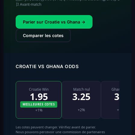
Avant-match
Parier sur Croatie vs Ghana →
Comparer les cotes
CROATIE VS GHANA ODDS
Croatie Win
Match nul
Ghana Win
1.95
3.25
3.9
MEILLEURES COTES
+2%
+1%
+1%
Les cotes peuvent changer. Vérifiez avant de parier.
Nous pouvons percevoir une commission de partenaires