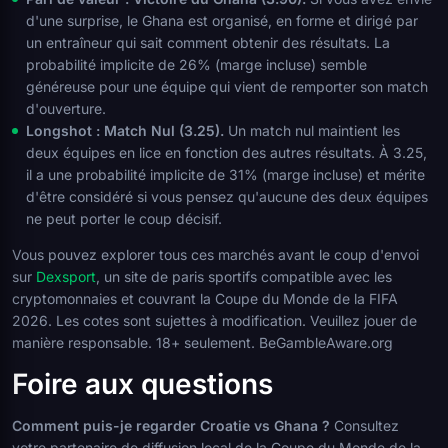
d'une surprise, le Ghana est organisé, en forme et dirigé par
un entraîneur qui sait comment obtenir des résultats. La
probabilité implicite de 26% (marge incluse) semble
généreuse pour une équipe qui vient de remporter son match
d'ouverture.
Longshot : Match Nul (3.25).
Un match nul maintient les
deux équipes en lice en fonction des autres résultats. À 3.25,
il a une probabilité implicite de 31% (marge incluse) et mérite
d'être considéré si vous pensez qu'aucune des deux équipes
ne peut porter le coup décisif.
Vous pouvez explorer tous ces marchés avant le coup d'envoi
sur
Dexsport
, un site de paris sportifs compatible avec les
cryptomonnaies et couvrant la Coupe du Monde de la FIFA
2026. Les cotes sont sujettes à modification. Veuillez jouer de
manière responsable. 18+ seulement. BeGambleAware.org
Foire aux questions
Comment puis-je regarder Croatie vs Ghana ?
Consultez
votre partenaire de diffusion local de la Coupe du Monde de la