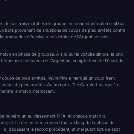
ors de ses trois matches de groupe, ne concédant qu'un seul but
ux buts provenant de situations de coups de pied arrêtés contre
la production offensive, une victoire de l'Argentine sans
ch en phase de groupes. À 1,16 sur la victoire simple, le prix
t fermement en faveur de l'Argentine, compte tenu de l'écart de
ur coups de pied arrêtés. Kevin Pina a marqué un coup franc
ur coups de pied arrêtés. Au bon prix, "Le Cap Vert marque" est
 rendre le match intéressant.
quipe numéro un au classement FIFA, et chaque match la
e, et il a été en forme record tout au long de la phase de
 19, dépassant le record précédent, et marquant lors de sept