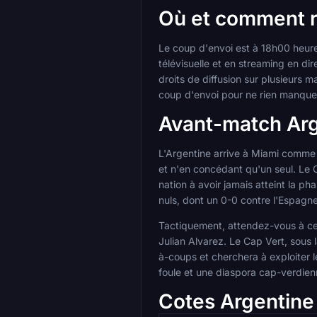
Où et comment 
Le coup d'envoi est à 18h00 heure 
télévisuelle et en streaming en d
droits de diffusion sur plusieurs m
coup d'envoi pour ne rien manque
Avant-match Arg
L'Argentine arrive à Miami comme 
et n'en concédant qu'un seul. Le C
nation à avoir jamais atteint la p
nuls, dont un 0-0 contre l'Espagne
Tactiquement, attendez-vous à ce 
Julian Alvarez. Le Cap Vert, sous 
à-coups et cherchera à exploiter 
foule et une diaspora cap-verdien
Cotes Argentine