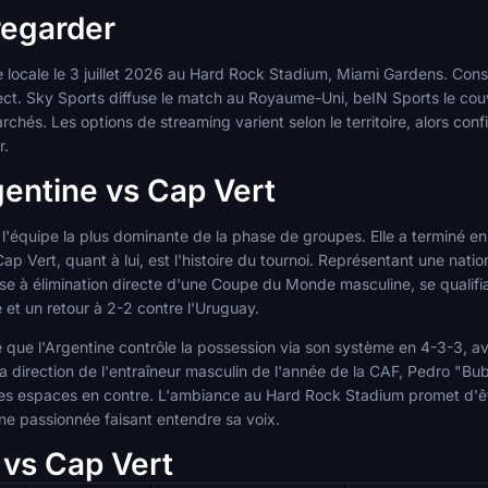
regarder
locale le 3 juillet 2026 au Hard Rock Stadium, Miami Gardens. Consult
irect. Sky Sports diffuse le match au Royaume-Uni, beIN Sports le co
archés. Les options de streaming varient selon le territoire, alors conf
r.
entine vs Cap Vert
l'équipe la plus dominante de la phase de groupes. Elle a terminé en
ap Vert, quant à lui, est l'histoire du tournoi. Représentant une nati
hase à élimination directe d'une Coupe du Monde masculine, se qualif
 et un retour à 2-2 contre l'Uruguay.
que l'Argentine contrôle la possession via son système en 4-3-3, ave
la direction de l'entraîneur masculin de l'année de la CAF, Pedro "Bub
les espaces en contre. L'ambiance au Hard Rock Stadium promet d'êt
ne passionnée faisant entendre sa voix.
 vs Cap Vert