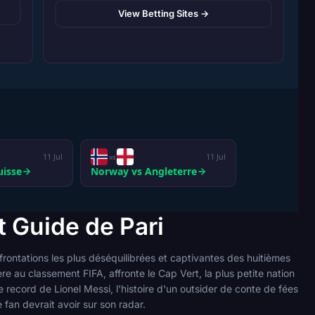
View Betting Sites →
11 Jul
11 Jul
vs
uisse
Norway vs Angleterre
t Guide de Pari
rontations les plus déséquilibrées et captivantes des huitièmes
 au classement FIFA, affronte le Cap Vert, la plus petite nation
record de Lionel Messi, l'histoire d'un outsider de conte de fées
an devrait avoir sur son radar.