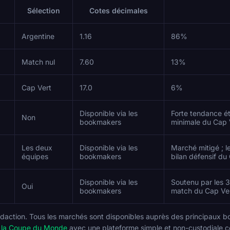
Sélection
Cotes décimales
Argentine
1.16
86%
Match nul
7.60
13%
Cap Vert
17.0
6%
Disponible via les
Forte tendance ét
Non
bookmakers
minimale du Cap 
Les deux
Disponible via les
Marché mitigé ; l
équipes
bookmakers
bilan défensif du
Disponible via les
Soutenu par les 3
Oui
bookmakers
match du Cap Ve
daction. Tous les marchés sont disponibles auprès des principaux 
 la Coupe du Monde
avec une plateforme simple et non-custodiale co