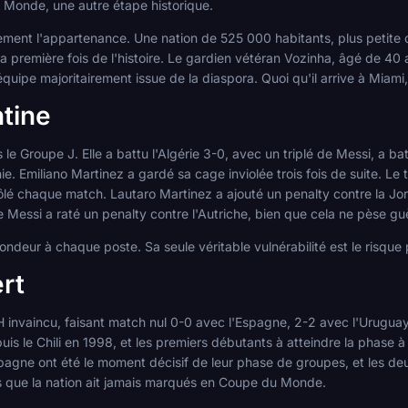
Monde, une autre étape historique.
lement l'appartenance. Une nation de 525 000 habitants, plus petite 
remière fois de l'histoire. Le gardien vétéran Vozinha, âgé de 40 an
pe majoritairement issue de la diaspora. Quoi qu'il arrive à Miami, le
tine
le Groupe J. Elle a battu l'Algérie 3-0, avec un triplé de Messi, a ba
nie. Emiliano Martinez a gardé sa cage inviolée trois fois de suite. L
rôlé chaque match. Lautaro Martinez a ajouté un penalty contre la Jo
 Messi a raté un penalty contre l'Autriche, bien que cela ne pèse gu
fondeur à chaque poste. Sa seule véritable vulnérabilité est le risque
rt
H invaincu, faisant match nul 0-0 avec l'Espagne, 2-2 avec l'Uruguay
puis le Chili en 1998, et les premiers débutants à atteindre la phase 
spagne ont été le moment décisif de leur phase de groupes, et les de
uts que la nation ait jamais marqués en Coupe du Monde.