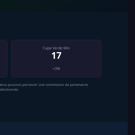
Cape Verde Win
17
+3%
Nous pouvons percevoir une commission de partenaires
sélectionnés.