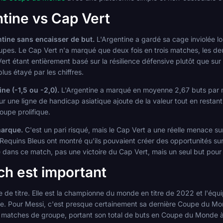
tine vs Cap Vert
entine sans encaisser de but.
L'Argentine a gardé sa cage inviolée l
upes. Le Cap Vert n'a marqué que deux fois en trois matches, les de
ert étant entièrement basé sur la résilience défensive plutôt que sur 
plus étayé par les chiffres.
ne (-1,5 ou -2,0).
L'Argentine a marqué en moyenne 2,67 buts par mat
r une ligne de handicap asiatique ajoute de la valeur tout en restan
oupe prolifique.
marque.
C'est un pari risqué, mais le Cap Vert a une réelle menace s
s Requins Bleus ont montré qu'ils pouvaient créer des opportunités s
ste dans ce match, pas une victoire du Cap Vert, mais un seul but pour
ch est important
se de titre. Elle est la championne du monde en titre de 2022 et l'é
e. Pour Messi, c'est presque certainement sa dernière Coupe du Mond
is matches de groupe, portant son total de buts en Coupe du Monde à