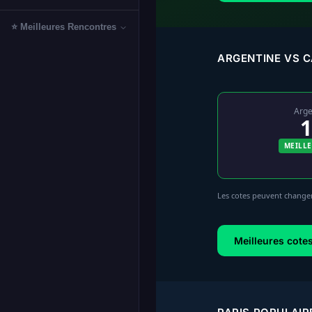
⭐ Meilleures Rencontres
ARGENTINE VS 
Arge
1
MEILLE
Les cotes peuvent changer.
Meilleures cote