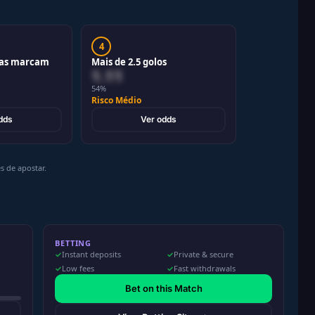
4
pas marcam
Mais de 2.5 golos
1.11
54%
Risco Médio
dds
Ver odds
s de apostar.
BETTING
Instant deposits
Private & secure
Low fees
Fast withdrawals
Bet on this Match