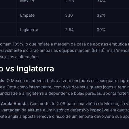
México
2.98
34%
Empate
3.10
32%
Inglaterra
2.54
39%
s somam 105%, o que reflete a margem da casa de apostas embutida
ovavelmente incluirão ambas as equipes marcam (BTTS), mais/menos 
ujeitas a alterações.
 vs Inglaterra
ls.
O México manteve a baliza a zero em todos os seus quatro jogos
 pela Opta como intermitente, com dois dos seus quatro jogos a termi
ndidade e a Inglaterra a depender de bolas paradas, aponta forte
 Anula Aposta.
Com odds de 2.98 para uma vitória do México, há va
 vantagem da altitude e um histórico defensivo impecável em quatro
pate anula a aposta remove o risco de um empate devolver a sua apo