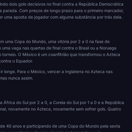
indo dois gols decisivos no final contra a República Democrática
ola parada. Com preços de longo prazo para o primeiro marcador,
ser uma aposta de jogador com alguma substância por trás dela.
 em uma Copa do Mundo, uma vitória por 2 a 0 na fase de
 uma vaga nas quartas de final contra o Brasil ou a Noruega
do torneio. O México é um coanfitrião que transformou o Azteca
contra o Equador.
ir longe. Para o México, vencer a Inglaterra no Azteca nas
, mas nunca assim.
rica do Sul por 2 a 0, a Coreia do Sul por 1 a 0 e a República
final, novamente no Azteca, novamente sem sofrer gols. Quatro
oa, de 40 anos e participando de uma Copa do Mundo pela sexta