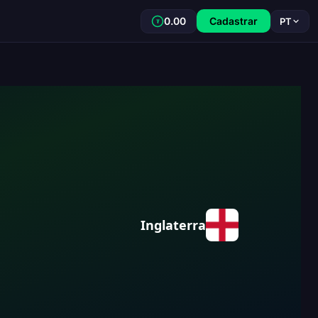
0.00
Cadastrar
PT
₮
Inglaterra