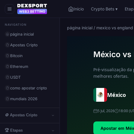
Início
Crypto Bets ▾
Etap
NAVIGATION
página inicial
/
mexico vs england
página inicial
Apostas Cripto
México vs 
Bitcoin
Ethereum
Pré-visualização da 
melhores ofertas.
USDT
como apostar cripto
México
mundiais 2026
5 Jul, 2026
18:00 (U
🪙 Apostas Cripto
Apostar em Méxi
🏆 Etapas