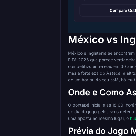
Compare Odd
México vs Ing
México e Inglaterra se encontram 
FIFA 2026 que parece verdadeira
competitivo entre elas em 60 anos
mas a fortaleza do Azteca, a alti
de um bar ou do seu sofá, há muit
Onde e Como Ass
O pontapé inicial é às 18:00, hor
do dia do jogo pelos seus detento
uma aposta no mesmo lugar, o
hu
Prévia do Jogo M