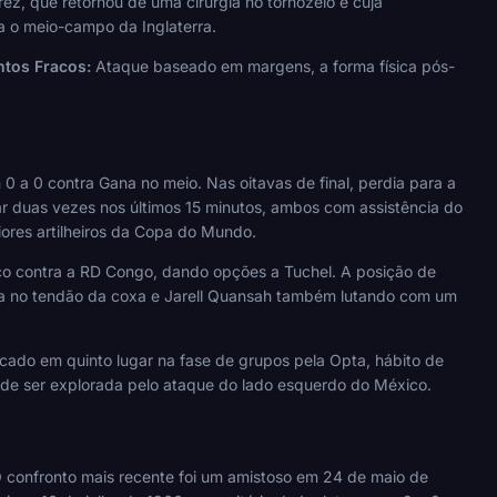
ez, que retornou de uma cirurgia no tornozelo e cuja
a o meio-campo da Inglaterra.
ntos Fracos:
Ataque baseado em margens, a forma física pós-
 a 0 contra Gana no meio. Nas oitavas de final, perdia para a
 duas vezes nos últimos 15 minutos, ambos com assistência do
iores artilheiros da Copa do Mundo.
nco contra a RD Congo, dando opções a Tuchel. A posição de
ma no tendão da coxa e Jarell Quansah também lutando com um
icado em quinto lugar na fase de grupos pela Opta, hábito de
 pode ser explorada pelo ataque do lado esquerdo do México.
. O confronto mais recente foi um amistoso em 24 de maio de