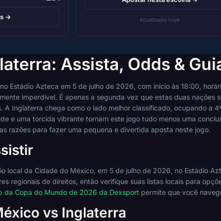
s →
Atualizado hoje
laterra: Assista, Odds & Gu
no Estádio Azteca em 5 de julho de 2026, com início às 18:00, horá
mente imperdível. É apenas a segunda vez que estas duas nações s
. A Inglaterra chega como o lado melhor classificado, ocupando a 4
tude e uma torcida vibrante tornam este jogo tudo menos uma conclu
as razões para fazer uma pequena e divertida aposta neste jogo.
istir
ário local da Cidade do México, em 5 de julho de 2026, no Estádio A
res regionais de direitos, então verifique suas listas locais para o
b da Copa do Mundo de 2026 da Dexsport
permite que você navegu
éxico vs Inglaterra