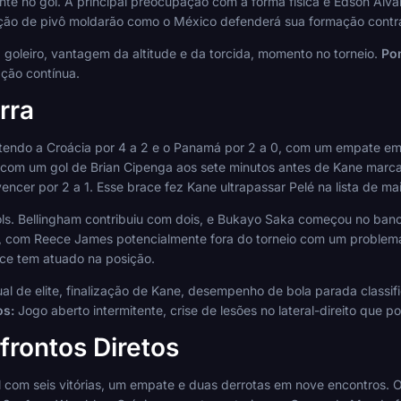
te no gol. A principal preocupação com a forma física é Edson Álvar
unção de pivô moldarão como o México defenderá sua formação contr
 goleiro, vantagem da altitude e da torcida, momento no torneio.
Po
ação contínua.
rra
tendo a Croácia por 4 a 2 e o Panamá por 2 a 0, com um empate em 0
om um gol de Brian Cipenga aos sete minutos antes de Kane marcar
encer por 2 a 1. Esse brace fez Kane ultrapassar Pelé na lista de ma
gols. Bellingham contribuiu com dois, e Bukayo Saka começou no ba
ão, com Reece James potencialmente fora do torneio com um proble
ce tem atuado na posição.
al de elite, finalização de Kane, desempenho de bola parada classif
os:
Jogo aberto intermitente, crise de lesões no lateral-direito que
frontos Diretos
eral com seis vitórias, um empate e duas derrotas em nove encontros