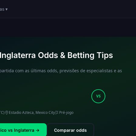
as ▾
Inglaterra Odds & Betting Tips
partida com as últimas odds, previsões de especialistas e as
VS
TC)
Estadio Azteca, Mexico City
Pré-jogo
co vs Inglaterra →
Comparar odds