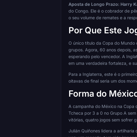
Aposta de Longo Prazo: Harry K
do Congo. Ele é o cobrador de pên
o seu volume de remates e a respo
Por Que Este Jo
O único título da Copa do Mundo 
grupos. Agora, 60 anos depois, a
esperando pelo vencedor. A Inglat
em uma verdadeira fortaleza, e su
Para a Inglaterra, este é o prime
oitavas de final seria um dos mome
Forma do Méxic
A campanha do México na Copa do 
Tcheca por 3 a 0 no Grupo A sem 
vitórias, quatro jogos sem sofrer g
Julián Quiñones lidera a artilhar