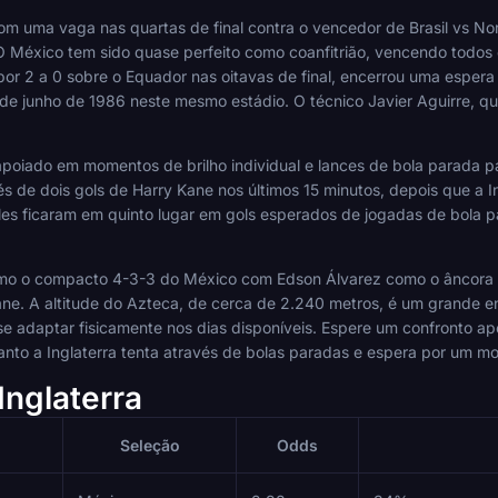
com uma vaga nas quartas de final contra o vencedor de Brasil vs No
 O México tem sido quase perfeito como coanfitrião, vencendo todos
a por 2 a 0 sobre o Equador nas oitavas de final, encerrou uma esp
de junho de 1986 neste mesmo estádio. O técnico Javier Aguirre, qu
 apoiado em momentos de brilho individual e lances de bola parada pa
s de dois gols de Harry Kane nos últimos 15 minutos, depois que a 
es ficaram em quinto lugar em gols esperados de jogadas de bola pa
omo o compacto 4-3-3 do México com Edson Álvarez como o âncora de
ne. A altitude do Azteca, de cerca de 2.240 metros, é um grande en
se adaptar fisicamente nos dias disponíveis. Espere um confronto 
nto a Inglaterra tenta através de bolas paradas e espera por um 
Inglaterra
Seleção
Odds