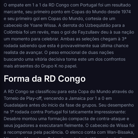
O empate em 1 a 1 da RD Congo com Portugal foi um resultado
marcante, seu primeiro ponto em Copas do Mundo desde 1974
e seu primeiro gol em Copas do Mundo, cortesia de um
cabeceio de Yoane Wissa. A derrota do Uzbequistão para a
Colômbia foi um revés, mas o gol de Fayzullaev deu à sua nação
um momento para celebrar. Ambas as seleções chegam à 3ª
rodada sabendo que esta é provavelmente sua última chance
realista de avançar. O peso emocional de duas nações
buscando uma vitória decisiva torna este um dos confrontos
mais atraentes do Grupo K no papel.
Forma da RD Congo
A RD Congo se classificou para esta Copa do Mundo através do
Torneio de Play-off, vencendo a Jamaica por 1 a 0 em
Guadalajara antes do início da fase de grupos. Seu desempenho
na 1ª rodada contra Portugal foi taticamente impressionante:
Desabre montou uma formação compacta de contra-ataque e
seus jogadores a executaram fielmente. O cabeceio de Wissa foi
a recompensa pela paciência. O elenco conta com Wan-Bissaka,