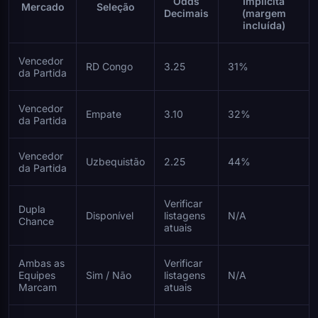
Odds
Implícita
Mercado
Seleção
Decimais
(margem
incluída)
Vencedor
RD Congo
3.25
31%
da Partida
Vencedor
Empate
3.10
32%
da Partida
Vencedor
Uzbequistão
2.25
44%
da Partida
Verificar
Dupla
Disponível
listagens
N/A
Chance
atuais
Ambas as
Verificar
Equipes
Sim / Não
listagens
N/A
Marcam
atuais