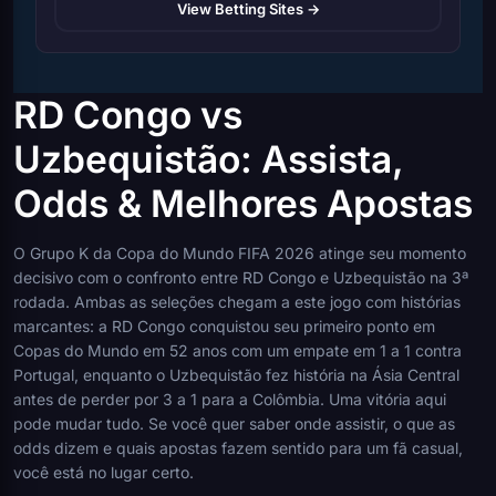
View Betting Sites →
RD Congo vs
Uzbequistão: Assista,
Odds & Melhores Apostas
O Grupo K da Copa do Mundo FIFA 2026 atinge seu momento
decisivo com o confronto entre RD Congo e Uzbequistão na 3ª
rodada. Ambas as seleções chegam a este jogo com histórias
marcantes: a RD Congo conquistou seu primeiro ponto em
Copas do Mundo em 52 anos com um empate em 1 a 1 contra
Portugal, enquanto o Uzbequistão fez história na Ásia Central
antes de perder por 3 a 1 para a Colômbia. Uma vitória aqui
pode mudar tudo. Se você quer saber onde assistir, o que as
odds dizem e quais apostas fazem sentido para um fã casual,
você está no lugar certo.