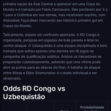
primeira nação da Ásia Central a aparecer em uma Copa do
Mundo e é treinado por Fabio Cannavaro. Eles perderam por 3 a
1 para a Colômbia em sua estreia, mas mostraram espírito, com
Abbosbek Fayzullaev marcando seu histórico primeiro gol em
Copas do Mundo.
Taticamente, espere um confronto apertado. A RD Congo é
organizada, perigosa em jogadas de bola parada e letal no
contra-ataque. O Uzbequistão é uma equipe disciplinada e bem
treinada que sofreu apenas uma derrota em 16 jogos na
campanha de qualificação asiática. Ambos os treinadores se
prepararão cuidadosamente, sabendo que uma vitória pode
abrir as portas para as oitavas de final. A batalha de ataque
entre Wissa e Eldor Shomurodov é o duelo individual a ser
observado.
Odds RD Congo vs
Uzbequistão
Probabilidade