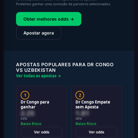
Podemos ganhar uma comissão de parceiros selecionados.
Obter melhores odds →
Apostar agora
APOSTAS POPULARES PARA DR CONGO
VS UZBEKISTAN
Ver todas as apostas →
1
2
Dr Congo para
Dr Congo Empate
ganhar
sem Aposta
2.25
1.81
64%
48%
Baixo Risco
Baixo Risco
Ver odds
Ver odds