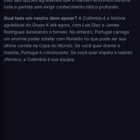
toda a partida sem exigir conhecimento tático profundo.
Qual lado um neutro deve apoiar?
A Colômbia é a história
agradável do Grupo K até agora, com Luis Diaz e James
Rodriguez iluminando o torneio. No entanto, Portugal carrega
um enorme poder estelar com Ronaldo no que pode ser sua
última corrida na Copa do Mundo. Se você quer drama e
história, Portugal é convincente. Se você quer ímpeto e talento
ofensivo, a Colômbia é sua equipe.