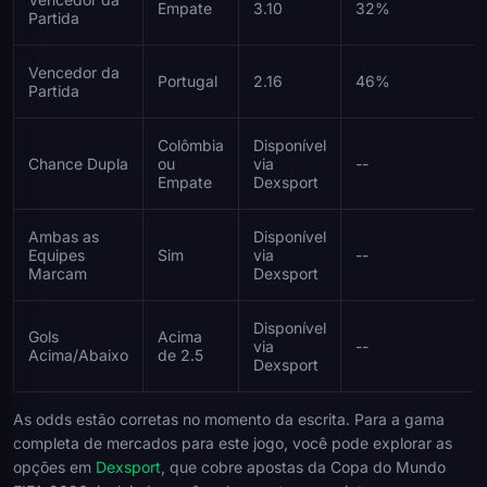
Empate
3.10
32%
Partida
Vencedor da
Portugal
2.16
46%
Partida
Colômbia
Disponível
Chance Dupla
ou
via
--
Empate
Dexsport
Ambas as
Disponível
Equipes
Sim
via
--
Marcam
Dexsport
Disponível
Gols
Acima
via
--
Acima/Abaixo
de 2.5
Dexsport
As odds estão corretas no momento da escrita. Para a gama
completa de mercados para este jogo, você pode explorar as
opções em
Dexsport
, que cobre apostas da Copa do Mundo