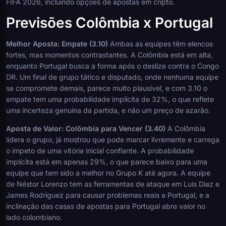
FIFA 2026, incluindo opções de apostas em cripto.
Previsões Colômbia x Portugal
Melhor Aposta: Empate (3.10)
Ambas as equipes têm elencos
fortes, mas momentos contrastantes. A Colômbia está em alta,
enquanto Portugal busca a forma após o deslize contra o Congo
DR. Um final de grupo tático e disputado, onde nenhuma equipe
se compromete demais, parece muito plausível, e com 3.10 o
empate tem uma probabilidade implícita de 32%, o que reflete
uma incerteza genuína da partida, e não um preço de azarão.
Aposta de Valor: Colômbia para Vencer (3.40)
A Colômbia
lidera o grupo, já mostrou que pode marcar livremente e carrega
o ímpeto de uma vitória inicial confiante. A probabilidade
implícita está em apenas 29%, o que parece baixo para uma
equipe que tem sido a melhor no Grupo K até agora. A equipe
de Néstor Lorenzo tem as ferramentas de ataque em Luis Diaz e
James Rodriguez para causar problemas reais a Portugal, e a
inclinação das casas de apostas para Portugal abre valor no
lado colombiano.