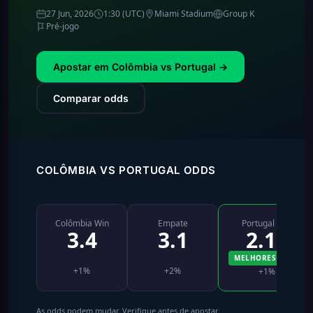
27 Jun, 2026
1:30 (UTC)
Miami Stadium
Group K
Pré-jogo
Apostar em Colômbia vs Portugal →
Comparar odds
COLÔMBIA VS PORTUGAL ODDS
Colômbia Win
Empate
Portugal Win
3.4
3.1
2.16
MELHORES ODDS
+1%
+2%
+1%
As odds podem mudar. Verifique antes de apostar.