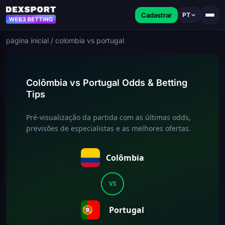
Cadastrar
PT
página inicial
/
colombia vs portugal
Colômbia vs Portugal Odds & Betting
Tips
Pré-visualização da partida com as últimas odds,
previsões de especialistas e as melhores ofertas.
Colômbia
VS
Portugal