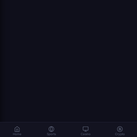
Home
Sports
Casino
Crypto