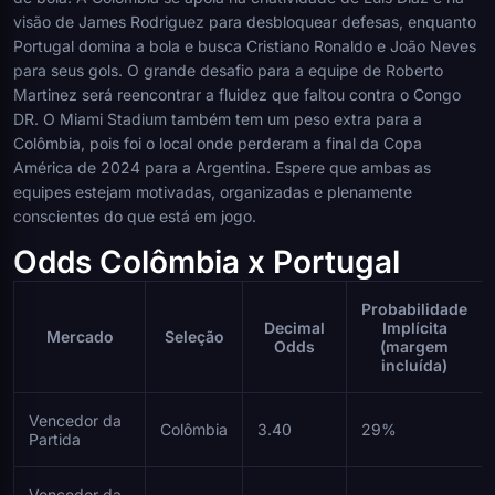
visão de James Rodriguez para desbloquear defesas, enquanto
Portugal domina a bola e busca Cristiano Ronaldo e João Neves
para seus gols. O grande desafio para a equipe de Roberto
Martinez será reencontrar a fluidez que faltou contra o Congo
DR. O Miami Stadium também tem um peso extra para a
Colômbia, pois foi o local onde perderam a final da Copa
América de 2024 para a Argentina. Espere que ambas as
equipes estejam motivadas, organizadas e plenamente
conscientes do que está em jogo.
Odds Colômbia x Portugal
Probabilidade
Decimal
Implícita
Mercado
Seleção
Odds
(margem
incluída)
Vencedor da
Colômbia
3.40
29%
Partida
Vencedor da