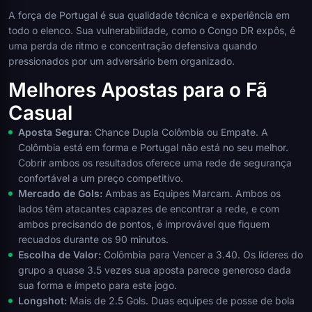
A força de Portugal é sua qualidade técnica e experiência em
todo o elenco. Sua vulnerabilidade, como o Congo DR expôs, é
uma perda de ritmo e concentração defensiva quando
pressionados por um adversário bem organizado.
Melhores Apostas para o Fã
Casual
Aposta Segura:
Chance Dupla Colômbia ou Empate. A
Colômbia está em forma e Portugal não está no seu melhor.
Cobrir ambos os resultados oferece uma rede de segurança
confortável a um preço competitivo.
Mercado de Gols:
Ambas as Equipes Marcam. Ambos os
lados têm atacantes capazes de encontrar a rede, e com
ambos precisando de pontos, é improvável que fiquem
recuados durante os 90 minutos.
Escolha de Valor:
Colômbia para Vencer a 3.40. Os líderes do
grupo a quase 3.5 vezes sua aposta parece generoso dada
sua forma e ímpeto para este jogo.
Longshot:
Mais de 2.5 Gols. Duas equipes de posse de bola