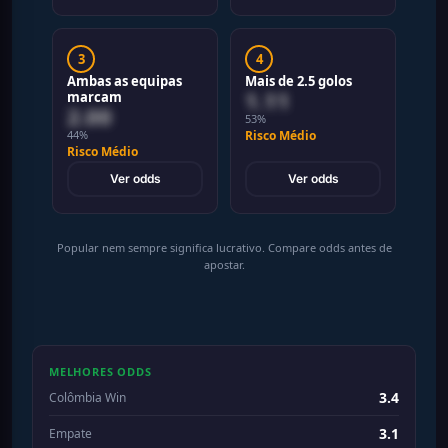
3
4
Ambas as equipas
Mais de 2.5 golos
1.11
marcam
2.00
53%
44%
Risco Médio
Risco Médio
Ver odds
Ver odds
Popular nem sempre significa lucrativo. Compare odds antes de
apostar.
MELHORES ODDS
3.4
Colômbia Win
3.1
Empate