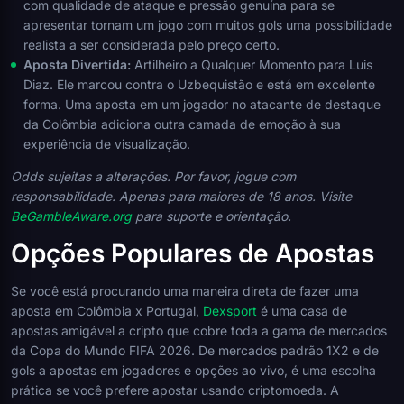
com qualidade de ataque e pressão genuína para se
apresentar tornam um jogo com muitos gols uma possibilidade
realista a ser considerada pelo preço certo.
Aposta Divertida:
Artilheiro a Qualquer Momento para Luis
Diaz. Ele marcou contra o Uzbequistão e está em excelente
forma. Uma aposta em um jogador no atacante de destaque
da Colômbia adiciona outra camada de emoção à sua
experiência de visualização.
Odds sujeitas a alterações. Por favor, jogue com
responsabilidade. Apenas para maiores de 18 anos. Visite
BeGambleAware.org
para suporte e orientação.
Opções Populares de Apostas
Se você está procurando uma maneira direta de fazer uma
aposta em Colômbia x Portugal,
Dexsport
é uma casa de
apostas amigável a cripto que cobre toda a gama de mercados
da Copa do Mundo FIFA 2026. De mercados padrão 1X2 e de
gols a apostas em jogadores e opções ao vivo, é uma escolha
prática se você prefere apostar usando criptomoeda. A