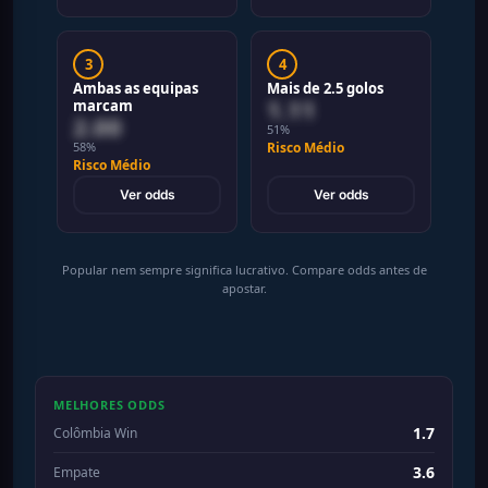
3
4
Ambas as equipas
Mais de 2.5 golos
1.11
marcam
2.00
51%
58%
Risco Médio
Risco Médio
Ver odds
Ver odds
Popular nem sempre significa lucrativo. Compare odds antes de
apostar.
MELHORES ODDS
1.7
Colômbia Win
3.6
Empate