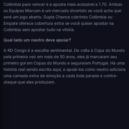
Colômbia para vencer é a aposta mais acessível a 1.70. Ambas
as Equipes Marcam é um mercado divertido se você acha que
será um jogo aberto. Dupla Chance cobrindo Colômbia ou
Empate oferece cobertura extra se você quiser apostar na
Colômbia sem apostar tudo na vitória.
Qual lado um neutro deve apoiar?
A RD Congo é a escolha sentimental. De volta à Copa do Mundo
pela primeira vez em mais de 50 anos, eles já marcaram seu
primeiro gol em Copas do Mundo e seguraram Portugal. Há uma
história real sendo escrita aqui, e apoiá-los como neutro adiciona
uma camada extra de emoção a cada bola parada e contra-
ataque que eles produzem.