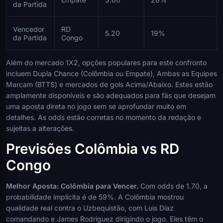
da Partida
Vencedor
RD
5.20
19%
da Partida
Congo
Além do mercado 1X2, opções populares para este confronto
incluem Dupla Chance (Colômbia ou Empate), Ambas as Equipes
Marcam (BTTS) e mercados de gols Acima/Abaixo. Estes estão
amplamente disponíveis e são adequados para fãs que desejam
uma aposta direta no jogo sem se aprofundar muito em
detalhes. As odds estão corretas no momento da redação e
sujeitas a alterações.
Previsões Colômbia vs RD
Congo
Melhor Aposta: Colômbia para Vencer.
Com odds de 1.70, a
probabilidade implícita é de 59%. A Colômbia mostrou
qualidade real contra o Uzbequistão, com Luis Diaz
comandando e James Rodriguez dirigindo o jogo. Eles têm o