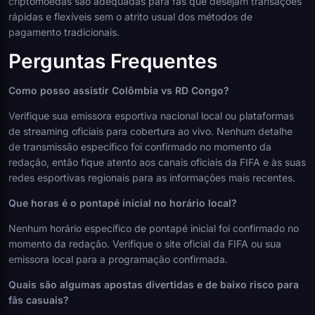
criptomoedas são adequadas para fãs que desejam transações
rápidas e flexíveis sem o atrito usual dos métodos de
pagamento tradicionais.
Perguntas Frequentes
Como posso assistir Colômbia vs RD Congo?
Verifique sua emissora esportiva nacional local ou plataformas
de streaming oficiais para cobertura ao vivo. Nenhum detalhe
de transmissão específico foi confirmado no momento da
redação, então fique atento aos canais oficiais da FIFA e às suas
redes esportivas regionais para as informações mais recentes.
Que horas é o pontapé inicial no horário local?
Nenhum horário específico de pontapé inicial foi confirmado no
momento da redação. Verifique o site oficial da FIFA ou sua
emissora local para a programação confirmada.
Quais são algumas apostas divertidas e de baixo risco para
fãs casuais?