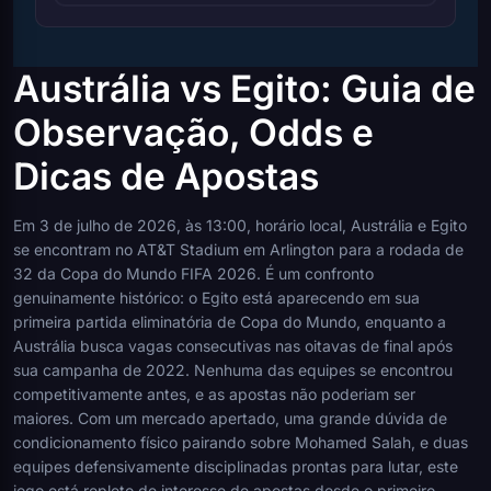
Austrália vs Egito: Guia de
Observação, Odds e
Dicas de Apostas
Em 3 de julho de 2026, às 13:00, horário local, Austrália e Egito
se encontram no AT&T Stadium em Arlington para a rodada de
32 da Copa do Mundo FIFA 2026. É um confronto
genuinamente histórico: o Egito está aparecendo em sua
primeira partida eliminatória de Copa do Mundo, enquanto a
Austrália busca vagas consecutivas nas oitavas de final após
sua campanha de 2022. Nenhuma das equipes se encontrou
competitivamente antes, e as apostas não poderiam ser
maiores. Com um mercado apertado, uma grande dúvida de
condicionamento físico pairando sobre Mohamed Salah, e duas
equipes defensivamente disciplinadas prontas para lutar, este
jogo está repleto de interesse de apostas desde o primeiro