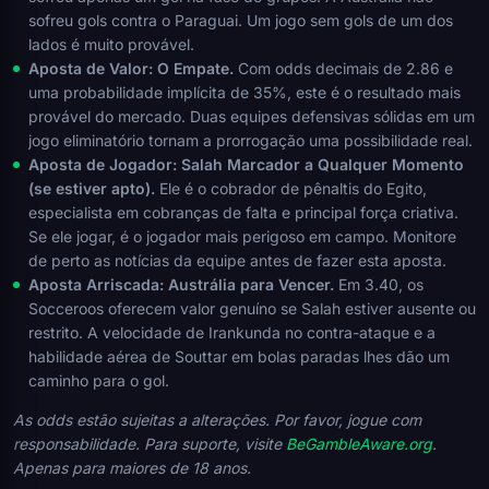
sofreu gols contra o Paraguai. Um jogo sem gols de um dos
lados é muito provável.
Aposta de Valor: O Empate.
Com odds decimais de 2.86 e
uma probabilidade implícita de 35%, este é o resultado mais
provável do mercado. Duas equipes defensivas sólidas em um
jogo eliminatório tornam a prorrogação uma possibilidade real.
Aposta de Jogador: Salah Marcador a Qualquer Momento
(se estiver apto).
Ele é o cobrador de pênaltis do Egito,
especialista em cobranças de falta e principal força criativa.
Se ele jogar, é o jogador mais perigoso em campo. Monitore
de perto as notícias da equipe antes de fazer esta aposta.
Aposta Arriscada: Austrália para Vencer.
Em 3.40, os
Socceroos oferecem valor genuíno se Salah estiver ausente ou
restrito. A velocidade de Irankunda no contra-ataque e a
habilidade aérea de Souttar em bolas paradas lhes dão um
caminho para o gol.
As odds estão sujeitas a alterações. Por favor, jogue com
responsabilidade. Para suporte, visite
BeGambleAware.org
.
Apenas para maiores de 18 anos.