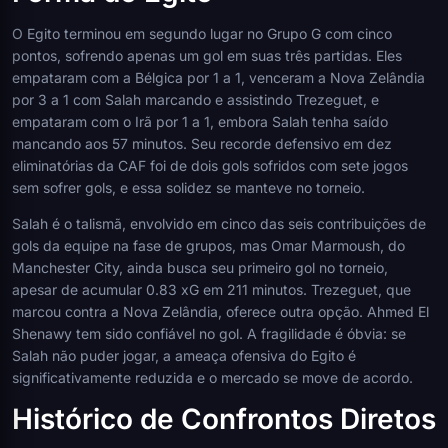
O Egito terminou em segundo lugar no Grupo G com cinco
pontos, sofrendo apenas um gol em suas três partidas. Eles
empataram com a Bélgica por 1 a 1, venceram a Nova Zelândia
por 3 a 1 com Salah marcando e assistindo Trezeguet, e
empataram com o Irã por 1 a 1, embora Salah tenha saído
mancando aos 57 minutos. Seu recorde defensivo em dez
eliminatórias da CAF foi de dois gols sofridos com sete jogos
sem sofrer gols, e essa solidez se manteve no torneio.
Salah é o talismã, envolvido em cinco das seis contribuições de
gols da equipe na fase de grupos, mas Omar Marmoush, do
Manchester City, ainda busca seu primeiro gol no torneio,
apesar de acumular 0.83 xG em 211 minutos. Trezeguet, que
marcou contra a Nova Zelândia, oferece outra opção. Ahmed El
Shenawy tem sido confiável no gol. A fragilidade é óbvia: se
Salah não puder jogar, a ameaça ofensiva do Egito é
significativamente reduzida e o mercado se move de acordo.
Histórico de Confrontos Diretos