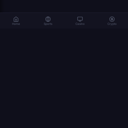
Home
Sports
Casino
Crypto
As apostas envolvem riscos. Jogue de forma responsável. 18+
© 2026 Dexsport. Todos os direitos reservados.
NAVEGAÇÃO
página inicial
Apostas Cripto
Bitcoin
Ethereum
USDT
como apostar cripto
mundiais 2026
STAGES
final