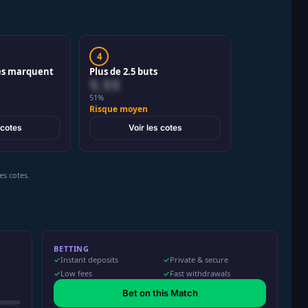
4
es marquent
Plus de 2.5 buts
1.11
51%
Risque moyen
 cotes
Voir les cotes
es cotes.
BETTING
Instant deposits
Private & secure
Low fees
Fast withdrawals
Bet on this Match