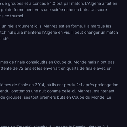
e groupes et a concédé 1.0 but par match. L'Algérie a fait en
ointe fermement vers une soirée riche en buts. Un score
ns ce tournoi.
 un réel argument ici si Mahrez est en forme. Il a marqué les
tch nul qui a maintenu l'Algérie en vie. Il peut changer un match
fondé.
huitièmes de finale consécutifs en Coupe du Monde mais n'ont pas
attente de 72 ans et les enverrait en quarts de finale avec un
itièmes de finale en 2014, où ils ont perdu 2-1 après prolongation
ttendu longtemps une nuit comme celle-ci. Mahrez, maintenant
de groupes, ses tout premiers buts en Coupe du Monde. Le
nalty d'Embolo), victoire 4-1 contre la Bosnie, victoire 2-1