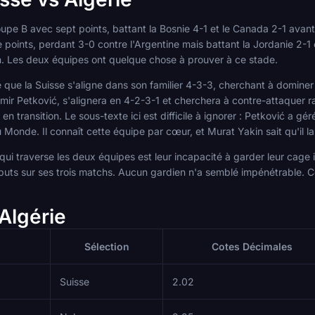
upe B avec sept points, battant la Bosnie 4-1 et le Canada 2-1 avant 
points, perdant 3-0 contre l'Argentine mais battant la Jordanie 2-1 
on. Les deux équipes ont quelque chose à prouver à ce stade.
ue la Suisse s'aligne dans son familier 4-3-3, cherchant à dominer l
imir Petković, s'alignera en 4-2-3-1 et cherchera à contre-attaquer ra
transition. Le sous-texte ici est difficile à ignorer : Petković a gé
 Monde. Il connaît cette équipe par cœur, et Murat Yakin sait qu'il la
ur qui traverse les deux équipes est leur incapacité à garder leur cag
 buts sur ses trois matchs. Aucun gardien n'a semblé impénétrable.
Algérie
Sélection
Cotes Décimales
Suisse
2.02