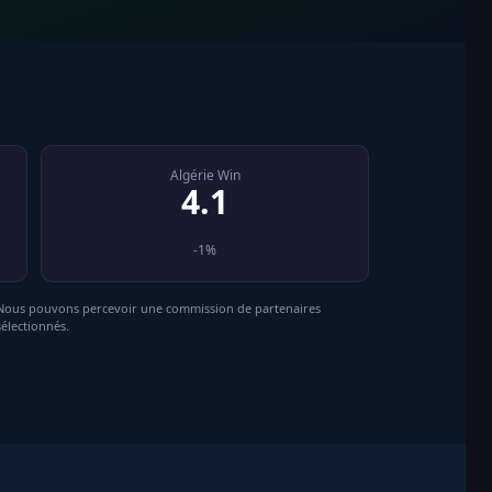
Algérie Win
4.1
-1%
Nous pouvons percevoir une commission de partenaires
sélectionnés.