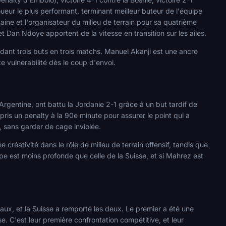
eur le plus performant, terminant meilleur buteur de l'équipe
aine et l'organisateur du milieu de terrain pour sa quatrième
Dan Ndoye apportent de la vitesse en transition sur les ailes.
ant trois buts en trois matchs. Manuel Akanji est une ancre
te vulnérabilité dès le coup d'envoi.
'Argentine, ont battu la Jordanie 2-1 grâce à un but tardif de
ris un penalty à la 90e minute pour assurer le point qui a
, sans garder de cage inviolée.
réativité dans le rôle de milieu de terrain offensif, tandis que
pe est moins profonde que celle de la Suisse, et si Mahrez est
ux, et la Suisse a remporté les deux. Le premier a été une
e. C'est leur première confrontation compétitive, et leur