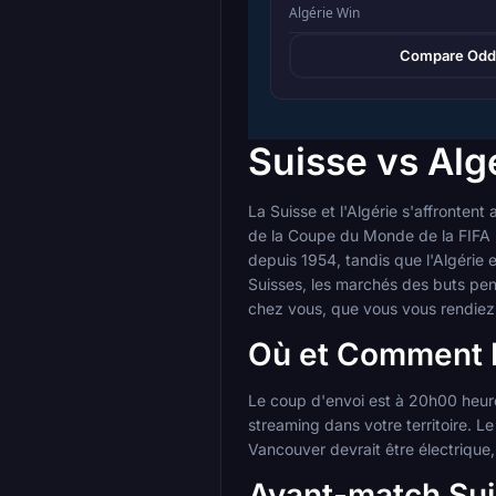
Algérie Win
Compare Odd
Suisse vs Algé
La Suisse et l'Algérie s'affronten
de la Coupe du Monde de la FIFA 2
depuis 1954, tandis que l'Algérie 
Suisses, les marchés des buts penc
chez vous, que vous vous rendiez 
Où et Comment 
Le coup d'envoi est à 20h00 heure l
streaming dans votre territoire. L
Vancouver devrait être électrique
Avant-match Sui