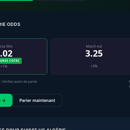
RIE ODDS
isse Win
Match nul
.02
3.25
URES COTES
+3%
+1%
 Vérifiez avant de parier.
s →
Parier maintenant