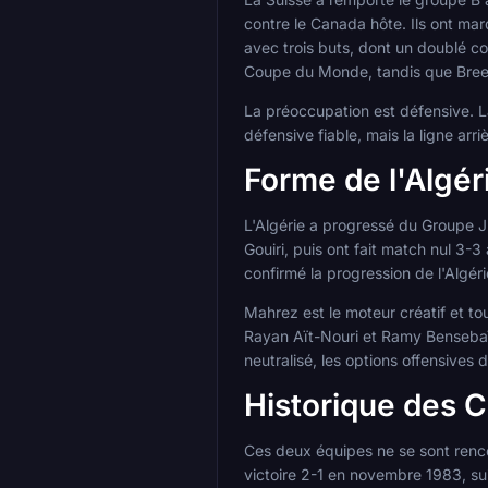
contre le Canada hôte. Ils ont ma
avec trois buts, dont un doublé co
Coupe du Monde, tandis que Breel 
La préoccupation est défensive. L
défensive fiable, mais la ligne arr
Forme de l'Algér
L'Algérie a progressé du Groupe J 
Gouiri, puis ont fait match nul 3-
confirmé la progression de l'Algér
Mahrez est le moteur créatif et to
Rayan Aït-Nouri et Ramy Bensebaïni
neutralisé, les options offensives 
Historique des C
Ces deux équipes ne se sont renco
victoire 2-1 en novembre 1983, suiv