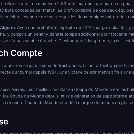
La Suisse a fait en moyenne 2.33 buts marqués par match en phase d
3 buts concédés par match. Le profil combiné de ces deux équipes p
it en fait à l'encontre de tout ce que les deux équipes ont produit da
'Algérie.
Avec une probabilité implicite de 24% (marge incluse), il y a
che, y compris un penalty dans le temps additionnel pour forcer le ma
uisse n'a pas semblé étanche. C'est un pari à long terme, mais il est 
tch Compte
e fin à une remarquable série de frustrations. Ils ont atteint quatre 
recte du tournoi depuis 1954. Une victoire ce soir mettrait fin à une 
ut aussi élevés. Leur meilleur résultat en Coupe du Monde a été les hu
remière Coupe du Monde depuis, et une génération de supporters a a
 sa dernière Coupe du Monde et a déjà marqué deux buts en phase 
se
ec sept points. Leurs résultats sont : match nul 1-1 avec le Qatar (pe