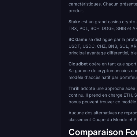
caractéristiques. Chacun présent
produit.
Stake
est un grand casino crypto 
TRX, POL, BCH, DOGE, SHIB et APE, 
BC.Game
se distingue par la prof
USDT, USDC, CHZ, BNB, SOL, XRP,
principal avantage différentiel, b
Cloudbet
opère en tant que sports
Sa gamme de cryptomonnaies com
modèle d'accès natif par portefeu
Thrill
adopte une approche axée su
continu. Il prend en charge ETH, 
bonus peuvent trouver ce modèle pl
Aucune des alternatives ne reprodu
classement Coupe du Monde et Pick
Comparaison Fonc