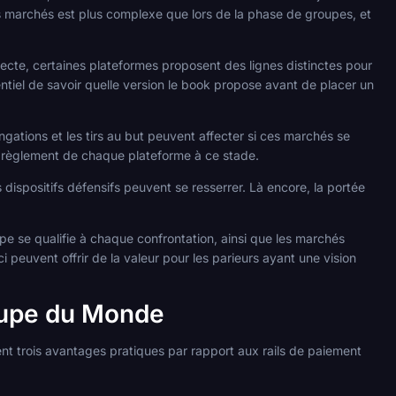
 des marchés est plus complexe que lors de la phase de groupes, et
irecte, certaines plateformes proposent des lignes distinctes pour
sentiel de savoir quelle version le book propose avant de placer un
ngations et les tirs au but peuvent affecter si ces marchés se
de règlement de chaque plateforme à ce stade.
 dispositifs défensifs peuvent se resserrer. Là encore, la portée
e se qualifie à chaque confrontation, ainsi que les marchés
i peuvent offrir de la valeur pour les parieurs ayant une vision
Coupe du Monde
ent trois avantages pratiques par rapport aux rails de paiement