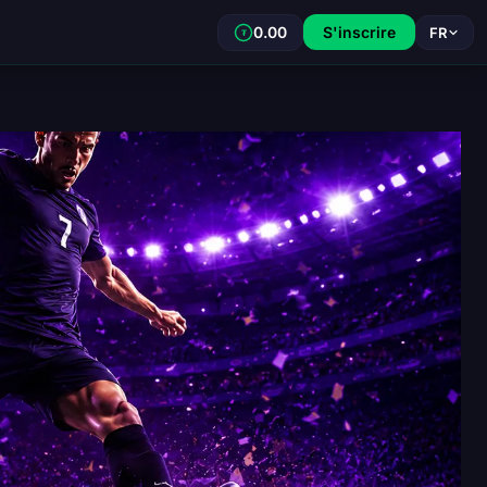
0.00
S'inscrire
FR
₮