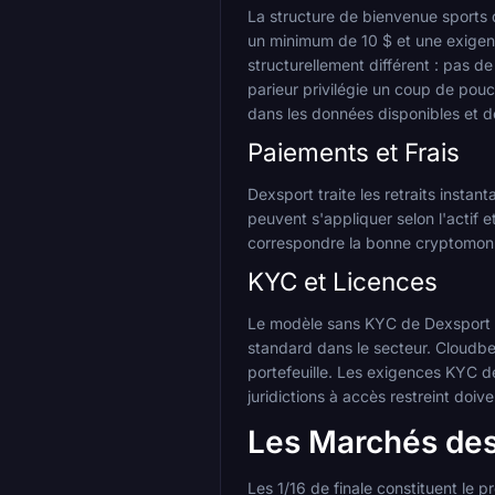
La structure de bienvenue sports 
un minimum de 10 $ et une exigenc
structurellement différent : pas d
parieur privilégie un coup de pouc
dans les données disponibles et d
Paiements et Frais
Dexsport traite les retraits insta
peuvent s'appliquer selon l'actif et
correspondre la bonne cryptomonnai
KYC et Licences
Le modèle sans KYC de Dexsport est
standard dans le secteur. Cloudbet
portefeuille. Les exigences KYC de
juridictions à accès restreint doive
Les Marchés des 
Les 1/16 de finale constituent le 