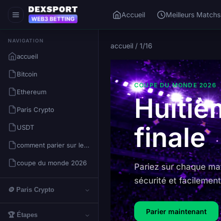
Accueil
Meilleurs Matchs
NAVIGATION
accueil
/
1/16
accueil
Bitcoin
COUPE DU MONDE 2026
Ethereum
Huitiè
Paris Crypto
finale
USDT
comment parier sur les cryptos
coupe du monde 2026
Pariez sur chaque ma
sécurité et facilement
🪙 Paris Crypto
Parier maintenant
🏆 Étapes