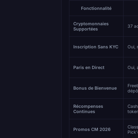
Fonctionnalité
Cryptomonnaies
37 ac
Supportées
Inscription Sans KYC
Oui, 
Paris en Direct
Oui,
Free
Bonus de Bienvenue
dépô
Récompenses
Cash
Continues
toke
Clas
Promos CM 2026
Pick