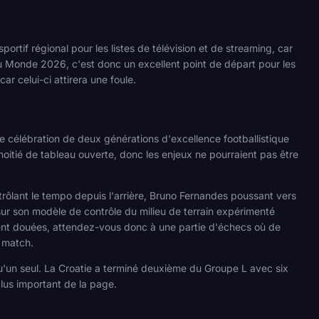
portif régional pour les listes de télévision et de streaming, car
du Monde 2026, c'est donc un excellent point de départ pour les
r celui-ci attirera une foule.
e célébration de deux générations d'excellence footballistique
itié de tableau ouverte, donc les enjeux ne pourraient pas être
trôlant le tempo depuis l'arrière, Bruno Fernandes poussant vers
sur son modèle de contrôle du milieu de terrain expérimenté
ent douées, attendez-vous donc à une partie d'échecs où de
u match.
'un seul. La Croatie a terminé deuxième du Groupe L avec six
plus important de la page.