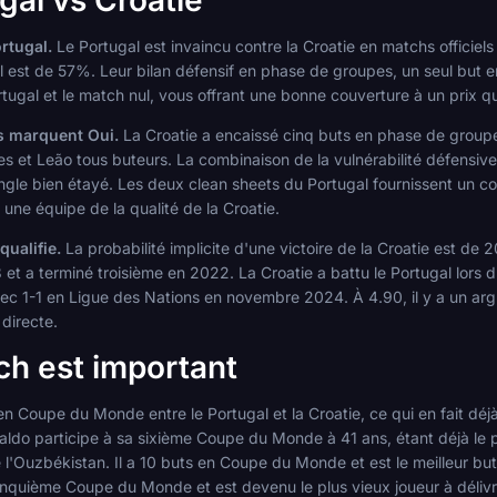
gal vs Croatie
rtugal.
Le Portugal est invaincu contre la Croatie en matchs officiels 
al est de 57%. Leur bilan défensif en phase de groupes, un seul but 
rtugal et le match nul, vous offrant une bonne couverture à un prix qui 
es marquent Oui.
La Croatie a encaissé cinq buts en phase de groupes
t Leão tous buteurs. La combinaison de la vulnérabilité défensive de
le bien étayé. Les deux clean sheets du Portugal fournissent un con
 une équipe de la qualité de la Croatie.
qualifie.
La probabilité implicite d'une victoire de la Croatie est de
t a terminé troisième en 2022. La Croatie a battu le Portugal lors d'u
échec 1-1 en Ligue des Nations en novembre 2024. À 4.90, il y a un a
directe.
ch est important
en Coupe du Monde entre le Portugal et la Croatie, ce qui en fait dé
naldo participe à sa sixième Coupe du Monde à 41 ans, étant déjà le
 l'Ouzbékistan. Il a 10 buts en Coupe du Monde et est le meilleur bu
cinquième Coupe du Monde et est devenu le plus vieux joueur à déliv