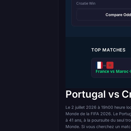
Croatie Win
Compare Odd
TOP MATCHES
vs
France vs Maroc
Portugal vs C
Le 2 juillet 2026 à 19h00 heure lo
Monde de la FIFA 2026. Le Portugal
à 41 ans, à la poursuite du seul 
Monde. Si vous cherchez un match p