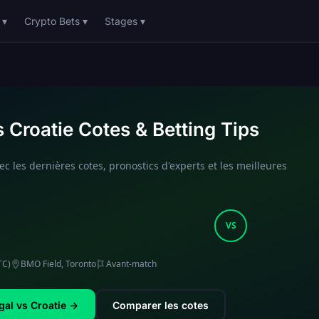
 ▾
Crypto Bets ▾
Stages ▾
s Croatie Cotes & Betting Tips
 les dernières cotes, pronostics d'experts et les meilleures
VS
TC)
BMO Field, Toronto
Avant-match
gal vs Croatie →
Comparer les cotes