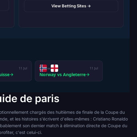
View Betting Sites →
11 Jul
11 Jul
vs
uisse
Norway vs Angleterre
uide de paris
motionnellement chargés des huitièmes de finale de la Coupe du
e, et les histoires s'écrivent d'elles-mêmes : Cristiano Ronaldo
probablement son dernier match à élimination directe de Coupe du
fiter, c'est celui-ci.