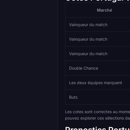
Marché
Vainqueur du match
Vainqueur du match
Vainqueur du match
Double Chance
Les deux équipes marquent
Buts
Les cotes sont correctes au momen
pouvez explorer ces sélections da