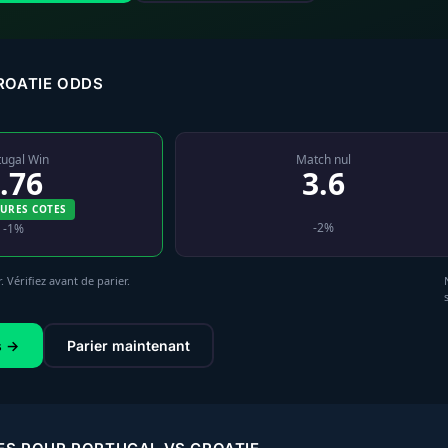
ROATIE ODDS
tugal Win
Match nul
.76
3.6
URES COTES
-2%
-1%
 Vérifiez avant de parier.
s →
Parier maintenant