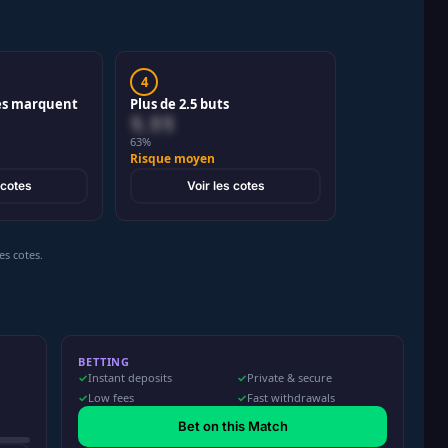
4
es marquent
Plus de 2.5 buts
1.11
63%
Risque moyen
 cotes
Voir les cotes
es cotes.
BETTING
Instant deposits
Private & secure
Low fees
Fast withdrawals
Bet on this Match