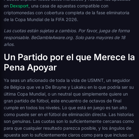
en
Dexsport
, una casa de apuestas compatible con
criptomonedas con cobertura completa de la fase eliminatoria
de la Copa Mundial de la FIFA 2026.
Las cuotas están sujetas a cambios. Por favor, juega de forma
responsable. BeGambleAware.org. Solo para mayores de 18
años.
Un Partido por el que Merece la
Pena Apoyar
Ya seas un aficionado de toda la vida de USMNT, un seguidor
de Bélgica que ve a De Bruyne y Lukaku en lo que podría ser su
última Copa Mundial, o un neutral que simplemente quiere un
gran partido de fútbol, este encuentro de octavos de final
cumple en todos los niveles. Lo que está en juego es tan alto
como puede ser en el fútbol de eliminación directa. Las historias
son genuinas. Las cuotas son lo suficientemente cercanas como
para que cualquier resultado parezca posible, y los ángulos de
apuesta son lo suficientemente claros como para que incluso un