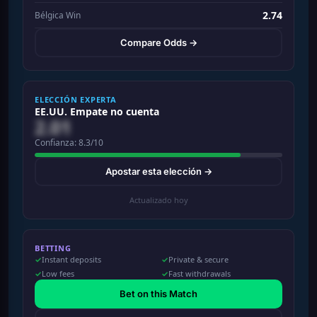
2.74
Bélgica Win
Compare Odds →
ELECCIÓN EXPERTA
EE.UU. Empate no cuenta
2.01
Confianza: 8.3/10
Apostar esta elección →
Actualizado hoy
BETTING
Instant deposits
Private & secure
Low fees
Fast withdrawals
Bet on this Match