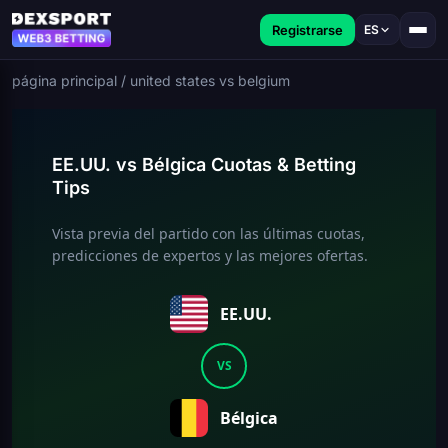
Registrarse
ES
página principal
/
united states vs belgium
EE.UU. vs Bélgica Cuotas & Betting
Tips
Vista previa del partido con las últimas cuotas,
predicciones de expertos y las mejores ofertas.
EE.UU.
VS
Bélgica