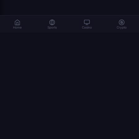
Home
Sports
Casino
Crypto
Las apuestas implican riesgos. Juega de forma responsable. 18+
© 2026 Dexsport. Todos los derechos reservados.
NAVEGACIÓN
página principal
Apuestas Bitcoin
Bitcoin
Ethereum
USDT
cómo apostar con criptomonedas
mundiales 2026
STAGES
final