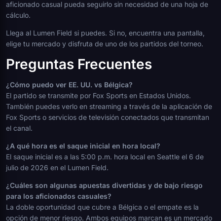
aficionado casual pueda seguirlo sin necesidad de una hoja de
cálculo.
Llega al Lumen Field si puedes. Si no, encuentra una pantalla,
elige tu mercado y disfruta de uno de los partidos del torneo.
Preguntas Frecuentes
¿Cómo puedo ver EE. UU. vs Bélgica?
El partido se transmite por Fox Sports en Estados Unidos.
También puedes verlo en streaming a través de la aplicación de
Fox Sports o servicios de televisión conectados que transmitan
el canal.
¿A qué hora es el saque inicial en hora local?
El saque inicial es a las 5:00 p.m. hora local en Seattle el 6 de
julio de 2026 en el Lumen Field.
¿Cuáles son algunas apuestas divertidas y de bajo riesgo
para los aficionados casuales?
La doble oportunidad que cubre a Bélgica o el empate es la
opción de menor riesgo. Ambos equipos marcan es un mercado