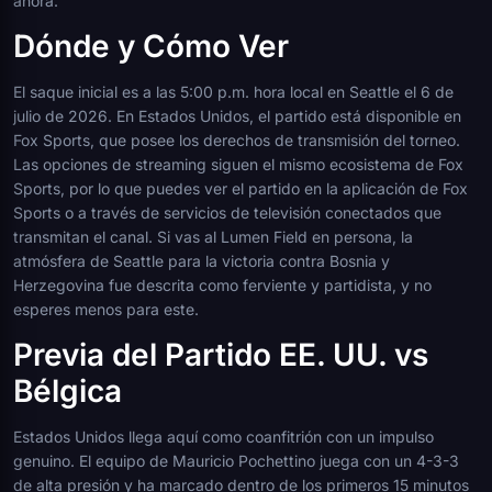
ahora.
Dónde y Cómo Ver
El saque inicial es a las 5:00 p.m. hora local en Seattle el 6 de
julio de 2026. En Estados Unidos, el partido está disponible en
Fox Sports, que posee los derechos de transmisión del torneo.
Las opciones de streaming siguen el mismo ecosistema de Fox
Sports, por lo que puedes ver el partido en la aplicación de Fox
Sports o a través de servicios de televisión conectados que
transmitan el canal. Si vas al Lumen Field en persona, la
atmósfera de Seattle para la victoria contra Bosnia y
Herzegovina fue descrita como ferviente y partidista, y no
esperes menos para este.
Previa del Partido EE. UU. vs
Bélgica
Estados Unidos llega aquí como coanfitrión con un impulso
genuino. El equipo de Mauricio Pochettino juega con un 4-3-3
de alta presión y ha marcado dentro de los primeros 15 minutos