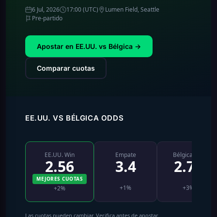
6 Jul, 2026
17:00 (UTC)
Lumen Field, Seattle
Pre-partido
Apostar en EE.UU. vs Bélgica →
Comparar cuotas
EE.UU. VS BÉLGICA ODDS
EE.UU. Win
Empate
Bélgica Win
2.56
3.4
2.74
MEJORES CUOTAS
+1%
+3%
+2%
Las cuotas pueden cambiar. Verifica antes de apostar.