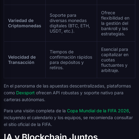
Ofrece
Soporte para
flexibilidad en
Variedad de
diversas monedas
la gestión del
Criptomonedas
digitales (BTC, ETH,
bankroll y las
USDT, etc.).
estrategias.
Esencial para
Tiempos de
capitalizar en
Velocidad de
confirmación rápidos
cuotas
Transacción
para depósitos y
fluctuantes y
retiros.
arbitraje.
En el panorama de las apuestas descentralizadas, plataformas
como
Dexsport
ofrecen API robustas y soporte nativo para
carteras autónomas.
Para una visión completa de la
Copa Mundial de la FIFA 2026
,
incluyendo el calendario y los equipos, se recomienda consultar
el sitio oficial de la FIFA.
IA y Blockchain Juntos