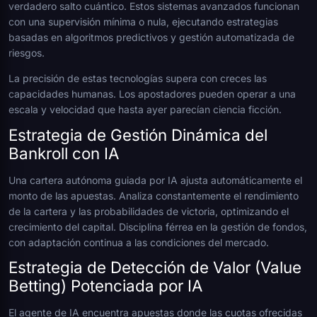
verdadero salto cuántico. Estos sistemas avanzados funcionan
con una supervisión mínima o nula, ejecutando estrategias
basadas en algoritmos predictivos y gestión automatizada de
riesgos.
La precisión de estas tecnologías supera con creces las
capacidades humanas. Los apostadores pueden operar a una
escala y velocidad que hasta ayer parecían ciencia ficción.
Estrategia de Gestión Dinámica del
Bankroll con IA
Una cartera autónoma guiada por IA ajusta automáticamente el
monto de las apuestas. Analiza constantemente el rendimiento
de la cartera y las probabilidades de victoria, optimizando el
crecimiento del capital. Disciplina férrea en la gestión de fondos,
con adaptación continua a las condiciones del mercado.
Estrategia de Detección de Valor (Value
Betting) Potenciada por IA
El agente de IA encuentra apuestas donde las cuotas ofrecidas