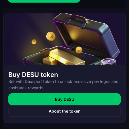
Buy DESU token
Bet with Dexsport token to unlock exclusive privileges and
cashback rewards
Buy DESU
About the token