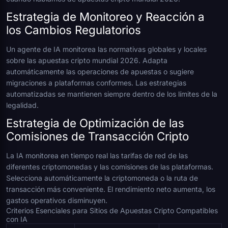
Estrategia de Monitoreo y Reacción a
los Cambios Regulatorios
Un agente de IA monitorea las normativas globales y locales
sobre las apuestas cripto mundial 2026. Adapta
automáticamente las operaciones de apuestas o sugiere
migraciones a plataformas conformes. Las estrategias
automatizadas se mantienen siempre dentro de los límites de la
legalidad.
Estrategia de Optimización de las
Comisiones de Transacción Cripto
La IA monitorea en tiempo real las tarifas de red de las
diferentes criptomonedas y las comisiones de las plataformas.
Selecciona automáticamente la criptomoneda o la ruta de
transacción más conveniente. El rendimiento neto aumenta, los
gastos operativos disminuyen.
Criterios Esenciales para Sitios de Apuestas Cripto Compatibles
con IA