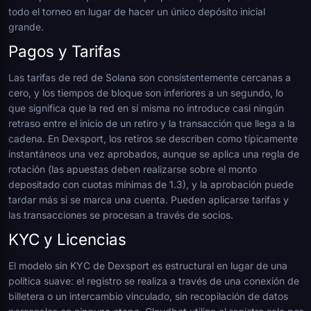
todo el torneo en lugar de hacer un único depósito inicial
grande.
Pagos y Tarifas
Las tarifas de red de Solana son consistentemente cercanas a
cero, y los tiempos de bloque son inferiores a un segundo, lo
que significa que la red en sí misma no introduce casi ningún
retraso entre el inicio de un retiro y la transacción que llega a la
cadena. En Dexsport, los retiros se describen como típicamente
instantáneos una vez aprobados, aunque se aplica una regla de
rotación (las apuestas deben realizarse sobre el monto
depositado con cuotas mínimas de 1.3), y la aprobación puede
tardar más si se marca una cuenta. Pueden aplicarse tarifas y
las transacciones se procesan a través de socios.
KYC y Licencias
El modelo sin KYC de Dexsport es estructural en lugar de una
política suave: el registro se realiza a través de una conexión de
billetera o un intercambio vinculado, sin recopilación de datos