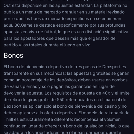
Out está disponible en las apuestas estándar. La plataforma no
publica un menú de mercado granular en su material revisado,
por lo que los tipos de mercado específicos no se enumeran
aquí. BC.Game se destaca específicamente por sus profundas
apuestas en vivo de fútbol, lo que es una distinción significativa
para los apostadores que desean más que el ganador del
partido y los totales durante el juego en vivo.
Bonos
El bono de bienvenida deportivo de tres pasos de Dexsport es
transparente en sus mecánicas: las apuestas gratuitas se ganan
como un porcentaje de los depósitos, deben usarse en combos
de varias piernas y solo pagan las ganancias en lugar de
devolver la apuesta. Los requisitos de apuesta de 40x y el límite
de retiro de giros gratis de $50 referenciados en el material de
Dexsport se aplican solo al bono de bienvenida del casino y no
deben aplicarse a la oferta deportiva. El modelo de rakeback de
Thrill es estructuralmente diferente: recompensa el volumen
continuo en lugar de ofrecer un bono de igualación inicial, lo que
se adapta a los apostadores que planean participar durante