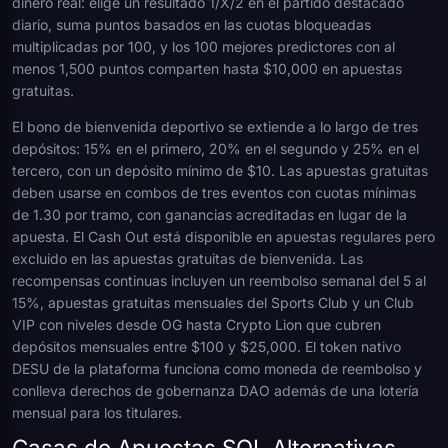
dinero real: elige un resultado 1/X/2 en el partido destacado
diario, suma puntos basados en las cuotas bloqueadas
multiplicadas por 100, y los 100 mejores predictores con al
menos 1,500 puntos comparten hasta $10,000 en apuestas
gratuitas.
El bono de bienvenida deportivo se extiende a lo largo de tres
depósitos: 15% en el primero, 20% en el segundo y 25% en el
tercero, con un depósito mínimo de $10. Las apuestas gratuitas
deben usarse en combos de tres eventos con cuotas mínimas
de 1.30 por tramo, con ganancias acreditadas en lugar de la
apuesta. El Cash Out está disponible en apuestas regulares pero
excluido en las apuestas gratuitas de bienvenida. Las
recompensas continuas incluyen un reembolso semanal del 5 al
15%, apuestas gratuitas mensuales del Sports Club y un Club
VIP con niveles desde OG hasta Crypto Lion que cubren
depósitos mensuales entre $100 y $25,000. El token nativo
DESU de la plataforma funciona como moneda de reembolso y
conlleva derechos de gobernanza DAO además de una lotería
mensual para los titulares.
Casas de Apuestas SOL Alternativas