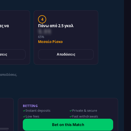
4
ες να
Πάνω από 2.5 γκολ
1.11
65%
Μεσαίο Ρίσκο
σεις
Αποδόσεις
 αποδόσεις.
BETTING
Instant deposits
Private & secure
Low fees
Fast withdrawals
Bet on this Match