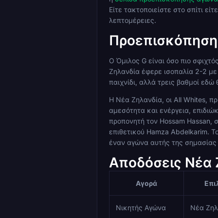
Είτε τακτοποιείστε στο σπίτι είτ
λεπτομέρειες.
Προεπισκόπηση 
Ο Όμιλος G είναι όσο πιο σφιχτό
Ζηλανδία έφερε ισοπαλία 2-2 με 
παιχνίδι, αλλά τρεις βαθμοί εδώ
Η Νέα Ζηλανδία, οι All Whites, π
αμεσότητα και ενέργεια, επιδιώ
προπονητή τον Hossam Hassan, συ
επιθετικού Hamza Abdelkarim. Το
έναν αγώνα αυτής της σημασίας 
Αποδόσεις Νέα 
Αγορά
Επι
Νικητής Αγώνα
Νέα Ζηλ