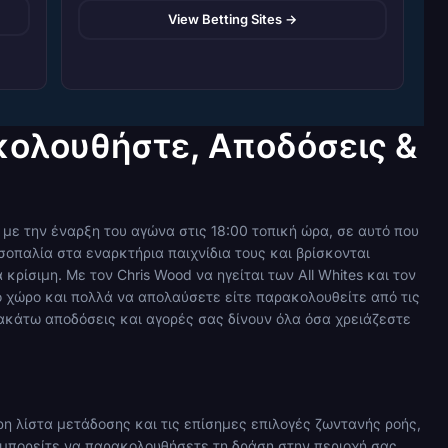
View Betting Sites →
κολουθήστε, Αποδόσεις &
 με την έναρξη του αγώνα στις 18:00 τοπική ώρα, σε αυτό που
ισοπαλία στα εναρκτήρια παιχνίδια τους και βρίσκονται
κρίσιμη. Με τον Chris Wood να ηγείται των All Whites και τον
ό χώρο και πολλά να απολαύσετε είτε παρακολουθείτε από τις
ρακάτω αποδόσεις και αγορές σας δίνουν όλα όσα χρειάζεστε
ήρη λίστα μετάδοσης και τις επίσημες επιλογές ζωντανής ροής,
 μπορείτε να παρακολουθήσετε τη δράση στην περιοχή σας.