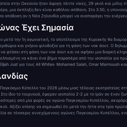
τεία στην Ωκεανία ήταν άψογη: πέντε νίκες, 29 γκολ και μόλις έ
έρα, μια έκπληξη δεν είναι καθόλου απίθανη. Στο 3.50, η υπονοο
α απόδοση αν η Νέα Ζηλανδία μπορεί να αναπαράγει την ενέργεια
γώνας Έχει Σημασία
ο μετά την 1η αγωνιστική, το αποτέλεσμα της Κυριακής θα διαμορ
εριθώρια και γνήσια φιλοδοξία για τη φάση των νοκ άουτ. Ο δηλω
 να φτάσει στη φάση των νοκ άουτ και να αφήσει μια διαρκή κλη
απελπισμένη να κάνει ένα βήμα παραπέρα από την ισοπαλία για πρ
lijah Just για τους All Whites· Mohamed Salah, Omar Marmoush και
λανδίας
Παγκόσμιο Κύπελλο του 2026 μέσω μιας τέλειας εκστρατείας στη
Στο ίδιο το τουρνουά, έφεραν ισοπαλία 2-2 με το Ιράν σε έναν ζων
ότερες από μία φορές σε αγώνα Παγκοσμίου Κυπέλλου, σκοράροντ
κολ. Αξίζει επίσης να σημειωθεί ότι μετά την ήττα στα τρία πρώτ
αλία σε τέσσερις συνεχόμενους αγώνες Παγκοσμίου Κυπέλλου, εναν