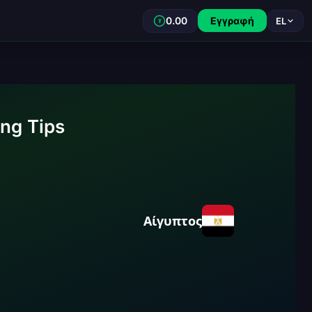
0.00
Εγγραφή
EL
₮
ng Tips
Αίγυπτος