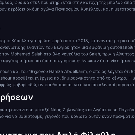
άμεσο, φυσικό στυλ που στηρίζεται στην κατοχή της μπάλας από το
έχουν κερδίσει ακόμη αγώνα Παγκοσμίου Κυπέλλου, και η μετατροπ
υ
όσμιο Κύπελλο για πρώτη φορά από το 2018, φτάνοντας με μια ο
 αγωνιστικής εναντίον του Βελγίου ήταν μια εμφάνιση αυτοπεποίθ
ό τον Mohamed Salah στα 34α γενέθλια του Salah, πριν η Αίγυπτος
υ αργότερα ήταν μια ήπια απογοήτευση· ένιωσαν ότι η νίκη ήταν ε
rmoush και του 18χρονου Hamza Abdelkarim, ο οποίος λέγεται ότι 
Ashour προσθέτει ενέργεια και δημιουργικότητα από το κέντρο. Η 
φρώς φαβορί εδώ, αν και θα πρέπει να είναι πιο κλινικοί μπροστά
τρήσεων
 πρώτη συνάντηση μεταξύ Νέας Ζηλανδίας και Αιγύπτου σε Παγκό
ο για να βασιστούμε, γεγονός που καθιστά αυτόν έναν πραγματικ