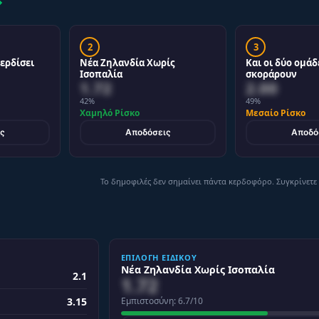
→
2
3
ερδίσει
Νέα Ζηλανδία Χωρίς
Και οι δύο ομάδ
Ισοπαλία
σκοράρουν
1.72
2.00
42%
49%
Χαμηλό Ρίσκο
Μεσαίο Ρίσκο
ς
Αποδόσεις
Αποδό
Το δημοφιλές δεν σημαίνει πάντα κερδοφόρο. Συγκρίνετε
ΕΠΙΛΟΓΗ ΕΙΔΙΚΟΥ
Νέα Ζηλανδία Χωρίς Ισοπαλία
2.1
1.72
3.15
Εμπιστοσύνη: 6.7/10