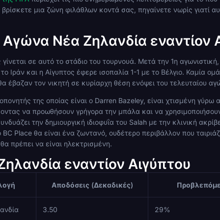
ε βρίσκετε μια ζώνη φιλάθλων κοντά σας, πηγαίνετε νωρίς γιατί αυ
Αγώνα Νέα Ζηλανδία εναντίον 
ς γίνεται σε αυτό το στάδιο του τουρνουά. Μετά την 1η αγωνιστική
το Ιράν και η Αίγυπτος έφερε ισοπαλία 1-1 με το Βέλγιο. Καμία ομ
 θα έβαζαν τον νικητή σε κυρίαρχη θέση ενόψει του τελευταίου αγ
ροπονητής της οποίας είναι ο Darren Bazeley, είναι χτισμένη γύρω
κοντας να προωθήσουν γρήγορα την μπάλα και να χρησιμοποιήσου
νδυάζει την δημιουργική ιδιοφυΐα του Salah με την κλινική ακρί
 BC Place θα είναι ένα ζωντανό, ουδέτερο περιβάλλον που ταιριάζ
θα πρέπει να είναι ηλεκτρισμένη.
Ζηλανδία εναντίον Αιγύπτου
λογή
Αποδόσεις (Δεκαδικές)
Προβλεπόμε
ανδία
3.50
29%