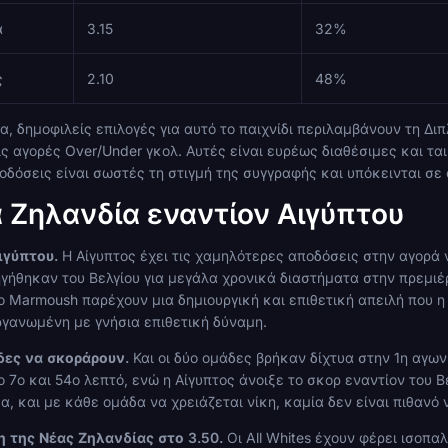
α
3.15
32%
ς
2.10
48%
, δημοφιλείς επιλογές για αυτό το παιχνίδι περιλαμβάνουν τη Δι
 τις αγορές Over/Under γκολ. Αυτές είναι ευρέως διαθέσιμες και τ
οδόσεις είναι σωστές τη στιγμή της συγγραφής και υπόκεινται σε
 Ζηλανδία εναντίον Αιγύπτου
ιγύπτου.
Η Αίγυπτος έχει τις χαμηλότερες αποδόσεις στην αγορά
ήθηκαν του Βελγίου για μεγάλα χρονικά διαστήματα στην πρεμιέρ
 ο Marmoush παρέχουν μια δημιουργική και επιθετική απειλή που η
γανωμένη με γνήσια επιθετική δύναμη.
άδες να σκοράρουν.
Και οι δύο ομάδες βρήκαν δίχτυα στην 1η αγων
στο 7ο και 54ο λεπτό, ενώ η Αίγυπτος άνοιξε το σκορ εναντίον του
, και με κάθε ομάδα να χρειάζεται νίκη, καμία δεν είναι πιθανό ν
 της Νέας Ζηλανδίας στο 3.50.
Οι All Whites έχουν φέρει ισοπ