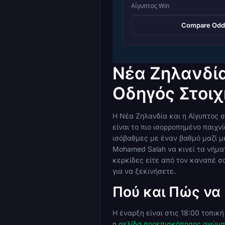
Αίγυπτος Win
Compare Odd
Νέα Ζηλανδία
Οδηγός Στοι
Η Νέα Ζηλανδία και η Αίγυπτος σ
είναι το πιο ισορροπημένο παιχνί
ισόβαθμες με έναν βαθμό μαζί με
Mohamed Salah να κινεί τα νήμα
κερκίδες είτε από τον καναπέ σα
για να ξεκινήσετε.
Πού και Πώς να
Η έναρξη είναι στις 18:00 τοπικ
η
σελίδα προεπισκόπησης αγώνα 